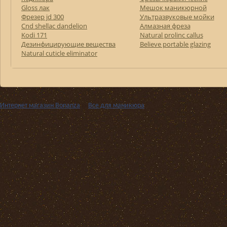
Gloss лак
Мешок маникюрной
Фрезер jd 300
Ультразвуковые мойки
Cnd shellac dandelion
Алмазная фреза
Kodi 171
Natural prolinc callus
Дезинфицирующие вещества
Believe portable glazing
Natural cuticle eliminator
Интернет магазин Bonanza
››
Все для маникюра