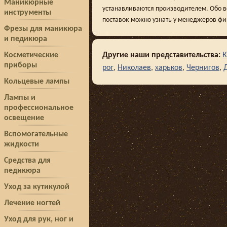
Маникюрные
устанавливаются производителем. Обо вс
инструменты
поставок можно узнать у менеджеров фи
Фрезы для маникюра
и педикюра
Косметические
Другие наши представительства:
К
приборы
рог
,
Николаев
,
арьков
,
Чернигов
,
Х
Кольцевые лампы
Лампы и
профессиональное
освещение
Вспомогательные
жидкости
Средства для
педикюра
Уход за кутикулой
Лечение ногтей
Уход для рук, ног и