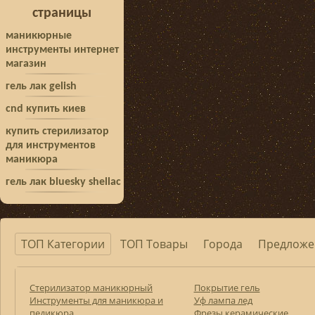
страницы
маникюрные
инструменты интернет
магазин
гель лак gelish
cnd купить киев
купить стерилизатор
для инструментов
маникюра
гель лак bluesky shellac
ТОП Категории
ТОП Товары
Города
Предложе
Стерилизатор маникюрный
Покрытие гель
Инструменты для маникюра и
Уф лампа лед
педикюра
Фрезы керамические