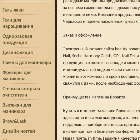
расходные материалы предназначены как
за ногтями самостоятельно в домашних 
Гель-лаки
в интернете ниже. Компания представляе
Гели для
Черкассах и прочих населенных пунктах.
наращивания
Заказ и оформление
Одноразовая
продукция
Электронный каталог сайта beauty-bona
Дезинфекция
Nail, Seche Harmony Gelish, OPI, Nail T
Лампы для маникюра
продукция находится на складе и может 
индивидуальный подход - если нужного т
Фрезеры для
уточнить возможность и сроки поставки.
маникюра
свяжутся с Вами, после необходимых фо
Стерилизаторы и
очистители
Преимущества магазина Bonanza
Вытяжки для
Купить в интернет-магазине Bonanza ср
маникюра
здесь одни из самых выгодных, а качес
Brow&Lash
подделок, а приобретете только оригин
Дизайн ногтей
в наличной, так и безналичной форме. Д
Новая почта, In-time. Гарантия качества