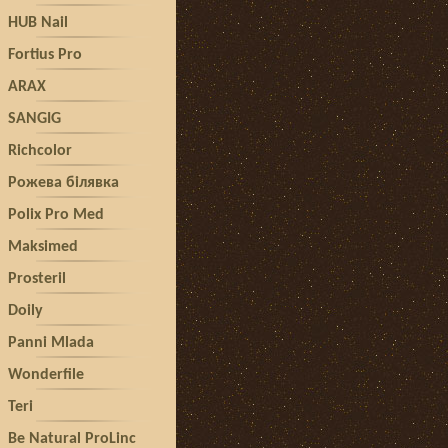
HUB Nail
Fortius Pro
ARAX
SANGIG
Richcolor
Рожева білявка
Polix Pro Med
Maksimed
Prosteril
Doily
Panni Mlada
Wonderfile
Teri
Be Natural ProLinc