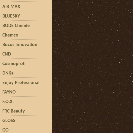
AIR MAX
BLUESKY
BODE Chemie
Chemco
Bucos Innovation
CND
Cosmoprofi
DNKa
Enjoy Professional
FAYNO
F.O.X.
FRC Beauty
GLOSS
GO