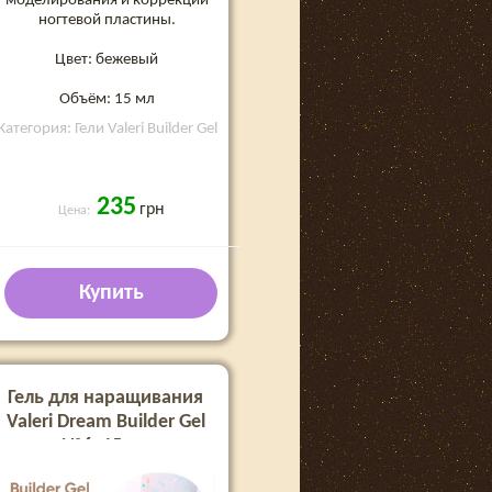
моделирования и коррекции
ногтевой пластины.
Цвет: бежевый
Объём: 15 мл
Категория: Гели Valeri Builder Gel
235
грн
Цена:
Купить
Гель для наращивания
Valeri Dream Builder Gel
№6, 15 мл