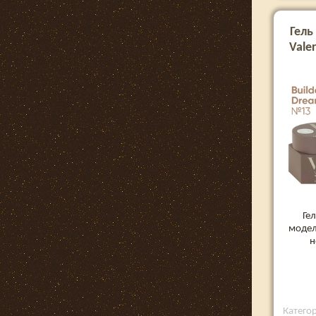
Гель
Valer
Ге
модел
н
Категори