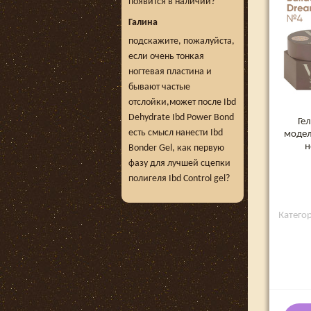
появится в наличии?
Галина
подскажите, пожалуйста,
если очень тонкая
ногтевая пластина и
бывают частые
отслойки,может после Ibd
Dehydrate Ibd Power Bond
Ге
есть смысл нанести Ibd
модел
н
Bonder Gel, как первую
фазу для лучшей сцепки
полигеля Ibd Control gel?
Категори