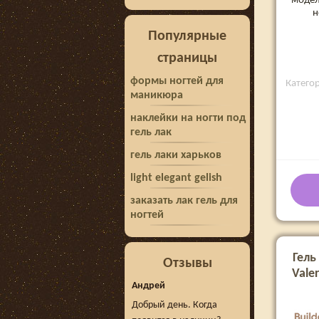
модел
н
Популярные
страницы
формы ногтей для
Категори
маникюра
наклейки на ногти под
гель лак
гель лаки харьков
light elegant gelish
заказать лак гель для
ногтей
Гель
Отзывы
Valer
Андрей
Добрый день. Когда