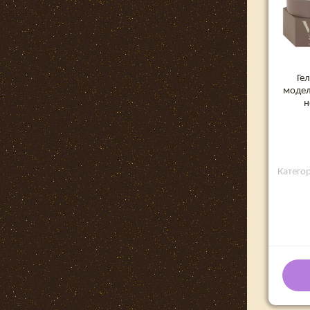
Ге
модел
н
Категори