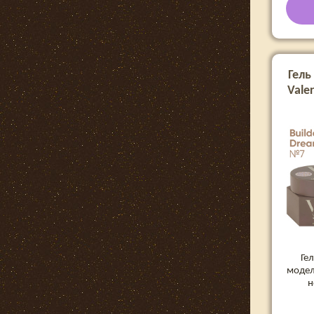
Гель
Valer
Ге
модел
н