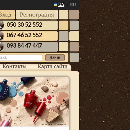
UA
RU
|
Вход
Регистрация
050 30 52 552
067 46 52 552
093 84 47 447
Контакты
Карта сайта