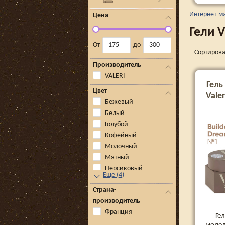
Интернет-м
Цена
Гели V
От
до
Сортирова
Производитель
VALERI
Гель
Цвет
Valer
Бежевый
Белый
Голубой
Кофейный
Молочный
Мятный
Персиковый
Еще
(
4
)
Страна-
производитель
Франция
Ге