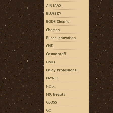
AIR MAX
BLUESKY
BODE Chemie
Chemco
Bucos Innovation
CND
Cosmoprofi
DNKa
Enjoy Professional
FAYNO
F.O.X.
FRC Beauty
GLOSS
GO