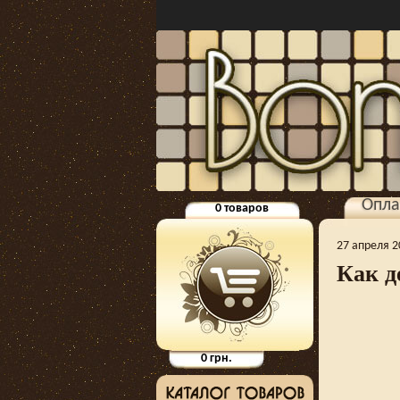
Опла
0
товаров
27 апреля 
Как д
0
грн.