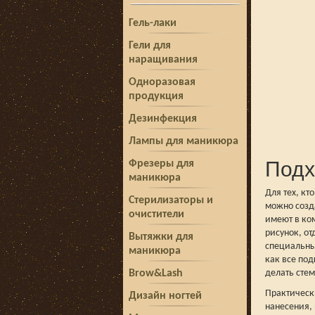
Гель-лаки
Гели для
наращивания
Одноразовая
продукция
Дезинфекция
Лампы для маникюра
Подх
Фрезеры для
маникюра
Для тех, кт
Стерилизаторы и
можно созда
очистители
имеют в ко
рисунок, от
Вытяжки для
специальны
маникюра
как все по
Brow&Lash
делать стем
Практически
Дизайн ногтей
нанесения, 