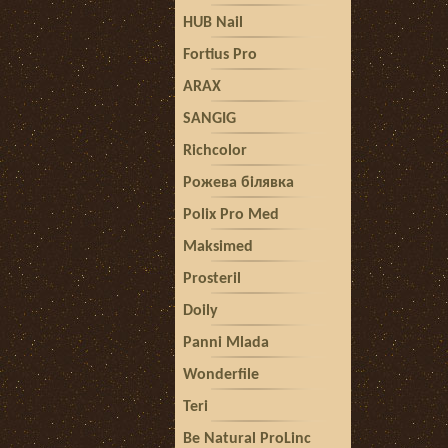
HUB Nail
Fortius Pro
ARAX
SANGIG
Richcolor
Рожева білявка
Polix Pro Med
Maksimed
Prosteril
Doily
Panni Mlada
Wonderfile
Teri
Be Natural ProLinc