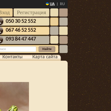
UA
RU
|
Вход
Регистрация
050 30 52 552
067 46 52 552
093 84 47 447
Контакты
Карта сайта