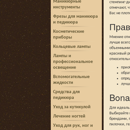
Маникюрные
стемпинг-д
инструменты
отмечают, ч
Вас не плот
Фрезы для маникюра
и педикюра
Прав
Косметические
Мнение отно
приборы
лучше всег
Кольцевые лампы
объемными и
красивый р
Лампы и
относитель
профессиональное
освещение
прио
обра
Вспомогательные
опре
жидкости
лучш
Средства для
Bona
педикюра
Уход за кутикулой
Для идеаль
Выбирайте 
Лечение ногтей
брендами, 
пилочки, ге
Уход для рук, ног и