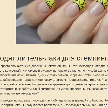
одят ли гель-лаки для стемпинг
о просто обожает нейл-дизайн на ногтях, стемпинг - это настоящая находк
ть красочный, уникальный рисунок не только в салоне, но и у себя дома. 
мплекте штампы и печати, диски с гравировкой, узорами. Чтобы было мак
давайте предпочтение силиконовым штампам. Процесс создания дизайна на
й лак, набор и все необходимые инструменты/расходные материалы для с
дготовительные работы для формирования узора проведены, у многих девуш
пинг на ногтях гель-лаком?
 каждая из нас знает, что гель-лаки обладают повышенной стойкостью, бл
не портят ногти. Складывается впечатление, что это идеальный вариант д