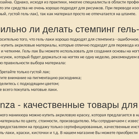
изайна. Однако, исходя из практики, многие специалисты в области про
то эти средства не очень хорошо подходят для рисунков. При переводе изо
ный, густой гель-лак), так как материал просто не отпечатается на штампе.
ильно ли делать стемпинг гель
сительно того, что гель-лаки хорошо подходят для стемпинга - ошибочное
о купить акриловые материалы, которые отлично подходят для перевода и
 четкими. Гель-лак Вы можете использовать для создания основы на ногте
исунок, который будет держаться на ногтях не одну неделю, рекомендуем
но правильности выбора материала:
бретайте только густой лак;
тите внимание на пигментацию расходника;
делитесь с подходящим цветом;
е всего покупать матовые лаки.
nza - качественные товары для
ного маникюра можно купить акриловую краску, которая предлагается в 
материалы по цвету, стоимости, производителю. Мы сотрудничаем с изв
предоставляем на продажу только сертифицированные, качественные инст
ль-лаки, краски, кисточки и т.д. В нашем магазине Вы можете приобрести 