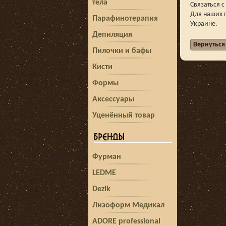
тела
Связаться 
Для наших 
Парафинотерапия
Украине.
Депиляция
Пилочки и бафы
Кисти
Формы
Аксессуары
Уценённый товар
Фурман
LEDME
Dezik
Лизоформ Медикал
ADORE professional