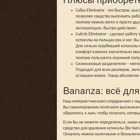
Callus Eliminator - это быстрое,
позволяя средству выполнять рабо
поэтому можно легко и просто удал
эксплуатации, быстро действует;
Cuticle Eliminator - сделает рабо
кутикулы на пальцах рук и ног. В
Для сильно огрубевшей кутикулы 
комфорт клиента значительно уве
поэтому пользуется огромной поп
Силиконовые разделители – мягк
Подходят для всех размеров, легк
уставших ножек. Товар абсолютно
Bananza: всё дл
Наш интернет-магазин сотрудничает с н
Вы гарантированно получаете высококач
обратитесь к нам, чтобы получить оптов
Если Вы не можете определиться, наши к
средство для удаления кутикулы (Be Natu
Оплатить можно наличными и безналич