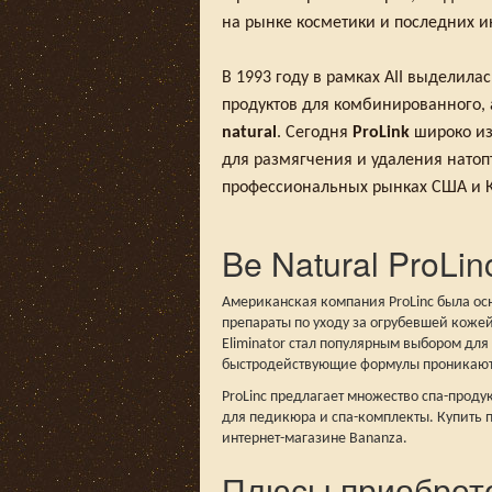
на рынке косметики и последних и
В 1993 году в рамках AII выделил
продуктов для комбинированного, 
natural
. Сегодня
ProLink
широко из
для размягчения и удаления нат
профессиональных рынках США и 
Be Natural ProLin
Американская компания ProLinc была ос
препараты по уходу за огрубевшей кожей
Eliminator стал популярным выбором дл
быстродействующие формулы проникают 
ProLinc предлагает множество спа-прод
для педикюра и спа-комплекты. Купить по
интернет-магазине Bananza.
Плюсы приобретен