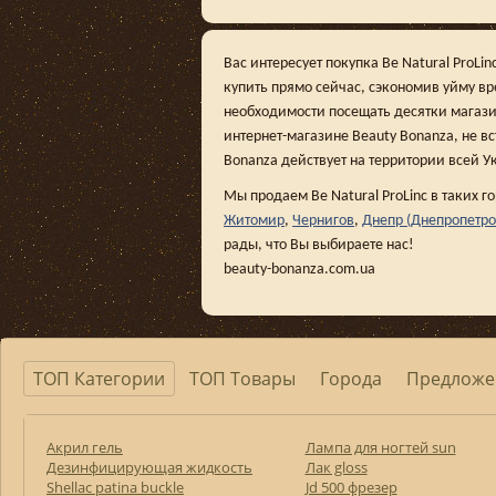
Вас интересует покупка Be Natural ProLi
купить прямо сейчас, сэкономив уйму в
необходимости посещать десятки магази
интернет-магазине Beauty Bonanza, не вс
Bonanza действует на территории всей У
Мы продаем Be Natural ProLinc в таких г
Житомир
,
Чернигов
,
Днепр (Днепропетро
рады, что Вы выбираете нас!
beauty-bonanza.com.ua
ТОП Категории
ТОП Товары
Города
Предложе
Акрил гель
Лампа для ногтей sun
Дезинфицирующая жидкость
Лак gloss
Shellac patina buckle
Jd 500 фрезер