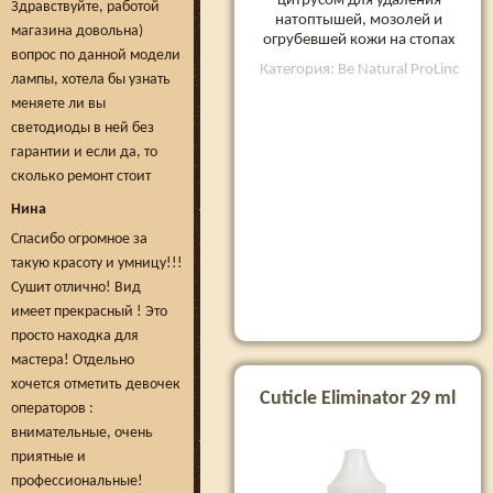
цитрусом для удаления
Здравствуйте, работой
натоптышей, мозолей и
магазина довольна)
огрубевшей кожи на стопах
вопрос по данной модели
Категория: Be Natural ProLinc
лампы, хотела бы узнать
меняете ли вы
светодиоды в ней без
гарантии и если да, то
сколько ремонт стоит
Нина
Спасибо огромное за
такую красоту и умницу!!!
Сушит отлично! Вид
имеет прекрасный ! Это
просто находка для
мастера! Отдельно
хочется отметить девочек
Cuticle Eliminator 29 ml
операторов :
внимательные, очень
приятные и
профессиональные!