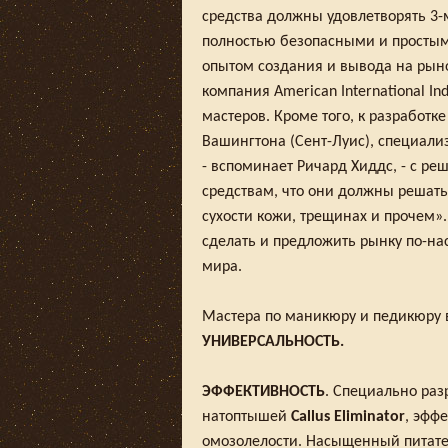
средства должны удовлетворять 3
полностью безопасными и простым
опытом создания и вывода на рыно
компания American International In
мастеров. Кроме того, к разработ
Вашингтона (Сент-Луис), специали
- вспоминает Ричард Хиддс, - с р
средствам, что они должны решать.
сухости кожи, трещинах и прочем»
сделать и предложить рынку по-на
мира.
Мастера по маникюру и педикюру 
УНИВЕРСАЛЬНОСТЬ.
ЭФФЕКТИВНОСТЬ
. Специально раз
натоптышей
Callus Eliminator
, эфф
омозолелости. Насыщенный питат