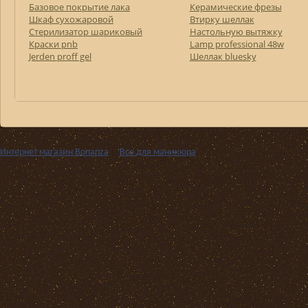
Базовое покрытие лака
Керамические фрезы
Шкаф сухожаровой
Втирку шеллак
Стерилизатор шариковый
Настольную вытяжку
Краски pnb
Lamp professional 48w
Jerden proff gel
Шеллак bluesky
Интернет магазин Bonanza
››
Все для маникюра