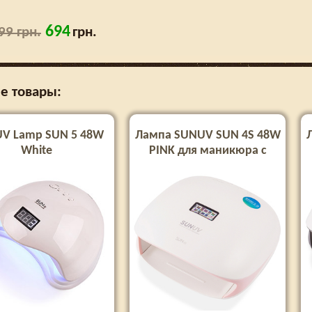
694
99 грн.
грн.
е товары:
UV Lamp SUN 5 48W
Лампа SUNUV SUN 4S 48W
White
PINK для маникюра с
кварцевыми диодами
(Оригинал)