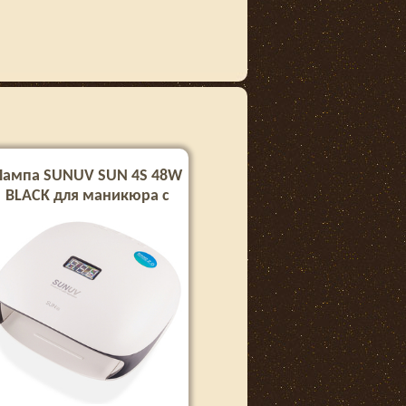
Лампа SUNUV SUN 4S 48W
BLACK для маникюра с
кварцевыми диодами
(Оригинал)