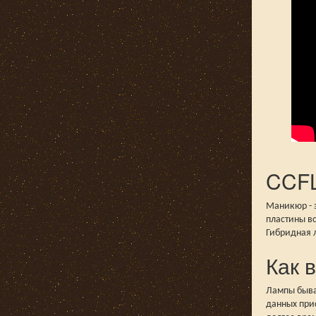
CCFL
Маникюр - э
пластины в
Гибридная л
Как 
Лампы бываю
данных прис