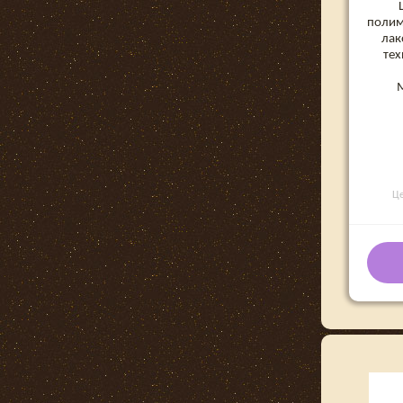
полим
лак
тех
Ц