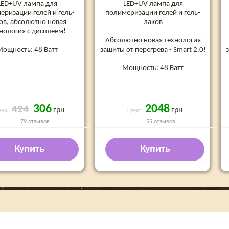
LED+UV лампа для
LED+UV лампа для
еризации гелей и гель-
полимеризации гелей и гель-
ов, абсолютно новая
лаков
нология c дисплеем!
Абсолютно новая технология
Мощность: 48 Ватт
защиты от перегрева - Smart 2.0!
з
Мощность: 48 Ватт
306
2048
424
грн
грн
ена:
Цена:
79 отзывов
55 отзывов
Купить
Купить