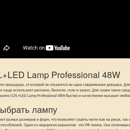
+LED Lamp Professional 48W
то процедура, от которой не откажется ни одна современная девушка. Для
се чаще используют шеллаки, биогели, гели и акрил. Для сушки таких ср
ампа CCFL+LED Lamp Professional 48W быстро и качественно высушит любо
выбрать лампу
т разных размеров и форм, что позволяет сушить ногти как на руках, так 
пособлений. Один из недорогих вариантов - это УФ-лампа. Она полимериз