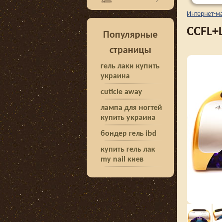
Интернет-м
CCFL+
Популярные
страницы
гель лаки купить
украина
cuticle away
лампа для ногтей
купить украина
бондер гель ibd
купить гель лак
my nail киев