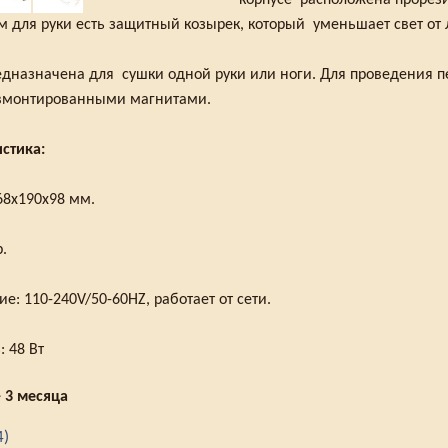
корпусе расположена прорези
м для руки есть защитный козырек, который уменьшает свет от
дназначена для сушки одной руки или ноги. Для проведения п
 вмонтированными магнитами.
стика:
68х190х98 мм.
р.
е: 110-240V/50-60HZ, работает от сети.
 48 Вт
-
3 месяца
4)