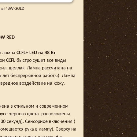
onal 48W GOLD
48W RED
я лампа
CCFL+ LED на 48 Вт
.
ной
CCFL
быстро сушит все виды
крил, шеллак. Лампа рассчитана на
5-6 лет беспрерывной работы). Лампа
звредное воздействие на кожу.
ена в стильном и современном
пусе черного цвета расположены
, 30 секунд). Сенсорное включения (
омещается рука в лампу). Сверху на