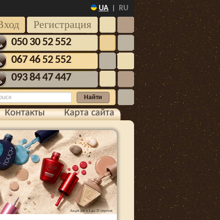
UA
RU
|
Вход
Регистрация
050 30 52 552
067 46 52 552
093 84 47 447
Контакты
Карта сайта