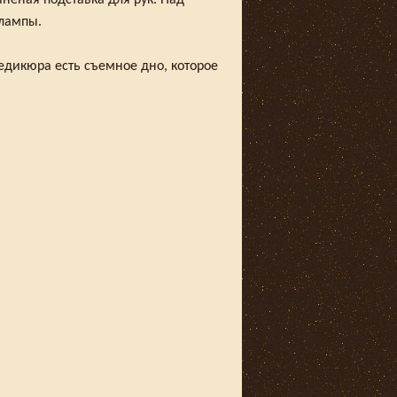
неная подставка для рук. Над
 лампы.
едикюра есть съемное дно, которое