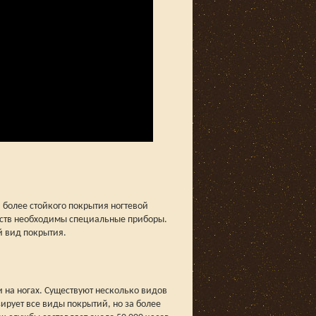
 более стойкого покрытия ногтевой
едств необходимы специальные приборы.
й вид покрытия.
и на ногах. Существуют несколько видов
ирует все виды покрытий, но за более