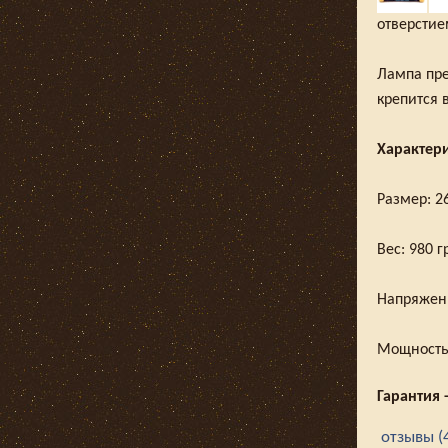
отверстие
Лампа пре
крепится
Характери
Размер: 2
Вес: 980 г
Напряжени
Мощность:
Гарантия 
отзывы (