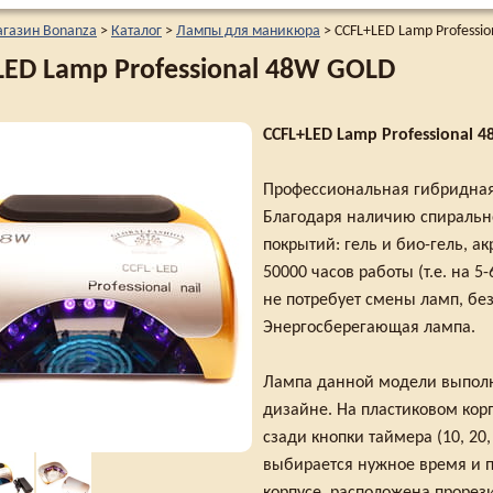
агазин Bonanza
>
Каталог
>
Лампы для маникюра
>
CCFL+LED Lamp Professi
LED Lamp Professional 48W GOLD
CCFL+LED Lamp Professional 
Профессиональная гибридна
Благодаря наличию спираль
покрытий: гель и био-гель, а
50000 часов работы (т.е. на 
не потребует смены ламп, бе
Энергосберегающая лампа.
Лампа данной модели выполн
дизайне. На пластиковом кор
сзади кнопки таймера (10, 20
выбирается нужное время и п