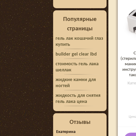
Популярные
страницы
гель лак кошачий глаз
купить
С
builder gel clear ibd
(стерил
стоимость гель лака
мани
инстру
шеллак
так
жидкие камни для
Кат
ногтей
жидкость для снятия
гель лака цена
Цен
Отзывы
Екатерина