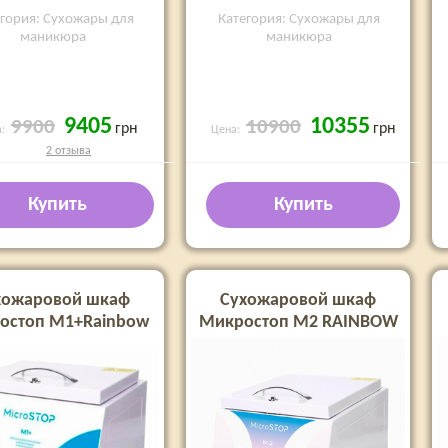
егория: Сухожары для
Категория: Сухожары для
маникюра
маникюра
9405
10355
9900
10900
грн
грн
а:
Цена:
2 отзыва
Купить
Купить
хожаровой шкаф
Сухожаровой шкаф
остоп М1+Rainbow
Микростоп М2 RAINBOW