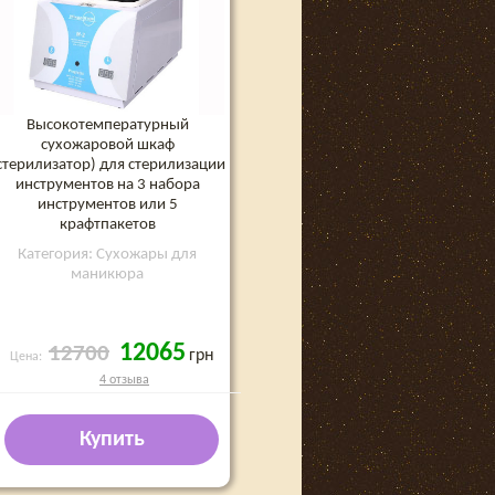
Высокотемпературный
сухожаровой шкаф
стерилизатор) для стерилизации
инструментов на 3 набора
инструментов или 5
крафтпакетов
Категория: Сухожары для
маникюра
12065
12700
грн
Цена:
4 отзыва
Купить