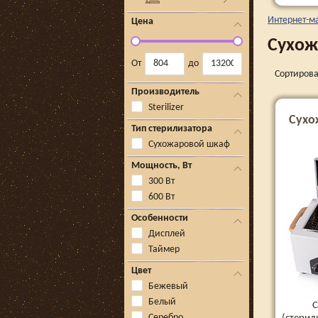
Интернет-м
Цена
Сухож
От
до
Сортирова
Производитель
Sterilizer
Сухо
Тип стерилизатора
Сухожаровой шкаф
Мощность, Вт
300 Вт
600 Вт
Особенности
Дисплей
Таймер
Цвет
Бежевый
Белый
С
Серебро