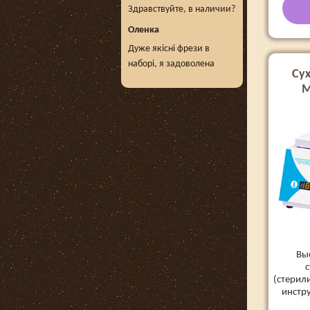
Здравствуйте, в наличии?
Оленка
Дуже якісні фрези в
наборі, я задоволена
Су
М
Вы
(стерил
инстр