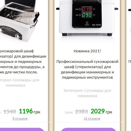
ухожаровой шкаф
Новинка 2021!
изатор) для дезинфекции
кюрных и педикюрных
Профессиональный сухожаровой
П
ментов до процедуры, а
шкаф (стерилизатор) для
же для чистки после.
дезинфекции маникюрных и
педикюрных инструментов
егория: Сухожары для
маникюра
Категория: Сухожары для
маникюра
1196
2029
1540
2383
грн
грн
а:
Цена:
8 отзывов
16 отзывов