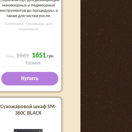
стерилизатор) для дезинфекции
маникюрных и педикюрных
инструментов до процедуры, а
также для чистки после.
Категория: Сухожары для
маникюра
1651
1661
грн
Цена:
8 отзывов
Купить
Сухожаровой шкаф SM-
360C BLACK