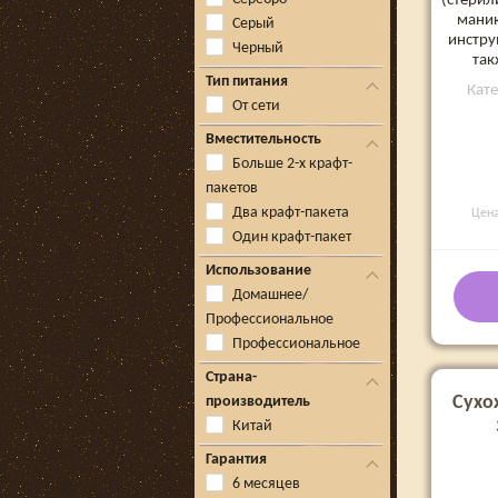
(стерил
мани
Серый
инстру
Черный
так
Тип питания
Кат
От сети
Вместительность
Больше 2-х крафт-
пакетов
Два крафт-пакета
Цен
Один крафт-пакет
Использование
Домашнее/
Профессиональное
Профессиональное
Страна-
Сухо
производитель
Китай
Гарантия
6 месяцев