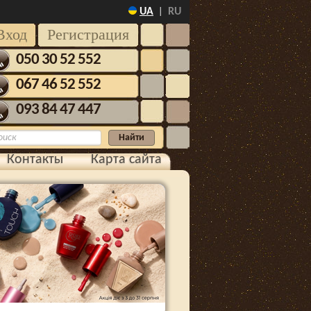
UA
RU
|
Вход
Регистрация
050 30 52 552
067 46 52 552
093 84 47 447
Контакты
Карта сайта