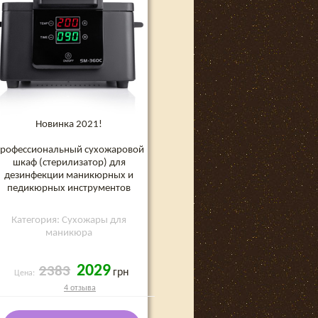
Новинка 2021!
рофессиональный сухожаровой
шкаф (стерилизатор) для
дезинфекции маникюрных и
педикюрных инструментов
Категория: Сухожары для
маникюра
2029
2383
грн
Цена:
4 отзыва