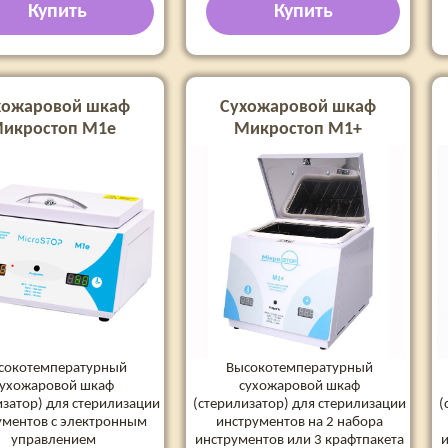
Купить
Купить
хожаровой шкаф
Сухожаровой шкаф
икростоп М1е
Микростоп М1+
сокотемпературный
Высокотемпературный
сухожаровой шкаф
сухожаровой шкаф
изатор) для стерилизации
(стерилизатор) для стерилизации
(
ументов с электронным
инструментов на 2 набора
управлением
инструментов или 3 крафтпакета
и