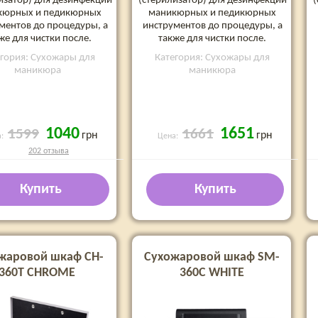
изатор) для дезинфекции
(стерилизатор) для дезинфекции
(
кюрных и педикюрных
маникюрных и педикюрных
ментов до процедуры, а
инструментов до процедуры, а
же для чистки после.
также для чистки после.
егория: Сухожары для
Категория: Сухожары для
маникюра
маникюра
1040
1651
1599
1661
грн
грн
а:
Цена:
202 отзыва
Купить
Купить
жаровой шкаф CH-
Сухожаровой шкаф SM-
360T CHROME
360C WHITE