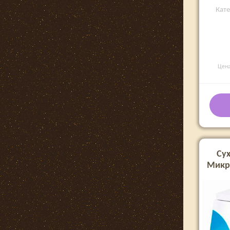
Кат
Цен
Су
Микр