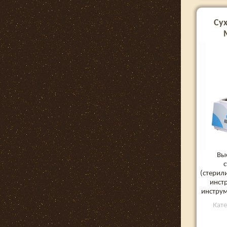
Су
Вы
(стерил
инст
инструм
Кат