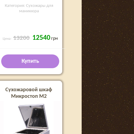
Категория: Сухожары для
маникюра
12540
13200
грн
Цена:
Купить
Сухожаровой шкаф
Микростоп М2