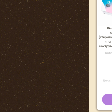
Вы
(стерил
инст
инструм
Кат
Цена: