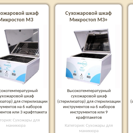
хожаровой шкаф
Сухожаровой шкаф
Микростоп М3
Микростоп М3+
сокотемпературный
Высокотемпературный
сухожаровой шкаф
сухожаровой шкаф
изатор) для стерилизации
(стерилизатор) для стерилизации
(
рументов на 6 наборов
инструментов на 6 наборов
ентов или 3 крафтпакета
инструментов или 9
крафтпакетов
егория: Сухожары для
маникюра
Категория: Сухожары для
маникюра