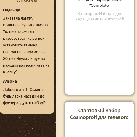
Отзывы
гелевого наращивания
"Complete"
Надежда
Категория: Наборы для
Заказала лампу,
наращивания Cosmoprofi
стильная, сушит отлично.
Только не смогла
разобраться, как в ней
установить таймер
постоянно например на
30сек? Неужели нужно
каждый раз нажимать на
кнопку?
Альона
Доброго дня!! Скажіть
будь ласка насадки до
фрезера ідуть в наборі?
Стартовый набор
Cosmoprofi для гелевого
наращивания "Sun one
standart"