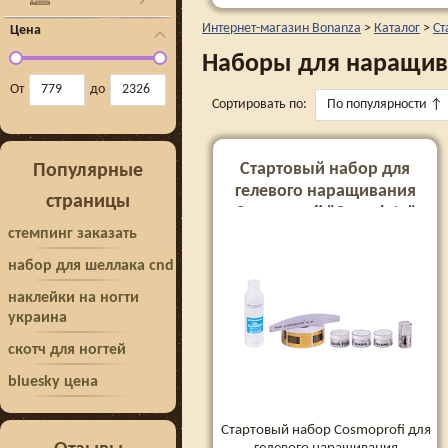
Интернет-магазин Bonanza
>
Каталог
>
Ст
Цена
Наборы для наращив
От
до
Сортировать по:
По популярности
↑
Стартовый набор для
Популярные
гелевого наращивания
страницы
Cosmoprofi "Complete"
стемпинг заказать
набор для шеллака cnd
наклейки на ногти
украина
скотч для ногтей
bluesky цена
Стартовый набор Cosmoprofi для