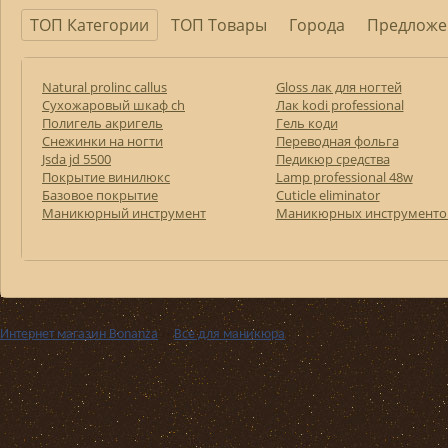
ТОП Категории
ТОП Товары
Города
Предложе
Natural prolinc callus
Gloss лак для ногтей
Сухожаровый шкаф ch
Лак kodi professional
Полигель акригель
Гель коди
Снежинки на ногти
Переводная фольга
Jsda jd 5500
Педикюр средства
Покрытие винилюкс
Lamp professional 48w
Базовое покрытие
Cuticle eliminator
Маникюрный инструмент
Маникюрных инструменто
Интернет магазин Bonanza
››
Все для маникюра