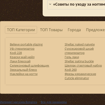
Советы по уходу за ногтя
⭐
ТОП Категории
ТОП Товары
Города
Предложе
Believe portable glazing
Shellac naked naivete
Уф стерилизатор
Сухожаровой шкаф
Kodi 228
стерилизатор
Краски май нейл
Гель лаки
Лаки блюскай
Shellac patina buckle
Силиконовый шлифовщик
Шеллак стартовый набор
Зеркальный блеск
Kodi 260
Наклейки на ногти
Фрезы керамические
Cuticle eliminator
Интернет магазин Bonanza
››
Все для маникюра