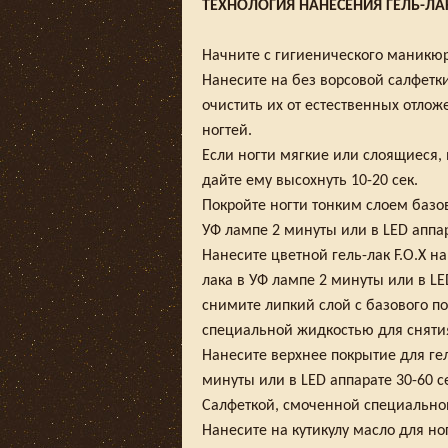
ТЕХНОЛОГИЯ НАНЕСЕНИЯ ГЕЛЬ-ЛАК
Начните с гигиенического маникюр
Нанесите на без ворсовой салфетк
очистить их от естественных отлож
ногтей.
Если ногти мягкие или слоящиеся,
дайте ему высохнуть 10-20 сек.
Покройте ногти тонким слоем базо
УФ лампе 2 минуты или в LED аппар
Нанесите цветной гель-лак F.O.X н
лака в УФ лампе 2 минуты или в LE
снимите липкий слой с базового п
специальной жидкостью для снятия
Нанесите верхнее покрытие для ге
минуты или в LED аппарате 30-60 с
Салфеткой, смоченной специальной
Нанесите на кутикулу масло для но