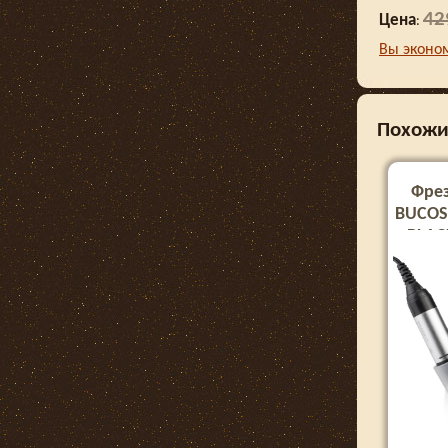
42
Цена
:
Вы эконо
Похожи
Фре
BUCOS 
BLACK
об. (