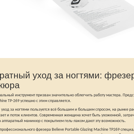
ратный уход за ногтями: фрезе
кюра
льный инструмент призван значительно облегчить работу мастера. Предста
hine TP-269 успешно с этим справляется.
уход за ногтями пользуется всё большим и большим спросом, на рынке рас
тает и поток клиентов. Современная женщина хочет быть ухоженной, затр
на аппаратный маникюр с покрытием гель-лаком дают эту возможность.
рофессионального фрезера Believe Portable Glazing Machine ТР269 специал