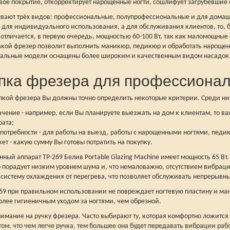
евое покрытие, откорректирует нарощенные ногти, сошлифует загрубевшие
вают трёх видов: профессиональные, полупрофессиональные и для домаш
 для индивидуального использования, а для обслуживания клиентов, то,
н отличается, в первую очередь, мощностью 60-100 Вт, так как маломощн
Такой фрезер позволит выполнить маникюр, педикюр и обработать нарощен
альные модели оснащены более широким и качественным видом насадок
пка фрезера для профессиона
пкой фрезера Вы должны точно определить некоторые критерии. Среди ни
ачение - например, если Вы планируете выезжать на дом к клиентам, то в
рата;
 потребности - для работы на выезд, работы с нарощенными ногтями, педи
ет - какую сумму Вы готовы потратить на покупку.
ный аппарат TP-269 Белив Portable Glazing Machine имеет мощность 65 Вт.
 порадует низким уровнем шума и, что немаловажно, отсутствием вибраци
 систему охлаждения от перегрева, что позволяет обслуживать непрерывны
-269 при правильном использовании не повреждает ногтевую пластину и ма
олее гигиеничным уходом за ногтями, чем обрезной.
имание на ручку фрезера. Часто выбирают ту, которая комфортно ложится в
том, что чем легче ручка, тем большее она будет передавать вибрации раб