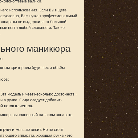
 околоногтевые валики.
него использования. Если Вы ищете
 безусловно, Вам нужен профессиональный
ые аппараты не выдерживают большой
ные ногти любой сложности. Также
.
льного маникюра
х:
ажным критерием будет вес и объём
кюра;
 Эта модель имеет несколько достоинств -
и в ручке. Сюда следует добавить
й поток клиентов.
никюр, выполненный на таком аппарате,
 руку и меньше весит. Но не стоит
отающего аппарата. Хорошая ручка - это