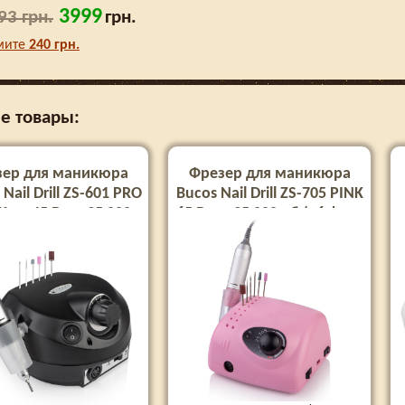
3999
93 грн.
грн.
мите
240
грн.
е товары:
зер для маникюра
Фрезер для маникюра
Nail Drill ZS-601 PRO
Bucos Nail Drill ZS-705 PINK
 на 45 Вт. и 35 000
65 Ватт, 35 000 об (+6 фрез
+6 фрез в подарок)
в подарок)