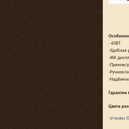
Особенно
- 65ВТ
-Удобная 
-ЖК диспл
-Прямое/
-Ручное/н
-Надёжная
Гарантия 
Цвета раз
отзывы (