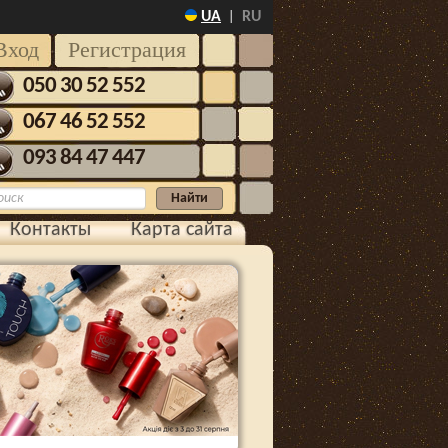
UA
RU
|
Вход
Регистрация
050 30 52 552
067 46 52 552
093 84 47 447
Контакты
Карта сайта