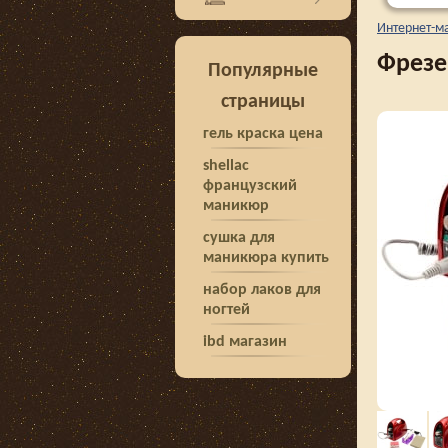
Интернет-м
Фрезе
Популярные
страницы
гель краска цена
shellac
французский
маникюр
сушка для
маникюра купить
набор лаков для
ногтей
ibd магазин