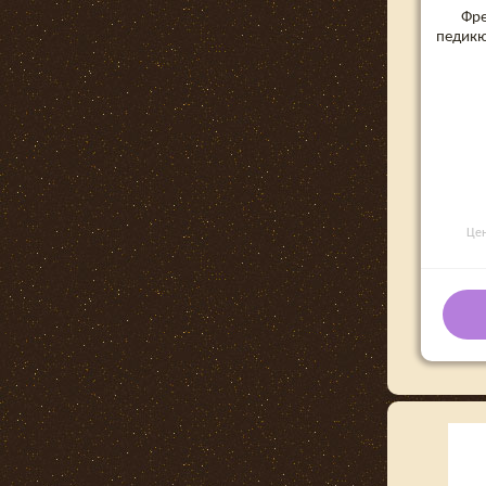
Фре
педикю
Це