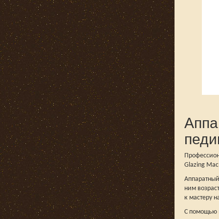
Аппа
педи
Профессиона
Glazing Mac
Аппаратный 
ним возрас
к мастеру 
С помощью п