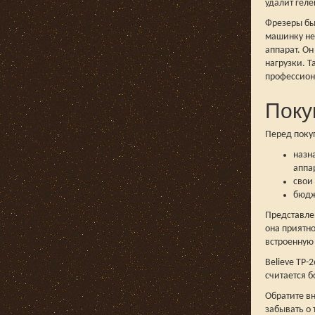
удалит гел
Фрезеры бы
машинку не
аппарат. О
нагрузки. 
профессион
Поку
Перед поку
назн
аппа
свои
бюдж
Представлен
она приятно
встроенную
Believe TP
считается б
Обратите вн
забывать о 