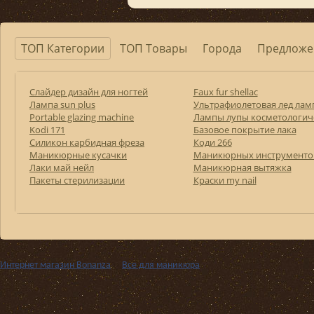
ТОП Категории
ТОП Товары
Города
Предложе
Слайдер дизайн для ногтей
Faux fur shellac
Лампа sun plus
Ультрафиолетовая лед лам
Portable glazing machine
Лампы лупы косметологич
Kodi 171
Базовое покрытие лака
Силикон карбидная фреза
Коди 266
Маникюрные кусачки
Маникюрных инструменто
Лаки май нейл
Маникюрная вытяжка
Пакеты стерилизации
Краски my nail
Интернет магазин Bonanza
››
Все для маникюра