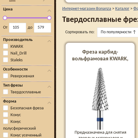
Интернет-магазин Bonanza
>
Каталог
>
Фр
Цена
Твердосплавные фре
От
до
Сортировать по:
По популярности
↑
Производитель
KWARK
Фреза карбид-
Nail_Drill
вольфрамовая KWARK,
Staleks
конус «елка»
Особенности
(перекрестная насечка),
Реверсивная
синяя, 6 мм (KC601404M0)
Тип фрезы
Твердосплавные
Форма
Безопасная фреза
Конус
Конус
полусферический
Предназначена для снятия
Конус усеченный