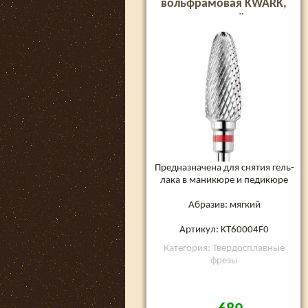
вольфрамовая KWARK,
закругленный конус
«кукуруза», красная, 6 мм
(KT60004F0)
Предназначена для снятия гель-
лака в маникюре и педикюре
Абразив: мягкий
Артикул: KT60004F0
Категория: Твердосплавные
фрезы