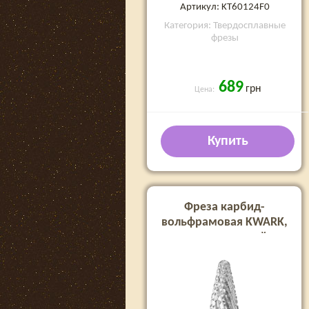
Артикул: KT60124F0
Категория: Твердосплавные
фрезы
689
грн
Цена:
Купить
Фреза карбид-
вольфрамовая KWARK,
конус широкий
«кукуруза» для левши
«Shark Blade», сине-
фиолетовая, 6 мм (KANV-
5013M-L)