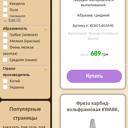
твердых материалов и
Кукуруза
выпиливания
Пуля
Абразив: средний
Цилиндр
Еще
(
3
)
Артикул: KC601404M0
Абразивность
Категория: Твердосплавные
Грубая (зеленая)
фрезы
Мелкая (красная)
Очень мелкая
689
(желтая)
грн
Цена:
Средняя (синяя)
Страна-
производитель
Купить
Китай
Украина
Фреза карбид-
Популярные
вольфрамовая KWARK,
конус «елочка» для левши
страницы
«Shark Blade», сине-
заказать лак гель для