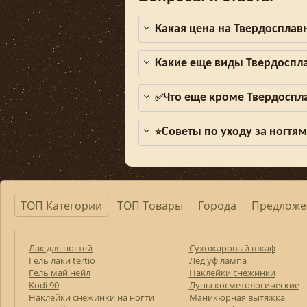
Какая цена на Твердосплав
Какие еще виды Твердоспл
Что еще кроме Твердоспл
✅
Советы по уходу за ногтя
⭐
ТОП Категории
ТОП Товары
Города
Предложе
Лак для ногтей
Сухожаровый шкаф
Гель лаки tertio
Лед уф лампа
Гель май нейл
Наклейки снежинки
Kodi 90
Лупы косметологические
Наклейки снежинки на ногти
Маникюрная вытяжка