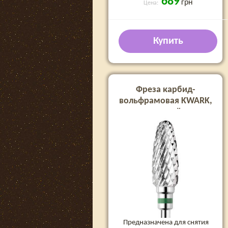
689
грн
Цена:
Купить
Фреза карбид-
вольфрамовая KWARK,
закругленный конус
«кукуруза», зеленая, 6 мм
(KT60004C0)
Предназначена для снятия