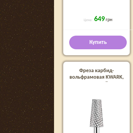
649
грн
Цена:
Купить
Фреза карбид-
вольфрамовая KWARK,
конус усеченный, синяя,
5,2 мм (KT30104M0)