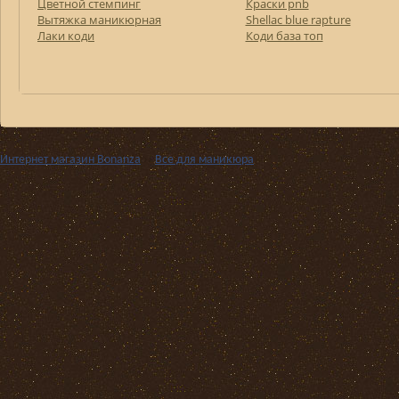
Цветной стемпинг
Краски pnb
Вытяжка маникюрная
Shellac blue rapture
Лаки коди
Коди база топ
Интернет магазин Bonanza
››
Все для маникюра