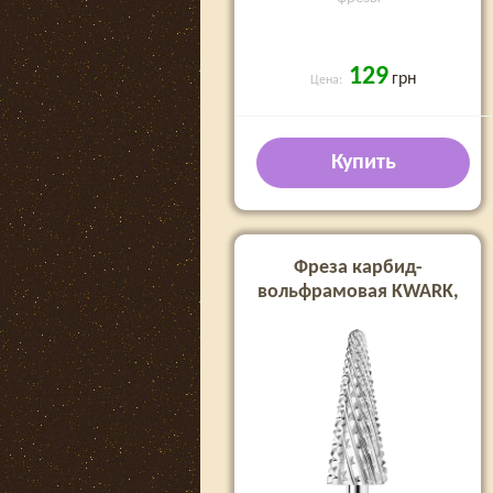
129
грн
Цена:
Купить
Фреза карбид-
вольфрамовая KWARK,
конус «елочка» для левши
«Shark Blade», зелено-
фиолетовая, 6 мм (EGLV-
6015-L)