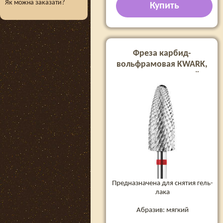
Як можна заказати?
Купить
Фреза карбид-
вольфрамовая KWARK,
конус скругленный
«кукуруза», красная, 6 мм
(KT60124F0)
Предназначена для снятия гель-
лака
Абразив: мягкий