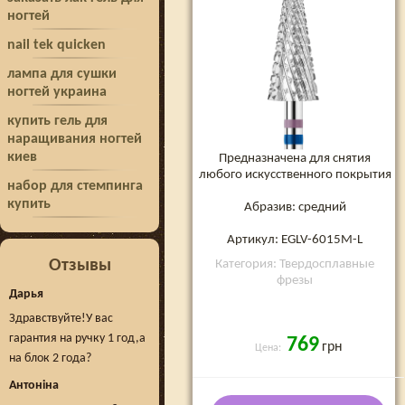
фиолетовая, 6 мм (EGLV-
ногтей
6015M-L)
nail tek quicken
лампа для сушки
ногтей украина
купить гель для
наращивания ногтей
киев
Предназначена для снятия
любого искусственного покрытия
набор для стемпинга
купить
Абразив: средний
Артикул: EGLV-6015M-L
Отзывы
Категория: Твердосплавные
фрезы
Дарья
Здравствуйте!У вас
гарантия на ручку 1 год,а
769
грн
Цена:
на блок 2 года?
Антоніна