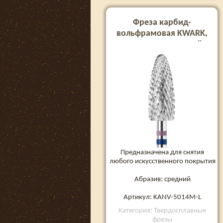
Фреза карбид-
вольфрамовая KWARK,
конус закругленный
«кукуруза» для левши
«Shark Blade», сине-
фиолетовая, 6 мм (KANV-
5014M-L)
Предназначена для снятия
любого искусственного покрытия
Абразив: средний
Артикул: KANV-5014M-L
Категория: Твердосплавные
фрезы