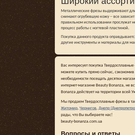
Широкий ассорти
Металлические фрезы выдерживают длите
снимают огрубевшую кожу -- все зависит
правильном использовании прослужат не
процесс работы с ногтевой пластиной.
Покупка данного продукта оправдываетс
другие инструменты и материалы для ман
Вас интересует покупка Твердосплавные 
можете купить прямо сейчас, сэкономив
необходимости посещать десятки магази
интернет-магазине Beauty Bonanza, не вс
Bonanza действует на территории всей У
Мы продаем Твердосплавные фрезы в та
Житомир
,
Чернигов
,
Днепр (Днепропетро
рады, что Вы выбираете нас!
beauty-bonanza.com.ua
Вопросы и ответы