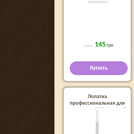
маникюра
145
грн
Цена:
Купить
Лопатка
профессиональная для
маникюра VIOL Master Р
form 3