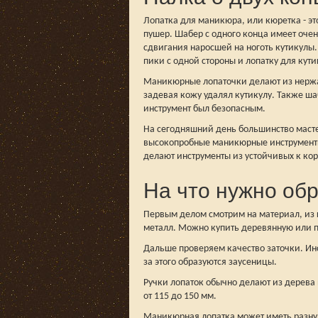
Лопатка для маникюра, или кюретка - эт
пушер. Шабер с одного конца имеет очен
сдвигания наросшей на ноготь кутикулы. 
пики с одной стороны и лопатку для кути
Маникюрные лопаточки делают из нержа
задевая кожу удалял кутикулу. Также ша
инструмент был безопасным.
На сегодняшний день большинство маст
высокопробные маникюрные инструменты,
делают инструменты из устойчивых к ко
На что нужно об
Первым делом смотрим на материал, из 
металл. Можно купить деревянную или п
Дальше проверяем качество заточки. Инс
за этого образуются заусеницы.
Ручки лопаток обычно делают из дерева 
от 115 до 150 мм.
Маникюрная лопатка может иметь разную