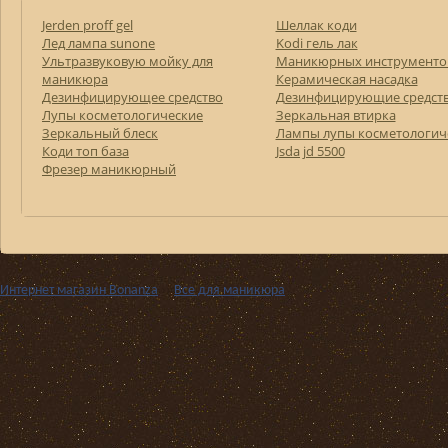
Jerden proff gel
Шеллак коди
Лед лампа sunone
Kodi гель лак
Ультразвуковую мойку для
Маникюрных инструменто
маникюра
Керамическая насадка
Дезинфицирующее средство
Дезинфицирующие средст
Лупы косметологические
Зеркальная втирка
Зеркальный блеск
Лампы лупы косметологич
Коди топ база
Jsda jd 5500
Фрезер маникюрный
Интернет магазин Bonanza
››
Все для маникюра