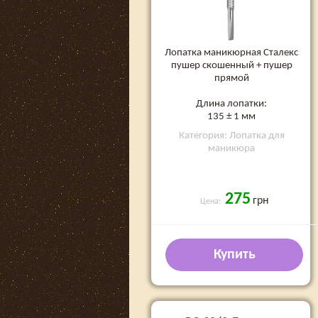
Лопатка маникюрная Сталекс
пушер скошенный + пушер
прямой
Длина лопатки:
135 ± 1 мм
Категория: Лопатка для
маникюра
275
грн
Цена:
Купить