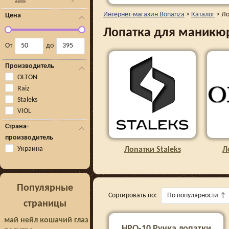
Интернет-магазин Bonanza
>
Каталог
>
Ло
Цена
Лопатка для маникю
От
до
Производитель
OLTON
Raiz
Staleks
VIOL
Страна-
производитель
Украина
Лопатки Staleks
Л
Популярные
Сортировать по:
По популярности
↑
страницы
май нейл кошачий глаз
HPQ-10 Ручка лопатки