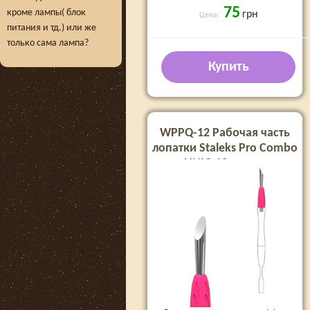
75
кроме лампы( блок
грн
Цена:
питания и тд.) или же
только сама лампа?
Купить
WPPQ-12 Рабочая часть
лопатки Staleks Pro Combo
UNIQ 12 пушер
скошенный