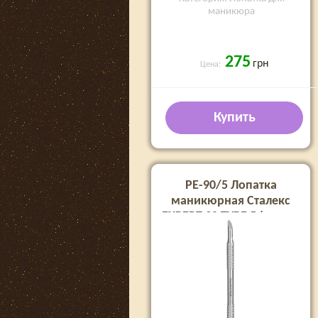
маникюра
275
грн
Цена:
Купить
PE-90/5 Лопатка
маникюрная Сталекс
EXPERT 90 TYPE 5 (пушер
скошенный + пушер
прямой)