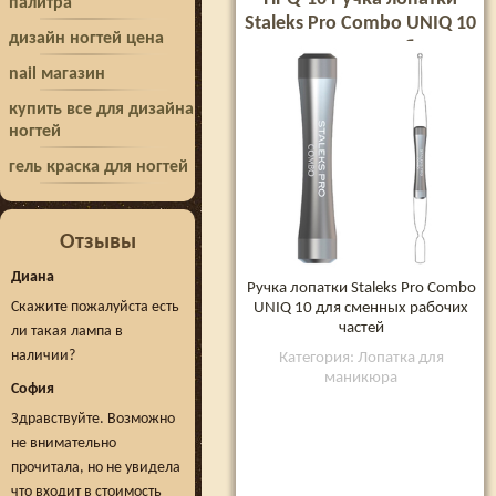
палитра
Staleks Pro Combo UNIQ 10
дизайн ногтей цена
для сменных рабочих
частей
nail магазин
купить все для дизайна
ногтей
гель краска для ногтей
Отзывы
Диана
Ручка лопатки Staleks Pro Combo
Скажите пожалуйста есть
UNIQ 10 для сменных рабочих
частей
ли такая лампа в
наличии?
Категория: Лопатка для
маникюра
София
Здравствуйте. Возможно
не внимательно
прочитала, но не увидела
что входит в стоимость