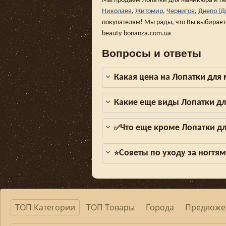
Мы продаем Лопатки для маникюра и пе
Николаев
,
Житомир
,
Чернигов
,
Днепр (Д
покупателям! Мы рады, что Вы выбирает
beauty-bonanza.com.ua
Вопросы и ответы
Какая цена на Лопатки для
Какие еще виды Лопатки д
Что еще кроме Лопатки д
✅
Советы по уходу за ногтя
⭐
ТОП Категории
ТОП Товары
Города
Предложе