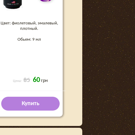
Цвет: фиолетовый, эмалевый,
плотный.
Обьем: 9 мл
60
85
грн
Цена:
Купить