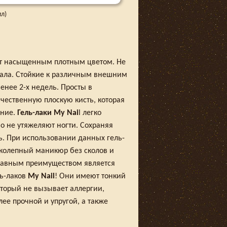
мл)
т насыщенным плотным цветом. Не
иала. Стойкие к различным внешним
енее 2-х недель. Просты в
ественную плоскую кисть, которая
ение.
Гель-лаки My Nai
l легко
о не утяжеляют ногти. Сохраняя
. При использовании данных гель-
иколепный маникюр без сколов и
Главным преимуществом является
ль-лаков
My Nail
! Они имеют тонкий
торый не вызывает аллергии,
ее прочной и упругой, а также