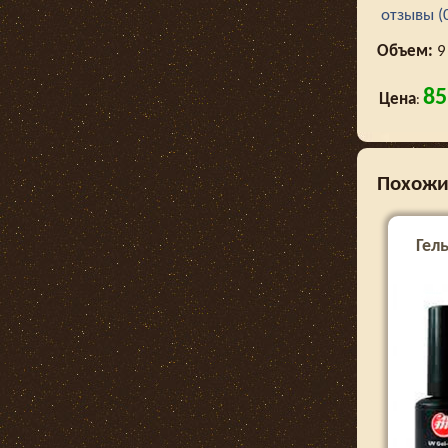
отзывы (
Объем:
9
85
Цена
:
Похожи
Гель