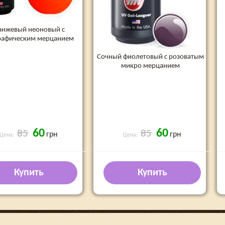
анжевый неоновый с
рафическим мерцанием
Сочный фиолетовый с розоватым
микро мерцанием
60
60
85
85
грн
грн
Цена:
Цена:
Купить
Купить