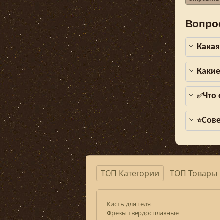
Вопро
Какая
Какие
Что 
✅
Сове
⭐
ТОП Категории
ТОП Товары
Кисть для геля
Фрезы твердосплавные