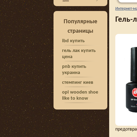
Интернет-м
Гель-л
Популярные
страницы
ibd купить
гель лак купить
цена
pnb купить
украина
стемпинг киев
opi wooden shoe
like to know
предотвра