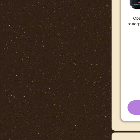
Ор
голог