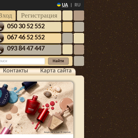
UA
RU
|
Вход
Регистрация
050 30 52 552
067 46 52 552
093 84 47 447
Контакты
Карта сайта