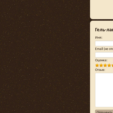
Гель-ла
Имя
:
Email (не о
Оценка
:
Отзыв
:
Отправить