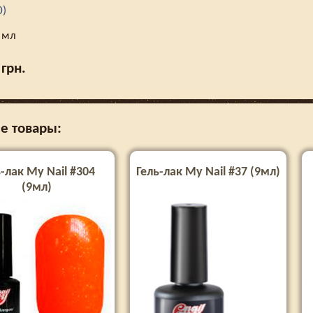
0)
 мл
грн.
е товары:
-лак My Nail #304
Гель-лак My Nail #37 (9мл)
(9мл)