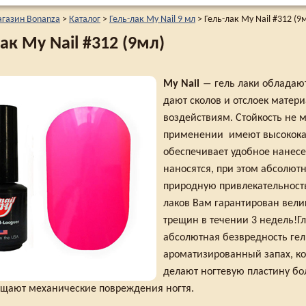
агазин Bonanza
>
Каталог
>
Гель-лак My Nail 9 мл
>
Гель-лак My Nail #312 (9
ак My Nail #312 (9мл)
My Nail
― гель лаки обладаю
дают сколов и отслоек матер
воздействиям. Стойкость не м
применении имеют высококач
обеспечивает удобное нанес
наносятся, при этом абсолютн
природную привлекательность
лаков Вам гарантирован вел
трещин в течении 3 недель!
абсолютная безвредность ге
ароматизированный запах, ко
делают ногтевую пластину бол
щают механические повреждения ногтя.