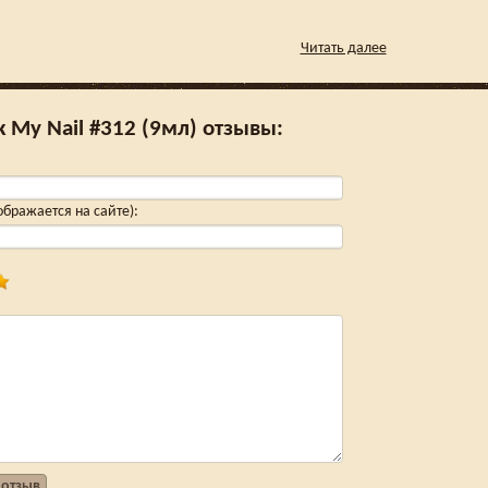
Читать далее
к My Nail #312 (9мл) отзывы:
тображается на сайте)
:
 отзыв