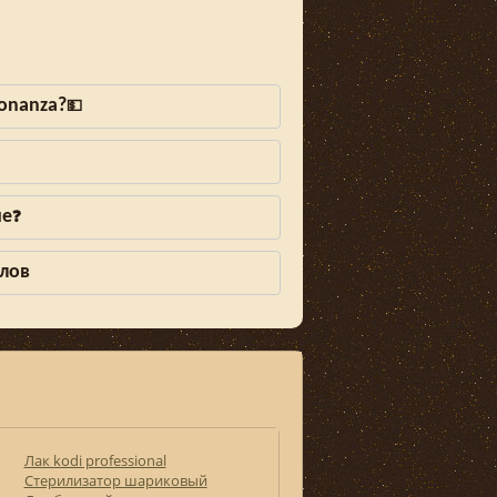
Bonanza?
💵
не
❓
алов
Лак kodi professional
Стерилизатор шариковый