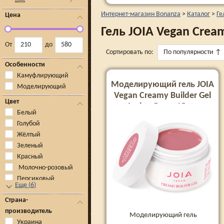
Интернет-магазин Bonanza
>
Каталог
>
Ге
Цена
Гель JOIA Vegan Cream
От
до
Сортировать по:
По популярности
↑
Особенности
Камуфлирующий
Моделирующий гель JOIA
Моделирующий
Vegan Creamy Builder Gel
Цвет
Amber Rose, 15 мл
Белый
Голубой
Жёлтый
Зеленый
Красный
Молочно-розовый
Персиковый
Еще
(
6
)
Страна-
производитель
Моделирующий гель
Украина