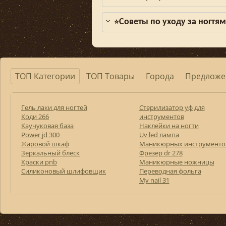
Советы по уходу за ногтя
⭐
ТОП Категории
ТОП Товары
Города
Предложе
Гель лаки для ногтей
Стерилизатор уф для
Коди 266
инструментов
Каучуковая база
Наклейки на ногти
Power jd 300
Uv led лампа
Жаровой шкаф
Маникюрных инструменто
Зеркальный блеск
Фрезер dr 278
Краски pnb
Маникюрные ножницы
Силиконовый шлифовщик
Переводная фольга
My nail 31