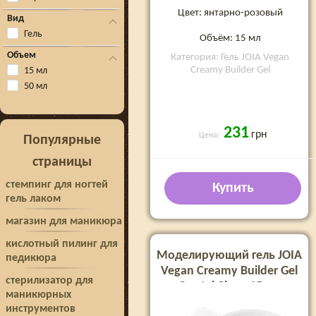
Цвет: янтарно-розовый
Вид
Гель
Объём: 15 мл
Объем
Категория: Гель JOIA Vegan
Creamy Builder Gel
15 мл
50 мл
231
грн
Цена:
Популярные
страницы
стемпинг для ногтей
Купить
гель лаком
магазин для маникюра
кислотный пилинг для
Моделирующий гель JOIA
педикюра
Vegan Creamy Builder Gel
стерилизатор для
Crystal Clear, 15 мл
маникюрных
инструментов