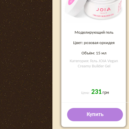
Моделирующий гель
Цвет: розовая орхидея
Объём: 15 мл
Категория: Гель JOIA Vegan
Creamy Builder Gel
231
грн
Цена:
Купить