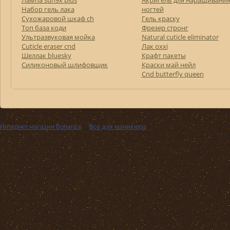
Лампа sun9x plus
Акригель для наращивани
Набор гель лака
ногтей
Сухожаровой шкаф ch
Гель краску
Топ база коди
Фрезер стронг
Ультразвуковая мойка
Natural cuticle eliminator
Cuticle eraser cnd
Лак oxxi
Шеллак bluesky
Крафт пакеты
Силиконовый шлифовщик
Краски май нейл
Cnd butterfly queen
Интернет магазин Bonanza
››
Все для маникюра