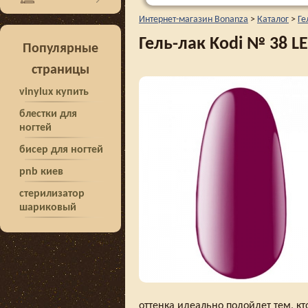
Интернет-магазин Bonanza
>
Каталог
>
Ге
Гель-лак Kodi № 38 L
Популярные
страницы
vinylux купить
блестки для
ногтей
бисер для ногтей
pnb киев
стерилизатор
шариковый
оттенка идеально подойдет тем, кт