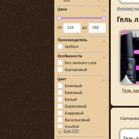
Интернет-м
Цена
Гель 
От
до
Производитель
Steffani
Особенности
Без липкого слоя
Каучуковый
Цвет
Бежевый
Гель ла
Бежевый
Белый
Бирюзовый
Бордовый
Сортирова
Васильковый
Голубой
Еще
(
23
)
Гель-л