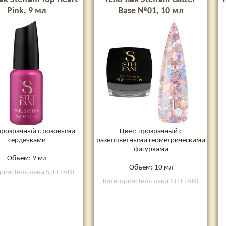
Pink, 9 мл
Base №01, 10 мл
прозрачный с розовыми
Цвет: прозрачный с
сердечками
разноцветными геометрическими
фигурками
Объём: 9 мл
Объём: 10 мл
рия: Гель лаки STEFFANI
Категория: Гель лаки STEFFANI