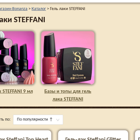
агазин Bonanza
>
Каталог
>
Гель лаки STEFFANI
лаки STEFFANI
к STEFFANI 9 мл
Базы и топы для гель
лака STEFFANI
ть по:
По популярности
↑
ак Steffani Top Heart
Гель-лак Steffani Glitter