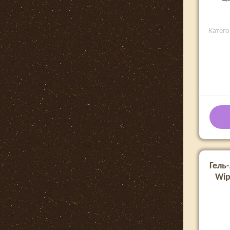
Катего
Гель-
Wip