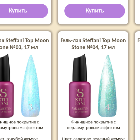
Купить
Купить
ак Steffani Top Moon
Гель-лак Steffani Top Moon
Г
tone №03, 17 мл
Stone №04, 17 мл
нишное покрытие с
Финишное покрытие с
амутровым эффектом
перламутровым эффектом
ет: голубой жемчуг
Цвет: салатово-зеленый жемчуг