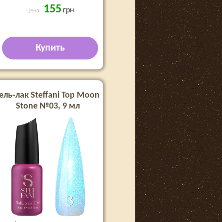
155
грн
Цена:
Купить
ель-лак Steffani Top Moon
Stone №03, 9 мл