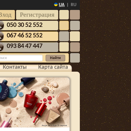
UA
RU
|
Вход
Регистрация
050 30 52 552
067 46 52 552
093 84 47 447
Контакты
Карта сайта