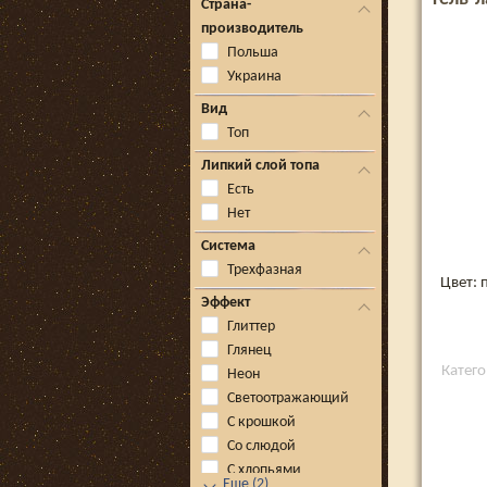
Страна-
производитель
Польша
Украина
Вид
Топ
Липкий слой топа
Есть
Нет
Система
Трехфазная
Цвет: 
Эффект
Глиттер
Глянец
Катего
Неон
Светоотражающий
С крошкой
Со слюдой
С хлопьями
Еще
(
2
)