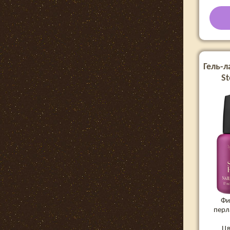
Гель-л
S
Фи
перл
Цв