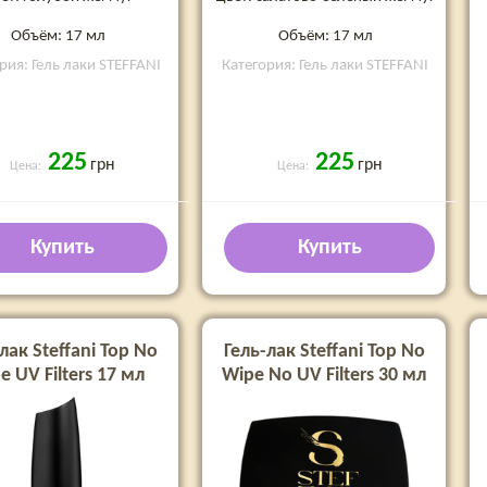
Объём: 17 мл
Объём: 17 мл
рия: Гель лаки STEFFANI
Категория: Гель лаки STEFFANI
225
225
грн
грн
Цена:
Цена:
Купить
Купить
лак Steffani Top No
Гель-лак Steffani Top No
e UV Filters 17 мл
Wipe No UV Filters 30 мл