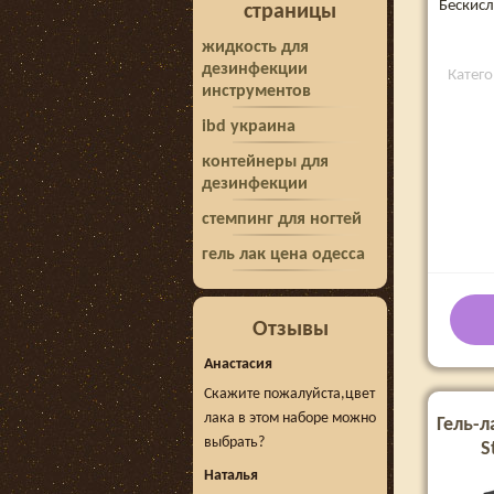
Бескисл
страницы
жидкость для
дезинфекции
Катего
инструментов
ibd украина
контейнеры для
дезинфекции
стемпинг для ногтей
гель лак цена одесса
Отзывы
Анастасия
Скажите пожалуйста,цвет
лака в этом наборе можно
Гель-л
выбрать?
S
Наталья