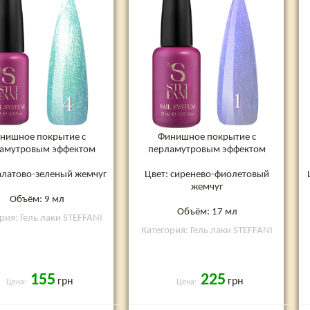
нишное покрытие с
Финишное покрытие с
амутровым эффектом
перламутровым эффектом
салатово-зеленый жемчуг
Цвет: сиренево-фиолетовый
жемчуг
Объём: 9 мл
Объём: 17 мл
рия: Гель лаки STEFFANI
Категория: Гель лаки STEFFANI
155
225
грн
грн
Цена:
Цена: