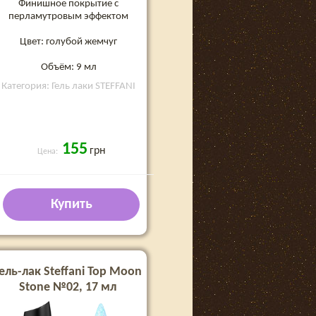
Финишное покрытие с
перламутровым эффектом
Цвет: голубой жемчуг
Объём: 9 мл
Категория: Гель лаки STEFFANI
155
грн
Цена:
Купить
ель-лак Steffani Top Moon
Stone №02, 17 мл