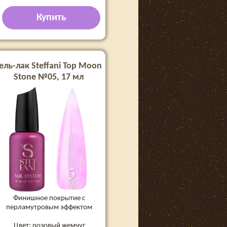
Купить
ель-лак Steffani Top Moon
Stone №05, 17 мл
Финишное покрытие с
перламутровым эффектом
Цвет: розовый жемчуг