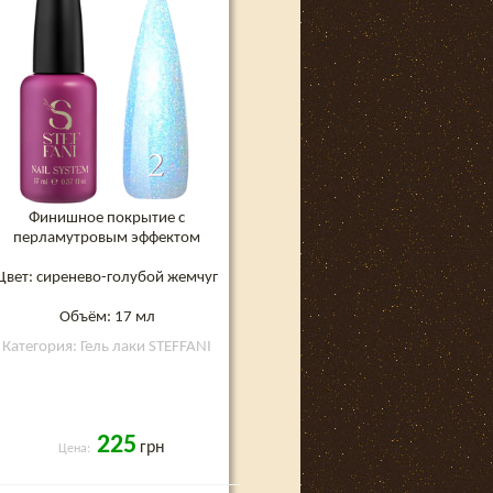
Финишное покрытие с
перламутровым эффектом
Цвет: сиренево-голубой жемчуг
Объём: 17 мл
Категория: Гель лаки STEFFANI
225
грн
Цена: