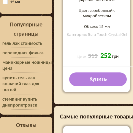
укрепления ногтей
15 мл
Цвет: серебряный с
микроблеском
Популярные
Объем: 15 мл
страницы
Категория: Гели Touch Crystal Gel
гель лак стоимость
переводная фольга
252
315
грн
Цена:
маникюрные ножницы
цена
купить гель лак
Купить
кошачий глаз для
ногтей
стемпинг купить
днепропетровск
Самые популярные товары в
Отзывы