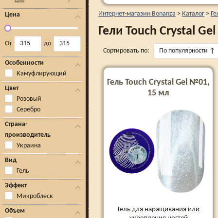
Интернет-магазин Bonanza
>
Каталог
>
Ге
Цена
Гели Touch Crystal Gel
От
до
Сортировать по:
По популярности
↑
Особенности
Камуфлирующий
Гель Touch Crystal Gel №01,
Цвет
15 мл
Розовый
Серебро
Страна-
производитель
Украина
Вид
Гель
Эффект
Микроблеск
Гель для наращивания или
Объем