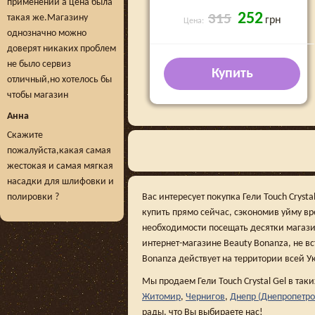
применений а цена была
252
315
такая же.Магазину
грн
Цена:
однозначно можно
доверят никаких проблем
не было сервиз
Купить
отличный,но хотелось бы
чтобы магазин
Анна
Скажите
пожалуйста,какая самая
жестокая и самая мягкая
насадки для шлифовки и
полировки ?
Вас интересует покупка Гели Touch Cryst
купить прямо сейчас, сэкономив уйму в
необходимости посещать десятки магази
интернет-магазине Beauty Bonanza, не вс
Bonanza действует на территории всей У
Мы продаем Гели Touch Crystal Gel в так
Житомир
,
Чернигов
,
Днепр (Днепропетро
рады, что Вы выбираете нас!