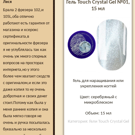
Гель Touch Crystal Gel №01,
Леся
15 мл
Брала 2 фрезера 102,и
105L,оба отлично
работают есть гарантия от
магазина и ксерокс
сертификата,в
оригинальности фрезера
я не углублялась так как
очень уж много спорных
вопросов на просторах
интернета,но у этого
более чем хватает сходств
Гель для наращивания или
с оригиналом,и если это
укрепления ногтей
даже копия то ну очень
добротная и своих денег
Цвет: серебряный с
микроблеском
стоит.Потому как была у
меня ранние копия и она
Объем: 15 мл
была мягко говоря не
Категория: Гели Touch Crystal Gel
очень и ручка посыпалась
буквально за несколько