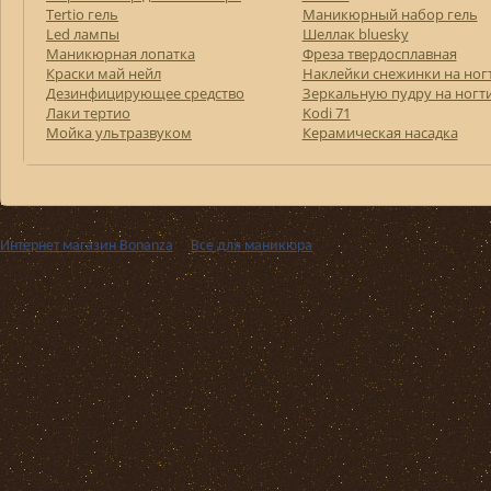
Tertio гель
Маникюрный набор гель
Led лампы
Шеллак bluesky
Маникюрная лопатка
Фреза твердосплавная
Краски май нейл
Наклейки снежинки на ног
Дезинфицирующее средство
Зеркальную пудру на ногт
Лаки тертио
Kodi 71
Мойка ультразвуком
Керамическая насадка
Интернет магазин Bonanza
››
Все для маникюра