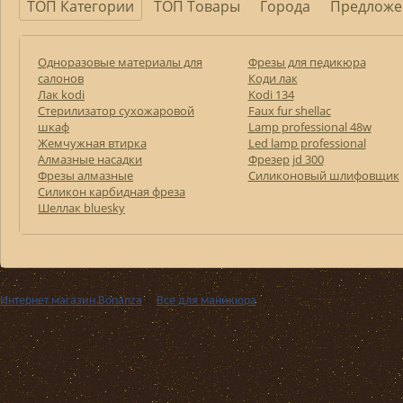
ТОП Категории
ТОП Товары
Города
Предложе
Одноразовые материалы для
Фрезы для педикюра
салонов
Коди лак
Лак kodi
Kodi 134
Стерилизатор сухожаровой
Faux fur shellac
шкаф
Lamp professional 48w
Жемчужная втирка
Led lamp professional
Алмазные насадки
Фрезер jd 300
Фрезы алмазные
Силиконовый шлифовщик
Силикон карбидная фреза
Шеллак bluesky
Интернет магазин Bonanza
››
Все для маникюра