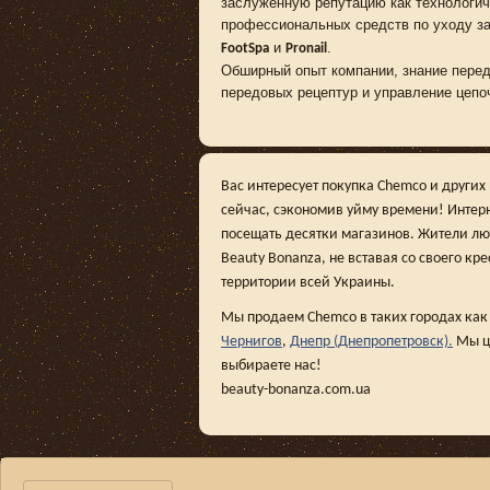
заслуженную репутацию как технологич
профессиональных средств по уходу за
и
.
FootSpa
Pronail
Обширный опыт компании, знание перед
передовых рецептур и управление цепоч
Вас интересует покупка Chemco и других
сейчас, сэкономив уйму времени! Интер
посещать десятки магазинов. Жители люб
Beauty Bonanza, не вставая со своего кр
территории всей Украины.
Мы продаем Chemco в таких городах ка
Чернигов
,
Днепр (Днепропетровск).
Мы це
выбираете нас!
beauty-bonanza.com.ua