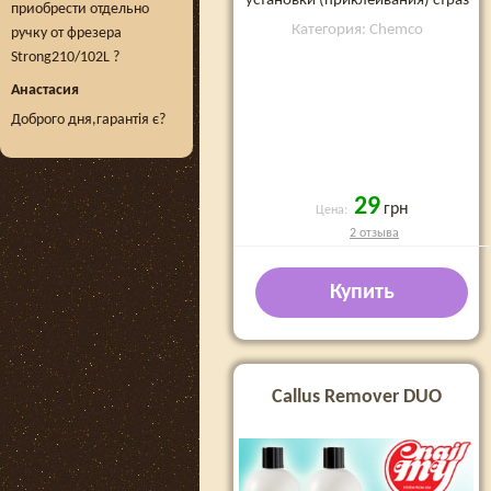
установки (приклеивания) страз
приобрести отдельно
Категория: Chemco
ручку от фрезера
Strong210/102L ?
Анастасия
Доброго дня,гарантія є?
29
грн
Цена:
2 отзыва
Купить
Callus Remover DUO