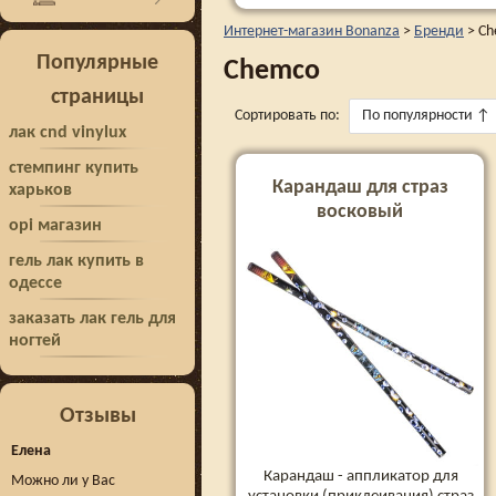
Интернет-магазин Bonanza
>
Бренди
>
Ch
Популярные
Chemco
страницы
Сортировать по:
По популярности
↑
лак cnd vinylux
стемпинг купить
Карандаш для страз
харьков
восковый
opi магазин
гель лак купить в
одессе
заказать лак гель для
ногтей
Отзывы
Елена
Карандаш - аппликатор для
Можно ли у Вас