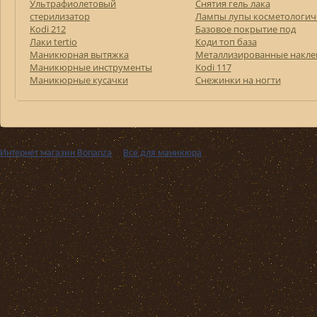
Ультрафиолетовый
Снятия гель лака
стерилизатор
Лампы лупы косметологич
Kodi 212
Базовое покрытие под
Лаки tertio
Коди топ база
Маникюрная вытяжка
Металлизированные накле
Маникюрные инструменты
Kodi 117
Маникюрные кусачки
Снежинки на ногти
Интернет магазин Bonanza
››
Все для маникюра