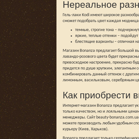
Нереальное разн
Гель-лаки Kodi имеют широкое разнообра
сможет подобрать цвет каждая модница,
темные, строгие тона – подчеркну
яркие, теплые оттенки – подойдут
блестящие варианты – отличная н
Магазин Bonanza предлагает большой вы
лавандо-розового цвета будет прекрасн
превосходное настроение, прекрасно бу
придется по душе хрупким, элегантным 
комбинировать данный оттенок с другим
лимонным, васильковым, серебряным ц
Как приобрести 
Интернет-магазин Bonanza предлагает у
только качеством, но и лояльными цен
менеджеры. Сайт beauty-bonanza.com.ua 
можете производить любым удобным спо
курьеру (Киев, Харьков).
Bonanza предлагает только сертифицир