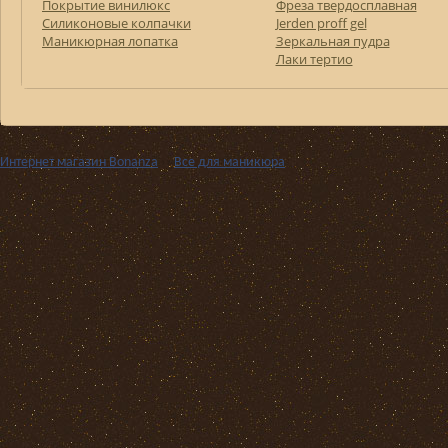
Покрытие винилюкс
Фреза твердосплавная
Силиконовые колпачки
Jerden proff gel
Маникюрная лопатка
Зеркальная пудра
Лаки тертио
Интернет магазин Bonanza
››
Все для маникюра