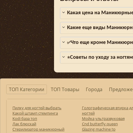
Какая цена на Маникюрные
Какие еще виды Маникюрн
Что еще кроме Маникюрны
✅
Советы по уходу за ногтя
⭐
ТОП Категории
ТОП Товары
Города
Предложе
Пилку для ногтей выбрать
Голографическая втирка д
Какой штамп стемпинга
ногтей
Kodi база топ
Мойка ультразвуковая
Лак блюскай
Cnd butterfly queen
Стерилизатор маникюрный
Glazing machine tp