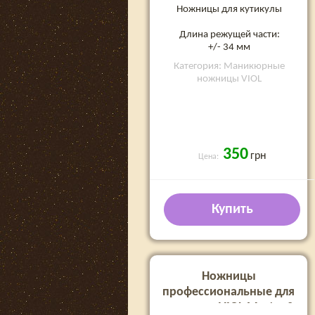
Ножницы для кутикулы
Длина режущей части:
+/- 34 мм
Категория: Маникюрные
ножницы VIOL
350
грн
Цена:
Купить
Ножницы
профессиональные для
кутикулы VIOL Master 2