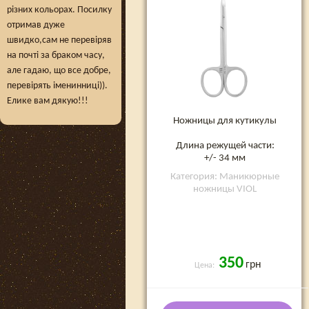
різних кольорах. Посилку
отримав дуже
швидко,сам не перевіряв
на почті за браком часу,
але гадаю, що все добре,
перевірять іменинниці)).
Елике вам дякую!!!
Ножницы для кутикулы
Длина режущей части:
+/- 34 мм
Категория: Маникюрные
ножницы VIOL
350
грн
Цена: