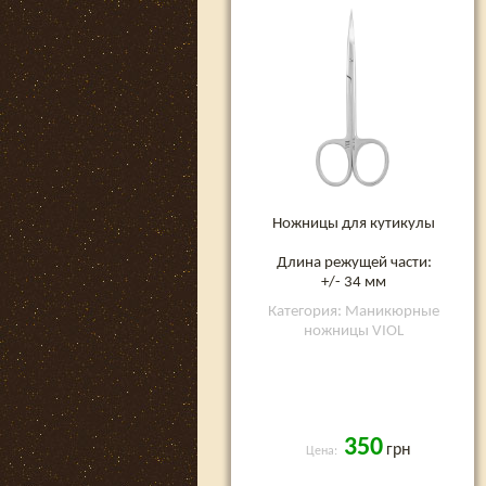
form K
Ножницы для кутикулы
Длина режущей части:
+/- 34 мм
Категория: Маникюрные
ножницы VIOL
350
грн
Цена: