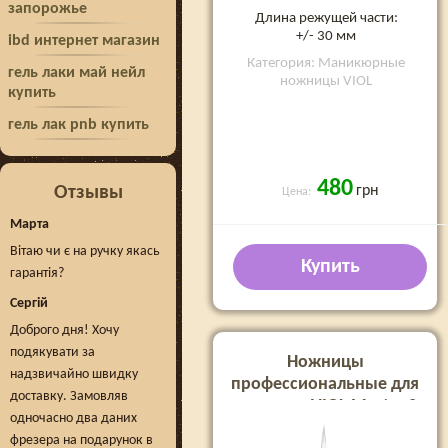
запорожье
Длина режущей части:
+/- 30 мм
ibd интернет магазин
Категория: Маникюрные
гель лаки май нейл
ножницы VIOL
купить
гель лак pnb купить
480
Отзывы
грн
Цена:
Марта
Вітаю чи є на ручку якась
Купить
гарантія?
Сергій
Доброго дня! Хочу
подякувати за
Ножницы
надзвичайно швидку
профессиональные для
доставку. Замовляв
кутикулы VIOL Master 2
одночасно два даних
form K
фрезера на подарунок в