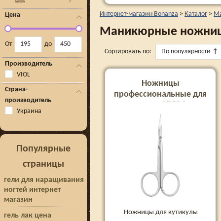
Интернет-магазин Bonanza
>
Каталог
>
М
Цена
Маникюрные ножниц
От
до
Сортировать по:
По популярности
↑
Производитель
VIOL
Ножницы
Страна-
профессиональные для
производитель
кутикулы VIOL Lux
Украина
Популярные
страницы
гели для наращивания
ногтей интернет
магазин
Ножницы для кутикулы
гель лак цена