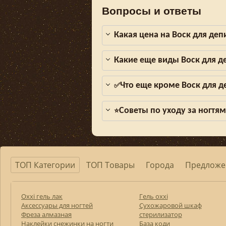
Вопросы и ответы
Какая цена на Воск для деп
Какие еще виды Воск для д
Что еще кроме Воск для д
✅
Советы по уходу за ногтя
⭐
ТОП Категории
ТОП Товары
Города
Предложе
Oxxi гель лак
Гель oxxi
Аксессуары для ногтей
Сухожаровой шкаф
Фреза алмазная
стерилизатор
Наклейки снежинки на ногти
База коди