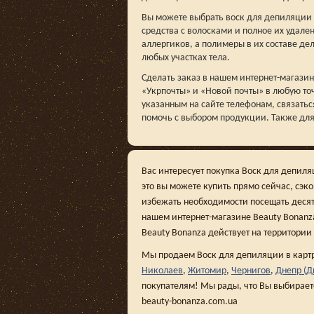
Вы можете выбрать воск для депиляции 
средства с волосками и полное их удал
аллергиков, а полимеры в их составе де
любых участках тела.
Сделать заказ в нашем интернет-магази
«Укрпочты» и «Новой почты» в любую точ
указанным на сайте телефонам, связать
помочь с выбором продукции. Также для 
Вас интересует покупка Воск для депил
это вы можете купить прямо сейчас, сэк
избежать необходимости посещать десят
нашем интернет-магазине Beauty Bonanza,
Beauty Bonanza действует на территории
Мы продаем Воск для депиляции в картр
Николаев
,
Житомир
,
Чернигов
,
Днепр (Д
покупателям! Мы рады, что Вы выбирает
beauty-bonanza.com.ua