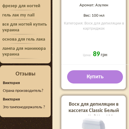
Аромат: Азулен
фрезер для ногтей
гель лак my nail
Вес: 100 мл
Категория: Воск для депиляции в
все для ногтей купить
картриджах
украина
основа для гель лака
лампа для маникюра
89
украина
грн
Цена:
Отзывы
Купить
Виктория
Страна производитель?
Виктория
Воск для депиляции в
Это тампонодержатель ?
кассетах Classic Белый
шоколад ItalWax 100 мл