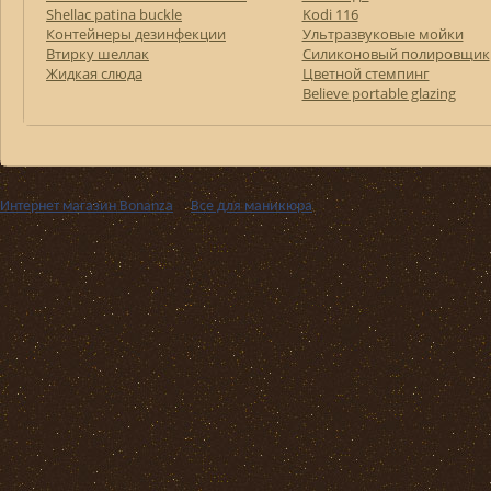
Shellac patina buckle
Kodi 116
Контейнеры дезинфекции
Ультразвуковые мойки
Втирку шеллак
Силиконовый полировщик
Жидкая слюда
Цветной стемпинг
Believe portable glazing
Интернет магазин Bonanza
››
Все для маникюра