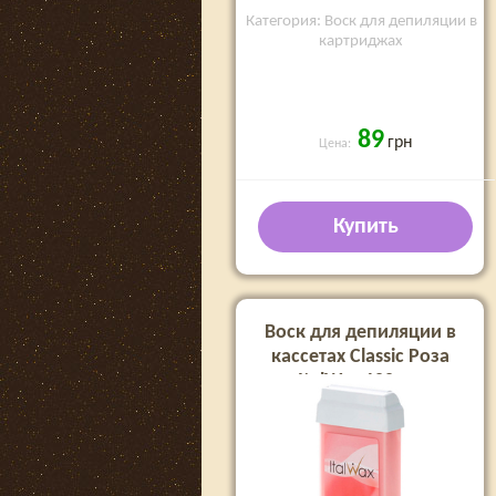
Категория: Воск для депиляции в
картриджах
89
грн
Цена:
Купить
Воск для депиляции в
кассетах Classic Роза
ItalWax 100 мл