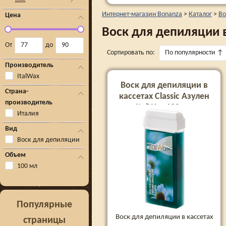
Интернет-магазин Bonanza
>
Каталог
>
Во
Цена
Воск для депиляции 
От
до
Сортировать по:
По популярности
↑
Производитель
ItalWax
Воск для депиляции в
Страна-
кассетах Classic Азулен
производитель
ItalWax 100 мл
Италия
Вид
Воск для депиляции
Объем
100 мл
Популярные
Воск для депиляции в кассетах
страницы