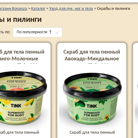
агазин Bonanza
>
Каталог
>
Уход для рук, ног и тела
>
Скрабы и пилинги
ы и пилинги
ть по:
По популярности
↑
б для тела пенный
Скраб для тела пенный
анго-Молочные
Авокадо-Миндальное
теины Tink, 330 г
масло Tink, 330 г
раб для тела пенный
Скраб для тела пенный