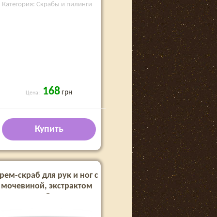
Категория: Скрабы и пилинги
168
грн
Цена:
Купить
рем-скраб для рук и ног с
мочевиной, экстрактом
водорослей и маслом
арганы Shelly 350 г