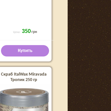
350
грн
Цена:
Купить
Скраб ItalWax Miravada
Тропик 250 гр