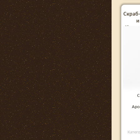
Скраб-
и
Chamom
С
Аро
Катег