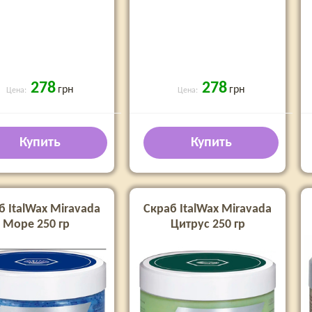
278
278
грн
грн
Цена:
Цена:
Купить
Купить
б ItalWax Miravada
Скраб ItalWax Miravada
Море 250 гр
Цитрус 250 гр