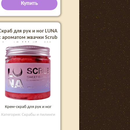
Купить
Скраб для рук и ног LUNA
с ароматом жвачки Scrub
Sweet Bubble Kiss, 200 г
Крем-скраб для рук и ног
Категория: Скрабы и пилинги