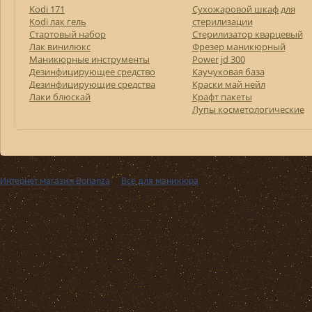
Kodi 171
Сухожаровой шкаф для
Kodi лак гель
стерилизации
Стартовый набор
Стерилизатор кварцевый
Лак винилюкс
Фрезер маникюрный
Маникюрные инструменты
Power jd 300
Дезинфицирующее средство
Каучуковая база
Дезинфицирующие средства
Краски май нейл
Лаки блюскай
Крафт пакеты
Лупы косметологические
Интернет магазин Bonanza
››
Все для маникюра