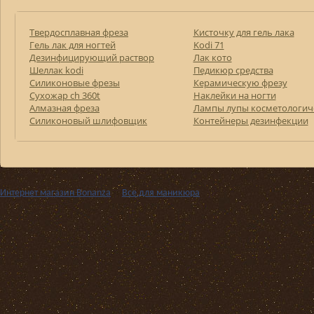
Твердосплавная фреза
Кисточку для гель лака
Гель лак для ногтей
Kodi 71
Дезинфицирующий раствор
Лак кото
Шеллак kodi
Педикюр средства
Силиконовые фрезы
Керамическую фрезу
Сухожар ch 360t
Наклейки на ногти
Алмазная фреза
Лампы лупы косметологич
Силиконовый шлифовщик
Контейнеры дезинфекции
Интернет магазин Bonanza
››
Все для маникюра