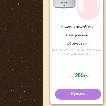
Моделирующий гель
Цвет: розовый
Объём: 15 мл
Категория: Гели SAGA professional
Builder Pastel Color
280
грн
Цена:
Купить