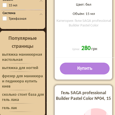
Цвет: бел
15 мл
Система
Объём: 15 мл
Трехфазная
Категория: Гели SAGA professional
Builder Pastel Color
Популярные
страницы
280
грн
Цена:
вытяжка маникюрная
настольная
вытяжка для ногтей
Купить
фрезер для маникюра
и педикюра купить
киев
Гель SAGA professional
сколько стоит база для
Builder Pastel Color №04, 15
гель лака
мл
гель лак