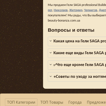
Мы продаем Гели SAGA professional Builde
рог
,
Николаев
,
Житомир
,
Чернигов
,
Днеп
покупателям! Мы рады, что Вы выбирает
beauty-bonanza.com.ua
Вопросы и ответы
Какая цена на Гели SAGA prof
Какие еще виды Гели SAGA pr
Что еще кроме Гели SAGA pr
✅
Советы по уходу за ногтя
⭐
ТОП Категории
ТОП Товары
Города
Предложе