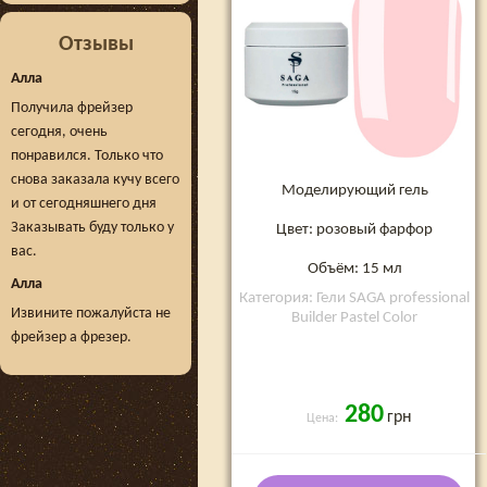
Отзывы
Алла
Получила фрейзер
сегодня, очень
понравился. Только что
снова заказала кучу всего
Моделирующий гель
и от сегодняшнего дня
Заказывать буду только у
Цвет: розовый фарфор
вас.
Объём: 15 мл
Алла
Категория: Гели SAGA professional
Извините пожалуйста не
Builder Pastel Color
фрейзер а фрезер.
280
грн
Цена: