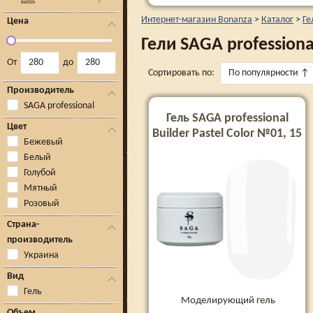
Интернет-магазин Bonanza
>
Каталог
>
Ге
Цена
Гели SAGA professional
От
до
Сортировать по:
По популярности
↑
Производитель
SAGA professional
Гель SAGA professional
Цвет
Builder Pastel Color №01, 15
Бежевый
мл
Белый
Голубой
Мятный
Розовый
Страна-
производитель
Украина
Вид
Гель
Моделирующий гель
Объем