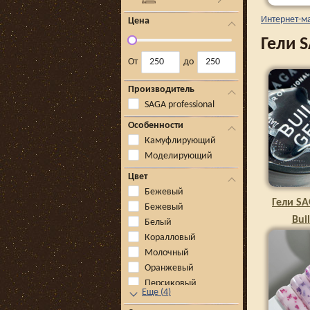
Интернет-м
Цена
Гели S
От
до
Производитель
SAGA professional
Особенности
Камуфлирующий
Моделирующий
Цвет
Бежевый
Гели SA
Бежевый
Buil
Белый
Коралловый
Молочный
Оранжевый
Персиковый
Еще
(
4
)