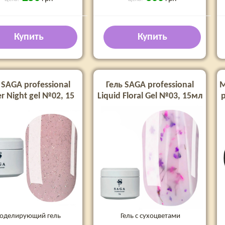
Купить
Купить
 SAGA professional
Гель SAGA professional
М
er Night gel №02, 15
Liquid Floral Gel №03, 15мл
p
мл
оделирующий гель
Гель с сухоцветами