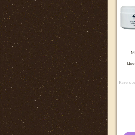
М
Цве
Категори