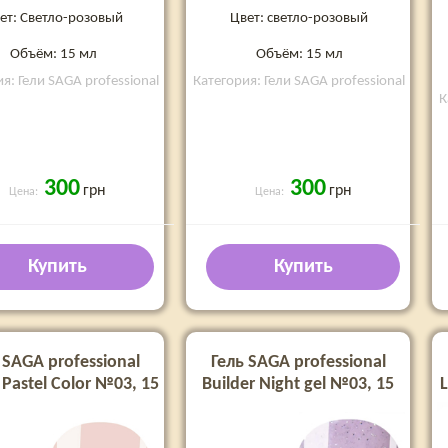
ет: Светло-розовый
Цвет: светло-розовый
Объём: 15 мл
Объём: 15 мл
я: Гели SAGA professional
Категория: Гели SAGA professional
К
300
300
грн
грн
Цена:
Цена:
Купить
Купить
 SAGA professional
Гель SAGA professional
 Pastel Color №03, 15
Builder Night gel №03, 15
L
мл
мл