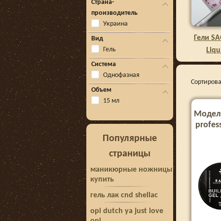
Страна-
производитель
Украина
Гели SA
Вид
Гель
Liqu
Система
Однофазная
Сортирова
Объем
15 мл
Модел
profess
Популярные
страницы
маникюрные ножницы
купить
гель лак cnd shellac
opi dutch ya just love