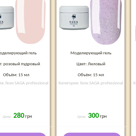
оделирующий гель
Моделирующий гель
т: розовый пудровый
Цвет: Лиловый
Объём: 15 мл
Объём: 15 мл
я: Гели SAGA professional
Категория: Гели SAGA professional
К
280
300
грн
грн
Цена:
Цена: