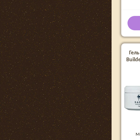
Гель
Build
М