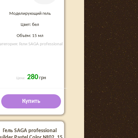
Моделирующий гель
Цвет: бел
Объём: 15 мл
атегория: Гели SAGA professional
280
грн
Цена:
Купить
Гель SAGA professional
uilder Pastel Color №02, 15