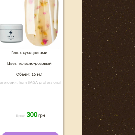
Гель с сухоцветами
Цвет: телесно-розовый
Объём: 15 мл
атегория: Гели SAGA professional
300
грн
Цена: