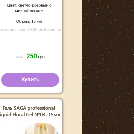
Цвет: светло-розовый с
микроблеском
Объём: 15 мл
атегория: Гели SAGA professional
250
грн
Цена:
Купить
Гель SAGA professional
iquid Floral Gel №04, 15мл