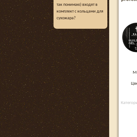
так понимаю) входят в
комплект с кольцами для
сухожара?
М
Цв
Категори