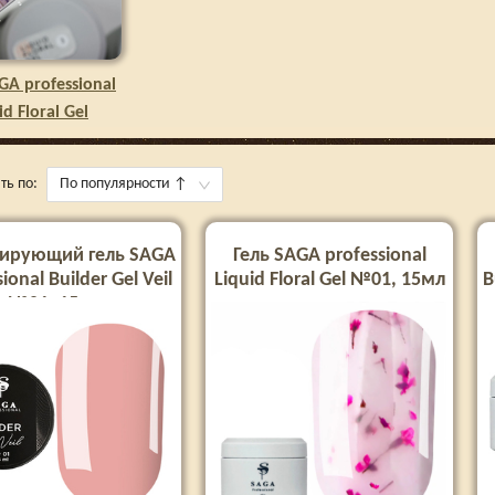
GA professional
id Floral Gel
ть по:
По популярности
↑
ирующий гель SAGA
Гель SAGA professional
ional Builder Gel Veil
Liquid Floral Gel №01, 15мл
B
№01, 15 мл