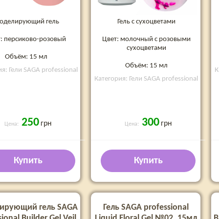
оделирующий гель
Гель с сухоцветами
: персиково-розовый
Цвет: молочный с розовыми
сухоцветами
Объём: 15 мл
Объём: 15 мл
я: Гели SAGA professional
К
Категория: Гели SAGA professional
250
300
грн
грн
Цена:
Цена:
Купить
Купить
ирующий гель SAGA
Гель SAGA professional
ional Builder Gel Veil
Liquid Floral Gel №02, 15мл
B