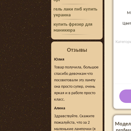
opi
гель лаки пнб купить
М
украина
Цвет
купить фрезер для
маникюра
Категори
Отзывы
Юлия
Товар получила, большое
спасибо девочкам что
посоветовали эту лампу
она просто супер, очень
яркая и в работе просто
класс.
Алина
Здравствуйте. Скажите
пожалуйста, что за 2
Модел
маленькие лампочки (я
profess