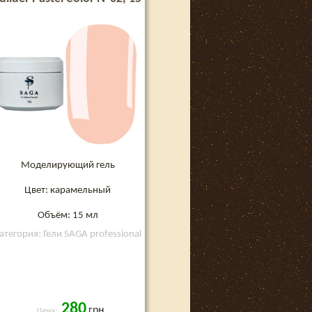
мл
Моделирующий гель
Цвет: карамельный
Объём: 15 мл
атегория: Гели SAGA professional
280
грн
Цена: