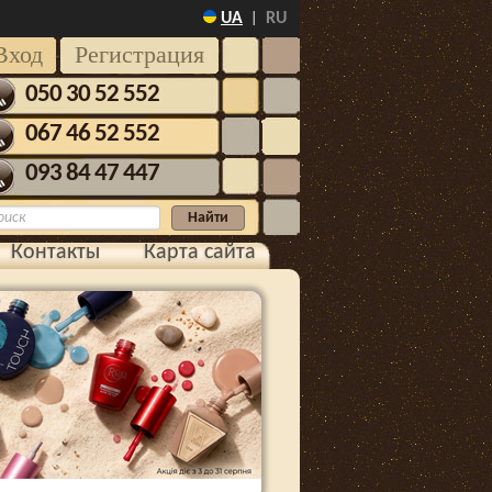
UA
RU
|
Вход
Регистрация
050 30 52 552
067 46 52 552
093 84 47 447
Контакты
Карта сайта