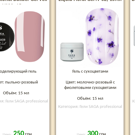
№02, 15 мл
оделирующий гель
Гель с сухоцветами
ет: пыльно-розовый
Цвет: молочно-розовый с
фиолетовыми сухоцветами
Объём: 15 мл
Объём: 15 мл
я: Гели SAGA professional
К
Категория: Гели SAGA professional
250
300
грн
грн
Цена:
Цена: