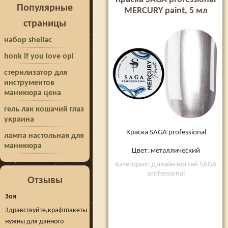
Популярные
MERCURY paint, 5 мл
страницы
набор shellac
honk if you love opi
стерилизатор для
инструментов
маникюра цена
гель лак кошачий глаз
украина
Краска SAGA professional
лампа настольная для
маникюра
Цвет: металлический
Категория: Дизайн ногтей SAGA
professional
Отзывы
Зоя
Здравствуйте,крафтпакеты
нужны для данного