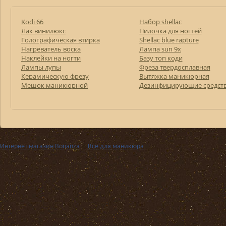
Kodi 66
Набор shellac
Лак винилюкс
Пилочка для ногтей
Голографическая втирка
Shellac blue rapture
Нагреватель воска
Лампа sun 9x
Наклейки на ногти
Базу топ коди
Лампы лупы
Фреза твердосплавная
Керамическую фрезу
Вытяжка маникюрная
Мешок маникюрной
Дезинфицирующие средст
Интернет магазин Bonanza
››
Все для маникюра