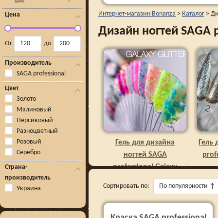
Интернет-магазин Bonanza
>
Каталог
>
Ди
Цена
Дизайн ногтей SAGA p
От
до
Производитель
SAGA professional
Цвет
Золото
Малиновый
Персиковый
Разноцветный
Розовый
Гель для дизайна
Гель 
Серебро
ногтей SAGA
prof
professional Galaxy
Страна-
производитель
glitter
Сортировать по:
По популярности
↑
Украина
Краска SAGA professional