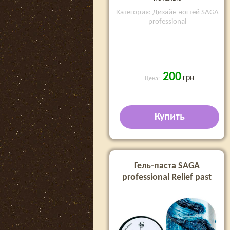
Категория: Дизайн ногтей SAGA
professional
200
грн
Цена:
Купить
Гель-паста SAGA
professional Relief past
№04, 5 мл