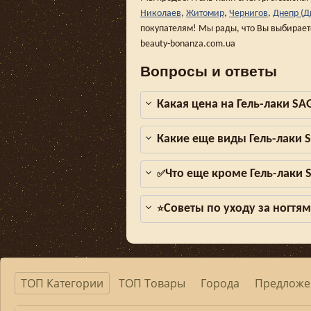
Николаев
,
Житомир
,
Чернигов
,
Днепр (Д
покупателям! Мы рады, что Вы выбирает
beauty-bonanza.com.ua
Вопросы и ответы
Какая цена на Гель-лаки SAG
Какие еще виды Гель-лаки S
Что еще кроме Гель-лаки S
✅
Советы по уходу за ногтя
⭐
ТОП Категории
ТОП Товары
Города
Предложе