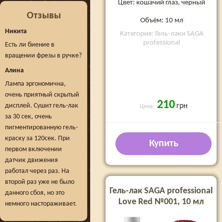
Цвет: кошачий глаз, черный
Отзывы
Объём: 10 мл
Никита
Категория: Гель-лаки SAGA
professional
Есть ли биение в
вращении фрезы в ручке?
Алина
Лампа эргономична,
очень приятный скрытый
210
дисплей. Сушит гель-лак
грн
Цена:
за 30 сек, очень
пигментированную гель-
краску за 120сек. При
Купить
первом включении
датчик движения
работал через раз. На
второй раз уже не было
Гель-лак SAGA professional
данного сбоя, но это
Love Red №001, 10 мл
немного настораживает.