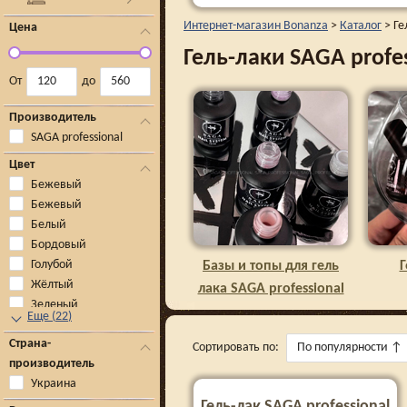
Интернет-магазин Bonanza
>
Каталог
>
Ге
Цена
Гель-лаки SAGA profes
От
до
Производитель
SAGA professional
Цвет
Бежевый
Бежевый
Белый
Бордовый
Голубой
Базы и топы для гель
Г
Жёлтый
лака SAGA professional
Зеленый
Еще
(
22
)
Страна-
Сортировать по:
По популярности
↑
производитель
Украина
Гель-лак SAGA professional