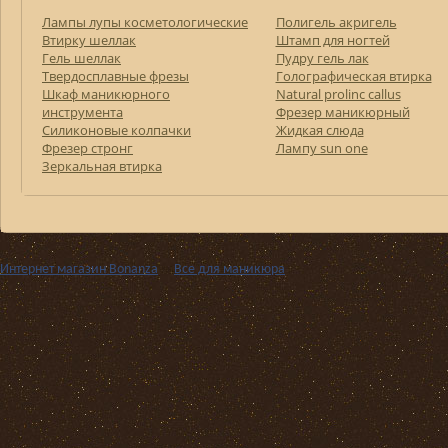
Лампы лупы косметологические
Полигель акригель
Втирку шеллак
Штамп для ногтей
Гель шеллак
Пудру гель лак
Твердосплавные фрезы
Голографическая втирка
Шкаф маникюрного
Natural prolinc callus
инструмента
Фрезер маникюрный
Силиконовые колпачки
Жидкая слюда
Фрезер стронг
Лампу sun one
Зеркальная втирка
Интернет магазин Bonanza
››
Все для маникюра