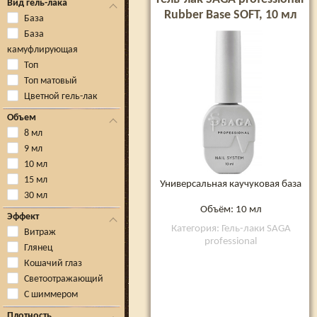
Вид гель-лака
Rubber Base SOFT, 10 мл
База
База
камуфлирующая
Топ
Топ матовый
Цветной гель-лак
Объем
8 мл
9 мл
10 мл
15 мл
Универсальная каучуковая база
30 мл
Объём: 10 мл
Эффект
Категория: Гель-лаки SAGA
Витраж
professional
Глянец
Кошачий глаз
Светоотражающий
С шиммером
Плотность