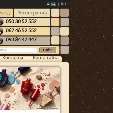
UA
RU
|
Вход
Регистрация
050 30 52 552
067 46 52 552
093 84 47 447
Контакты
Карта сайта