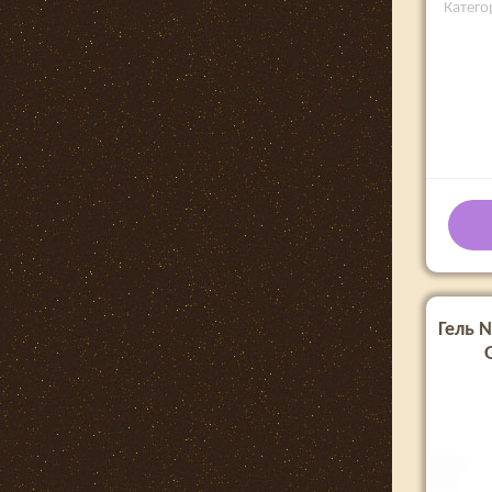
Категор
Гель N