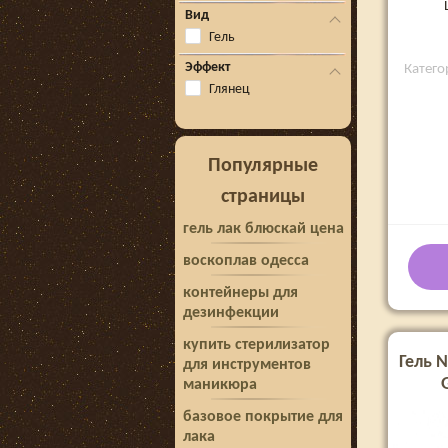
Вид
Гель
Эффект
Категор
Глянец
Популярные
страницы
гель лак блюскай цена
воскоплав одесса
контейнеры для
дезинфекции
купить стерилизатор
Гель N
для инструментов
маникюра
базовое покрытие для
лака