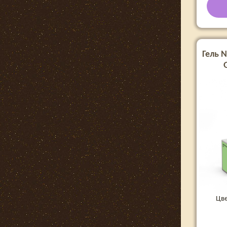
Гель N
Цве