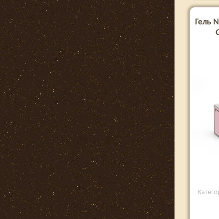
Гель N
Категор