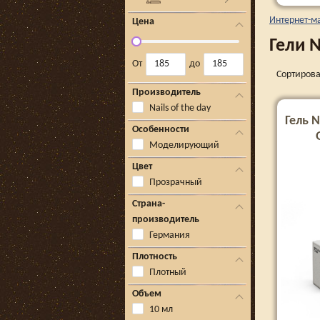
Интернет-м
Цена
Гели N
От
до
Сортирова
Производитель
Nails of the day
Гель N
Особенности
Моделирующий
Цвет
Прозрачный
Страна-
производитель
Германия
Плотность
Плотный
Объем
10 мл