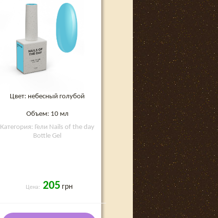
Цвет: небесный голубой
Объем: 10 мл
Категория: Гели Nails of the day
Bottle Gel
205
грн
Цена: