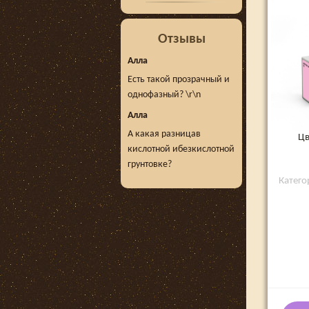
Отзывы
Алла
Есть такой прозрачный и
однофазный? \r\n
Алла
А какая разницав
Цв
кислотной ибезкислотной
грунтовке?
Категор