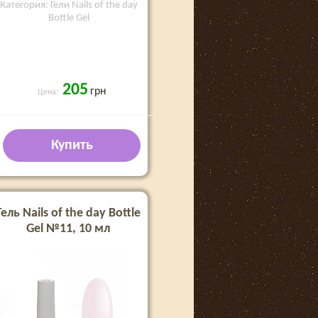
Категория: Гели Nails of the day
Bottle Gel
205
грн
Цена:
Купить
Гель Nails of the day Bottle
Gel №11, 10 мл