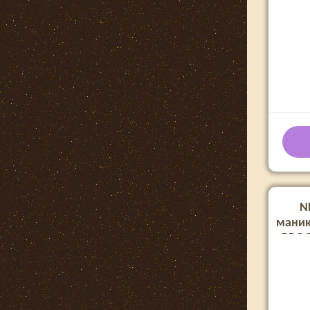
N
маник
PRO 
м