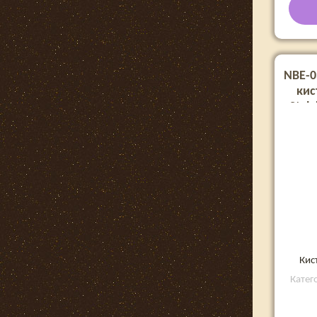
NBE-0
кис
Stal
геля 
Кис
Катег