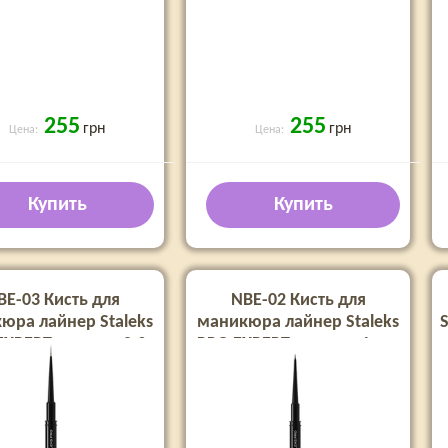
255
255
грн
грн
Цена:
Цена:
Купить
Купить
BE-03 Кисть для
NBE-02 Кисть для
юра лайнер Staleks
маникюра лайнер Staleks
S
EXPERT ширина 0,9
PRO EXPERT ширина 1 мм
м длина 10 мм
длина 5 мм