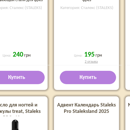
веющей стали для фрез
фрез
ория: Сталекс (STALEKS)
Категория: Сталекс (STALEKS)
240
195
грн
грн
Цена:
Цена:
2 отзыва
Купить
Купить
сло для ногтей и
Адвент Календарь Staleks
кулы treat, Staleks
Pro Staleksland 2025
PRO, 10 мл