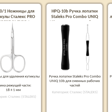
50/1 Ножницы для
HPQ-10b Ручка лопатки
кулы Сталекс PRO
Staleks Pro Combo UNIQ
л
XPERT 50 TYPE 1
10b для сменных рабочих
частей
 для удаления кутикулы
Ручка лопатки Staleks Pro Combo
Р
UNIQ 10b для сменных рабочих
ина режущей части:
частей
18 ± 1 мм
Категория: Сталекс (STALEKS)
ория: Сталекс (STALEKS)