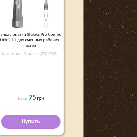
Ручка лопатки Staleks Pro Combo
UNIQ 10 для сменных рабочих
частей
Категория: Сталекс (STALEKS)
75
грн
Цена:
Купить