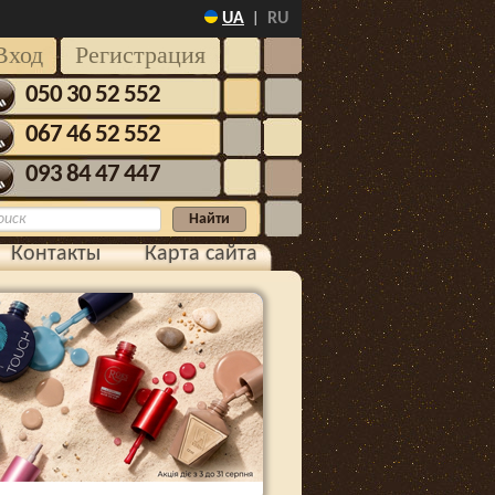
UA
RU
|
Вход
Регистрация
050 30 52 552
067 46 52 552
093 84 47 447
Контакты
Карта сайта