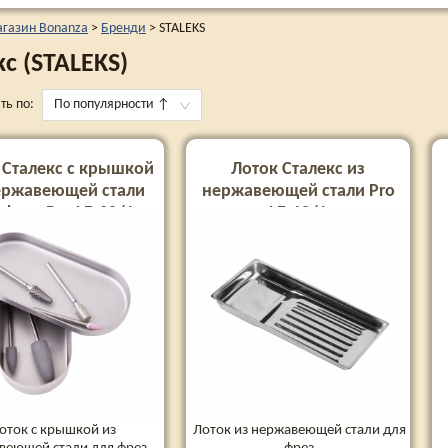
агазин Bonanza
>
Бренди
>
STALEKS
с (STALEKS)
ть по:
По популярности
↑
 Сталекс с крышкой
Лоток Сталекс из
ержавеющей стали
нержавеющей стали Pro
 фрез Pro LE-20/1
LE-10/1
оток с крышкой из
Лоток из нержавеющей стали для