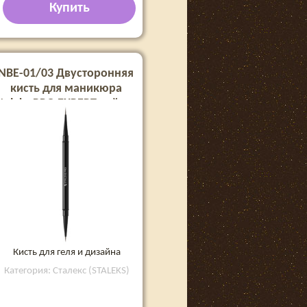
Купить
NBE-01/03 Двусторонняя
кисть для маникюра
taleks PRO EXPERT лайнер
7 мм и 10 мм
Кисть для геля и дизайна
Категория: Сталекс (STALEKS)