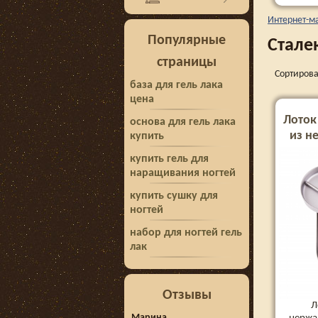
Интернет-м
Популярные
Сталек
страницы
Сортирова
база для гель лака
цена
Лоток
основа для гель лака
из н
купить
для
купить гель для
наращивания ногтей
купить сушку для
ногтей
набор для ногтей гель
лак
Отзывы
Л
Марина