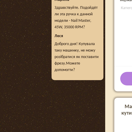
нержа
Здравствуйте. Подойдёт
Катег
ли эта ручка к данной
модели - Nail Master,
45W, 35000 RPM?
Леся
Доброго дня! Купувала
таку машинку, не можу
розібратися як поставити
фрезу.Можете
допомогти?
Ма
кути