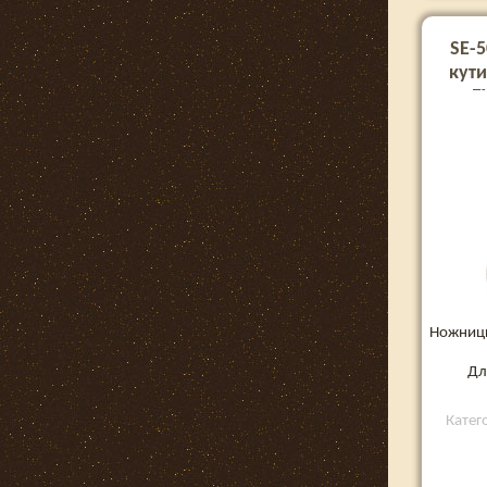
SE-
кути
E
Ножницы
Дл
Катег