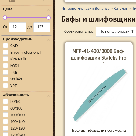
Интернет-магазин Bonanza
>
Каталог
>
Пи
Цена
Бафы и шлифовщики
От
до
Сортировать по:
По популярности
↑
Производитель
CND
NFP-41-400/3000 Баф-
Enjoy Professional
шлифовщик Staleks Pro
Kira Nails
Expert 41 400/3000 грит,
KODI
полумесяц
PNB
Staleks
YRE
Абразивность
80/80
80/100
100/100
100/180
120/120
Баф-шлифовщик полумесяц
120/240