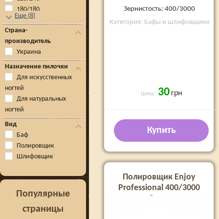
Зернистость: 400/3000
180/180
Еще
(
8
)
Категория: Бафы и шлифовщики
Страна-
производитель
Украина
Назначение пилочки
Для искусственных
ногтей
30
грн
Цена:
Для натуральных
ногтей
Вид
Купить
Баф
Полировщик
Шлифовщик
Полировщик Enjoy
Professional 400/3000
Популярные
Green
страницы