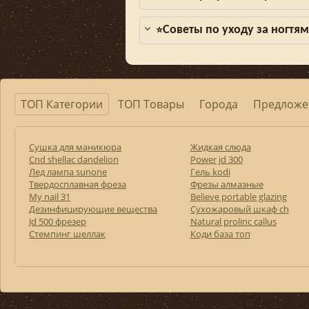
Советы по уходу за ногтя
⭐
ТОП Категории
ТОП Товары
Города
Предложе
Сушка для маникюра
Жидкая слюда
Cnd shellac dandelion
Power jd 300
Лед лампа sunone
Гель kodi
Твердосплавная фреза
Фрезы алмазные
My nail 31
Believe portable glazing
Дезинфицирующие вещества
Сухожаровый шкаф ch
Jd 500 фрезер
Natural prolinc callus
Стемпинг шеллак
Коди база топ