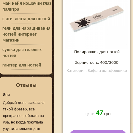
май нейл кошачий глаз
палитра
скотч лента для ногтей
гели для наращивания
ногтей интернет
магазин
сушка для гелевых
Полировщик для ногтей
ногтей
Зернистость: 400/3000
глиттер для ногтей
Категория: Бафы и шлифовщики
Отзывы
Яна
Добрый день, заказала
такой фрезер, все
47
грн
Цена:
прекрасно, работает на
ура, но когда покупала
упустила момент ,что