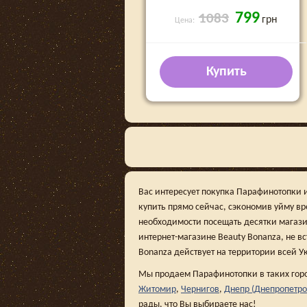
799
1083
грн
Цена:
Купить
Вас интересует покупка Парафинотопки 
купить прямо сейчас, сэкономив уйму в
необходимости посещать десятки магази
интернет-магазине Beauty Bonanza, не вс
Bonanza действует на территории всей У
Мы продаем Парафинотопки в таких гор
Житомир
,
Чернигов
,
Днепр (Днепропетро
рады, что Вы выбираете нас!