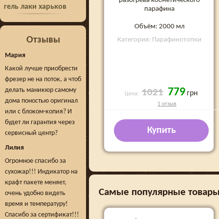
разогрева косметического
гель лаки харьков
парафина
Объём: 2000 мл
Отзывы
Категория: Парафинотопки
Мария
Какой лучше приобрести
фрезер не на поток, а чтоб
делать маникюр самому
779
1021
грн
Цена:
дома поностью оригинал
1 отзыв
или с блоком-копия? И
будет ли гарантия через
Купить
сервисный центр?
Лилия
Огромное спасибо за
сухожар!!! Индикатор на
крафт пакете меняет,
Самые популярные товары 
очень удобно видеть
время и температуру!
Спасибо за сертификат!!!