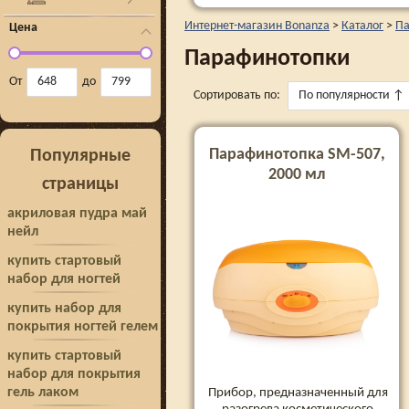
Интернет-магазин Bonanza
>
Каталог
>
Па
Цена
Парафинотопки
От
до
Сортировать по:
По популярности
↑
Парафинотопка SM-507,
Популярные
2000 мл
страницы
акриловая пудра май
нейл
купить стартовый
набор для ногтей
купить набор для
покрытия ногтей гелем
купить стартовый
набор для покрытия
гель лаком
Прибор, предназначенный для