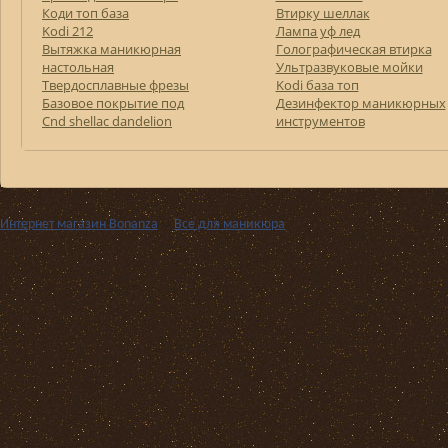
Коди топ база
Втирку шеллак
Kodi 212
Лампа уф лед
Вытяжка маникюрная
Голографическая втирка
настольная
Ультразвуковые мойки
Твердосплавные фрезы
Kodi база топ
Базовое покрытие под
Дезинфектор маникюрных
Cnd shellac dandelion
инструментов
Интернет магазин Bonanza
››
Все для маникюра