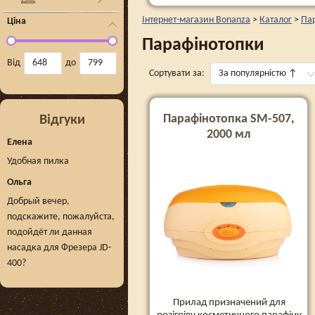
Інтернет-магазин Bonanza
>
Каталог
>
Пар
Ціна
Парафінотопки
Від
до
Сортувати за:
За популярністю
↑
Парафінотопка SM-507,
Відгуки
2000 мл
Елена
Удобная пилка
Ольга
Добрый вечер,
подскажите, пожалуйста,
подойдёт ли данная
насадка для Фрезера JD-
400?
Прилад призначений для