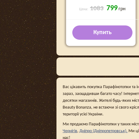
799
1083
грн
Цена:
Купить
Вас цікавить покупка Парафінотопки та ін
зараз, заощадивши багато часу! Інтерне
десятки магазинів. Жителі будь-яких міс
Beauty Bonanza, не встаючи зі свого кріс
території усієї України.
Ми продаємо Парафінотопки у таких міст
Чернігів
,
Дніпро (Дніпропетровськ).
Ми ці
нас!