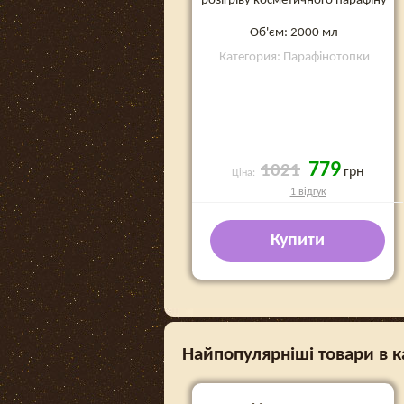
розігріву косметичного парафіну
Об'єм: 2000 мл
Категория: Парафінотопки
779
1021
грн
Ціна:
1 відгук
Купити
Найпопулярніші товари в к