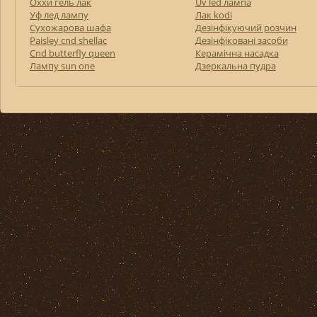
Оххи гель лак
Uv led лампа
Уф лед лампу
Лак kodi
Сухожарова шафа
Дезінфікуючий розчин
Paisley cnd shellac
Дезінфіковані засоби
Cnd butterfly queen
Керамічна насадка
Лампу sun one
Дзеркальна пудра