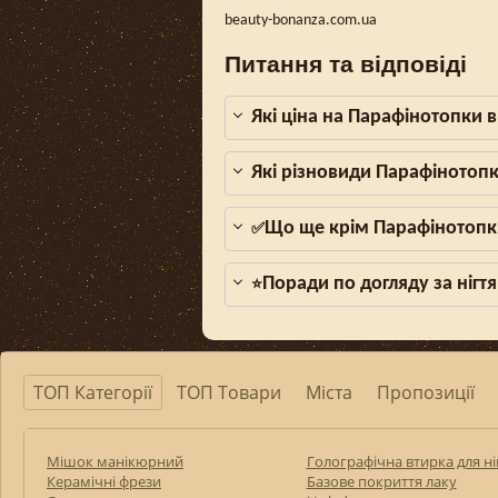
beauty-bonanza.com.ua
Питання та відповіді
Які ціна на Парафінотопки 
Які різновиди Парафінотопк
Що ще крім Парафінотопки
✅
Поради по догляду за нігтя
⭐
ТОП Категорії
ТОП Товари
Міста
Пропозиції
Мішок манікюрний
Голографічна втирка для ні
Керамічні фрези
Базове покриття лаку