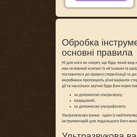
Обробка інструме
основні правила
Ні для кого не секрет, що будь-який ви
має основний контакт із нігтьовим та шк
поставитися до правил стерилізації та дез
виробники пропонують різні варіанти сте
дії та наскільки зручно буде Вам користув
за допомогою ультразвуку;
кварцовий;
за допомогою ультрафіолету.
Ультразвукова ванна - один із найпопуля
інструментарій для подальшого його викор
Ультразвукова ва