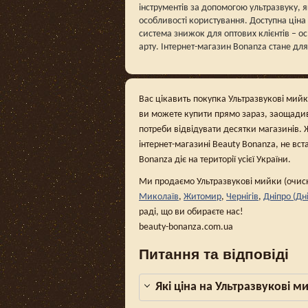
інструментів за допомогою ультразвуку, я
особливості користування. Доступна ціна 
система знижок для оптових клієнтів – о
арту. Інтернет-магазин Bonanza стане дл
Вас цікавить покупка Ультразвукові мийки 
ви можете купити прямо зараз, заощадив
потреби відвідувати десятки магазинів. 
інтернет-магазині Beauty Bonanza, не вст
Bonanza діє на території усієї України.
Ми продаємо Ультразвукові мийки (очисни
Миколаїв
,
Житомир
,
Чернігів
,
Дніпро (Дн
раді, що ви обираєте нас!
beauty-bonanza.com.ua
Питання та відповіді
Які ціна на Ультразвукові м