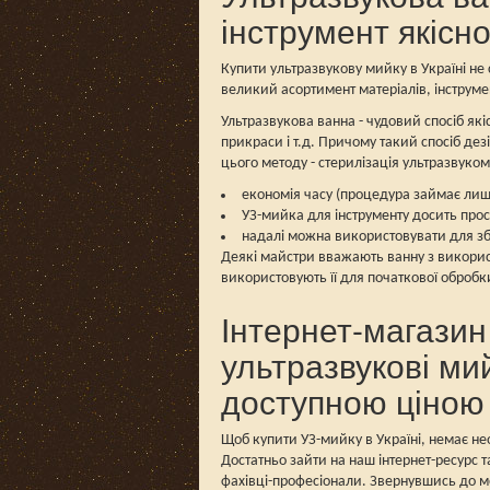
інструмент якісн
Купити ультразвукову мийку в Україні не
великий асортимент матеріалів, інструме
Ультразвукова ванна - чудовий спосіб які
прикраси і т.д. Причому такий спосіб дез
цього методу - стерилізація ультразвуком,
економія часу (процедура займає лиш
УЗ-мийка для інструменту досить прос
надалі можна використовувати для зб
Деякі майстри вважають ванну з використ
використовують її для початкової обробк
Інтернет-магазин 
ультразвукові ми
доступною ціною
Щоб купити УЗ-мийку в Україні, немає нео
Достатньо зайти на наш інтернет-ресурс 
фахівці-професіонали. Звернувшись до м