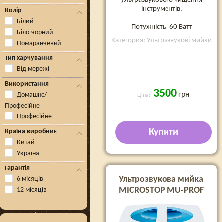
ультразвукового чищення
інструментів.
Колір
Білий
Потужність: 60 Ватт
Біло-чорний
Категория: Ультразвукові мийки
Помаранчевий
Тип харчування
Від мережі
Використання
3500
грн
Домашнє/
Ціна:
Професійне
Професійне
Купити
Країна виробник
Китай
Україна
Гарантія
Ультрозвукова мийка
6 місяців
MICROSTOP MU-PROF
12 місяців