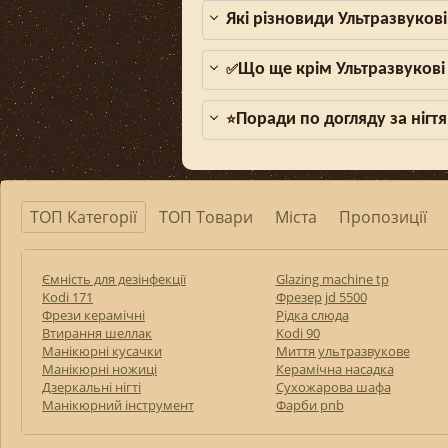
Які різновиди Ультразвуков
Що ще крім Ультразвукові
✅
Поради по догляду за нігтя
⭐
ТОП Категорії
ТОП Товари
Міста
Пропозиції
Ємність для дезінфекції
Glazing machine tp
Kodi 171
Фрезер jd 5500
Фрези керамічні
Рідка слюда
Втирання шеллак
Kodi 90
Манікюрні кусачки
Миття ультразвукове
Манікюрні ножиці
Керамічна насадка
Дзеркальні нігті
Сухожарова шафа
Манікюрний інструмент
Фарби pnb