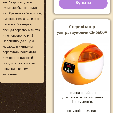
же. Ах да и в одном
Купити
пузырьке был не долит
топ. Сравнивая базу и топ,
емкость 14ml а налито по
разному. Менеджер
Стерилізатор
обещал перезвонить, так
ультразвуковий CE-5600A
и не перезвонили!!!
Неприятно, да еще и
масло для кутикулы
перепутали положили
другое. Неприятный
осадок остался после
покупки в вашем
магазине
Призначений для
ультразвукового чищення
інструментів.
Потужність: 50 Ватт