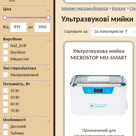
Інтернет-магазин Bonanza
>
Каталог
>
Сте
Ціна
Ультразвукові мийки
Від
до
Сортувати за:
За популярністю
↑
Виробник
Nail_Drill
Ультрозвукова мийка
Sterilizer
MICROSTOP MU-SMART
Мікростоп
Тип стерилізатора
Ультразвуковий
Потужність, Вт
35 Вт
50 Вт
60 Вт
70 Вт
Особливості
Дисплей
Призначений для
Таймер