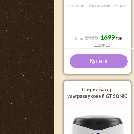
Категория: Ультразвукові мийки
1699
1900
грн
Ціна:
11 відгуків
Купити
Стерилізатор
ультразвуковий GT SONIC
(GT-F1)