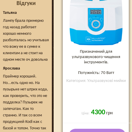
Відгуки
Татьяна
Лампу брала примерно
год назад работает
хорошо немного
разболталась но учитывая
что вожу ее в сумке к
Призначений для
клиентам а не стоит на
ультразвукового чищення
одном месте оч довольна
інструментів.
Ярослава
Потужність: 70 Ватт
Праймер хороший.
Категория: Ультразвукові мийки
Но...есть одно но. На
пузырьке нет штрих кода,
как проверить, что это не
подделка? Пузырек не
запечатан. Как то
4300
грн
Ціна:
странно. И так со всем
продукцией Kodi как с
базой и топом. Точно так