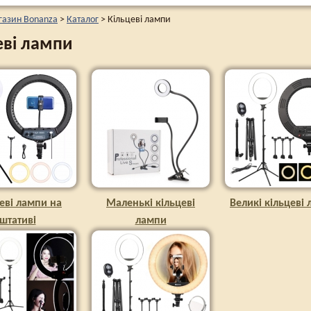
газин Bonanza
>
Каталог
>
Кільцеві лампи
еві лампи
еві лампи на
Маленькі кільцеві
Великі кільцеві
штативі
лампи