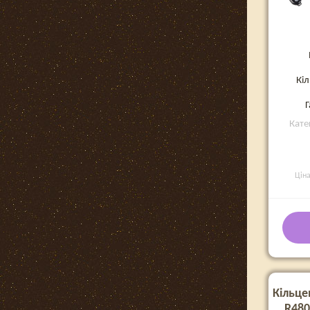
Кіл
Г
Кате
Цін
Кільце
R480