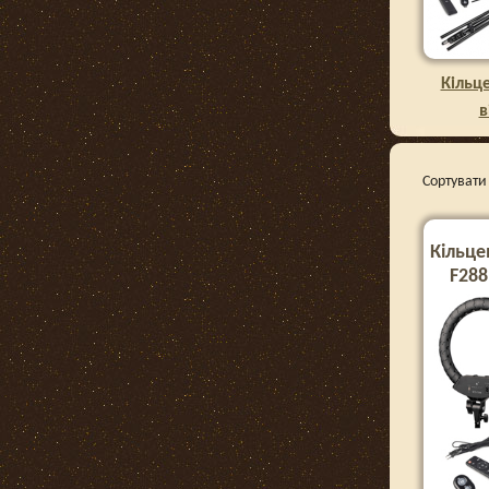
Кільц
в
Сортувати 
Кільце
F288