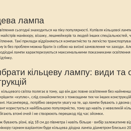
цева лампа
вітлення сьогодні знаходиться на піку популярності. Купівля кільцевої ламп
 майстрів манікюру, візажу, лешмейкерів та людей інших спеціальностей, ч
вітлення. Такі прилади відрізняються компактністю та легкістю транспортув
у їх без проблем можна брати із собою на виїзні замовлення чи заходи. Ал
ітлодіодні лампи характеризуються максимальними показниками освітлення
ідтінку.
ибрати кільцеву лампу: види та 
трукцій
 кільцевого світла полягає в тому, що він дає повне освітлення без найменши
ирішити «куплю», слід ознайомитися з тонкощами тих чи інших конструкці
ант. Насамперед, потрібно звернути увагу на те, що лампи бувають з двома р
ант користується найбільшою популярністю, тому що навіть у невеликій кі
обігають втомі очей і не створюють перешкод під час зйомки.
ж бувають різні, від 18 см до півметра і навіть більше - вибір залежатиме 
ікюру гарним варіантом буде кільцева діодна лампа діаметром близько 20