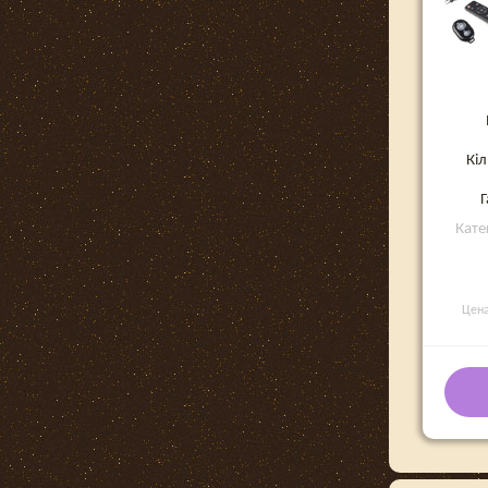
Кіл
Г
Кате
Цен