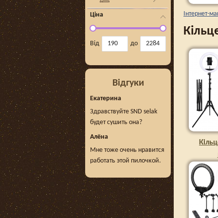
Інтернет-ма
Ціна
Кільц
Від
до
Відгуки
Екатерина
Здравствуйте SND selak
будет сушить она?
Алёна
Кільц
Мне тоже очень нравится
работать этой пилочкой.