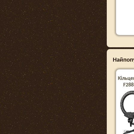
Найпопу
Кільце
F288