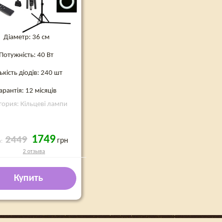
Діаметр: 36 см
Потужність: 40 Вт
ькість діодів: 240 шт
арантія: 12 місяців
гория: Кільцеві лампи
1749
2449
грн
а:
2 отзыва
Купить