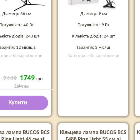
Діаметр: 36 см
Діаметр: 9 см
Потужність: 40 Вт
Потужність: 9 Вт
ькість діодів: 240 шт
Кількість діодів: 24 шт
арантія: 12 місяців
Гарантія: 3 місяці
гория: Кільцеві лампи
Категория: Кільцеві лампи
1749
2449
грн
а:
2 відгука
Купити
ва лампа BUCOS BCS
Кільцева лампа BUCOS BCS
К
 Ring Light 46 см зі
F488 Ring Light 55 см зі