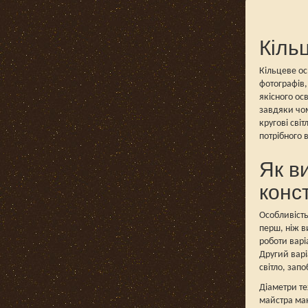
Кіль
Кільцеве ос
фотографів,
якісного ос
завдяки чом
кругові св
потрібного в
Як в
конс
Особливість
перш, ніж в
роботи варі
Другий варі
світло, зап
Діаметри те
майстра ман