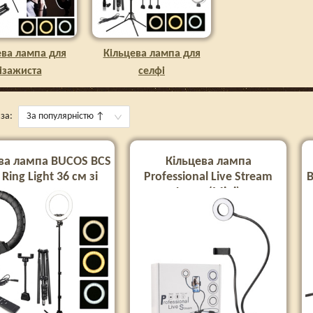
ева лампа для
Кільцева лампа для
ізажиста
селфі
за:
За популярністю
↑
ва лампа BUCOS BCS
Кільцева лампа
 Ring Light 36 см зі
Professional Live Stream
B
штативом
Lamp (Mini)