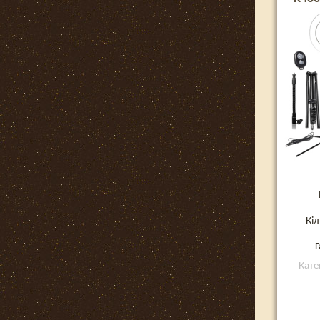
Кіл
Г
Кате