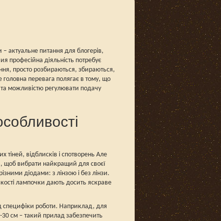
и – актуальне питання для блогерів,
ия професійна діяльність потребує
ання, просто розбираються, збираються,
е головна перевага полягає в тому, що
 та можливістю регулювати подачу
особливості
х тіней, відблисків і спотворень Але
й, щоб вибрати найкращий для своєї
ізними діодами: з лінзою і без лінзи.
лькості лампочки дають досить яскраве
від специфіки роботи. Наприклад, для
-30 см – такий прилад забезпечить