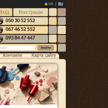
UA
RU
|
Вхід
Реєстрація
050 30 52 552
067 46 52 552
093 84 47 447
Контакти
Карта сайту