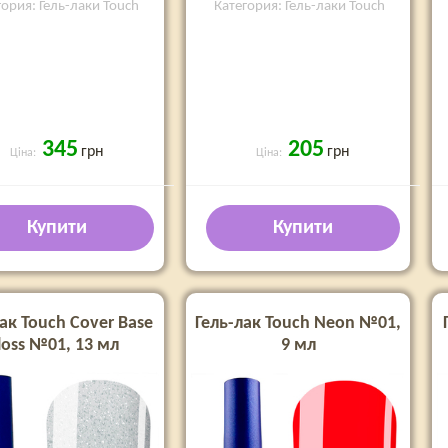
гория: Гель-лаки Touch
Категория: Гель-лаки Touch
345
205
грн
грн
Ціна:
Ціна:
Купити
Купити
ак Touch Cover Base
Гель-лак Touch Neon №01,
loss №01, 13 мл
9 мл