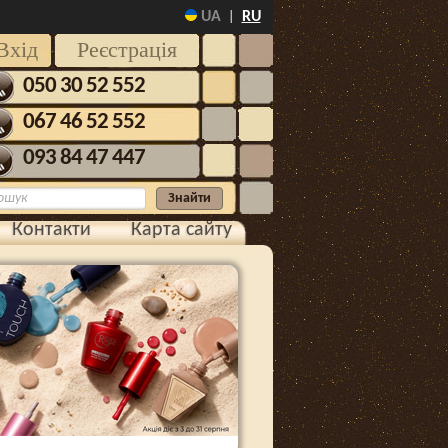
UA
RU
|
Вхід
Реєстрація
050 30 52 552
067 46 52 552
093 84 47 447
Контакти
Карта сайту