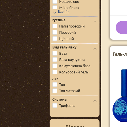
Кошаче око
Мікроблиск
Ще
(
4
)
густина
Напівпрозорий
Прозорий
Щільний
Вид гель-лаку
База
Гель-л
База каучукова
Камуфлююча база
Кольоровий гель-
лак
Топ
Топ матовий
Система
Трифазна