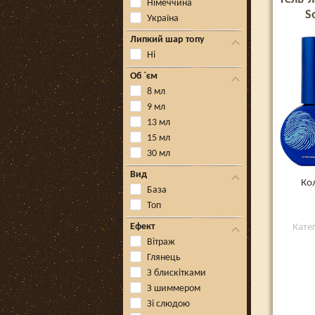
Німеччина
S
Україна
Липкий шар топу
Ні
Об `єм
8 мл
9 мл
13 мл
15 мл
30 мл
Вид
Ко
База
Топ
Ефект
Кате
Вітраж
Глянець
З блискітками
З шиммером
Зі слюдою