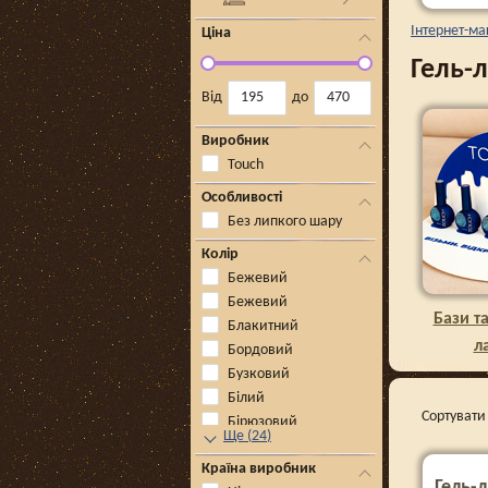
Інтернет-ма
Ціна
Гель-
Від
до
Виробник
Touch
Особливості
Без липкого шару
Колір
Бежевий
Бежевий
Бази та
Блакитний
л
Бордовий
Бузковий
Білий
Сортувати 
Бірюзовий
Ще
(
24
)
Країна виробник
Гель-л