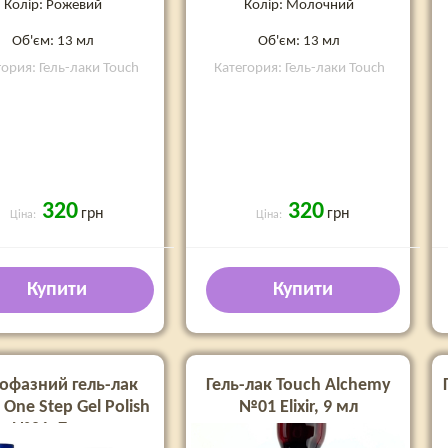
Колір: Рожевий
Колір: Молочний
Об'єм: 13 мл
Об'єм: 13 мл
гория: Гель-лаки Touch
Категория: Гель-лаки Touch
320
320
грн
грн
Ціна:
Ціна:
Купити
Купити
офазний гель-лак
Гель-лак Touch Alchemy
 One Step Gel Polish
№01 Elixir, 9 мл
№01, 7 мл