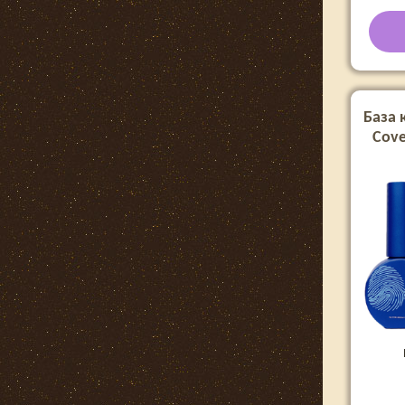
База
Cove