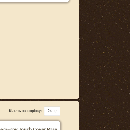
Кіль-ть на сторінку:
24
Гель-лак Touch Cover Base