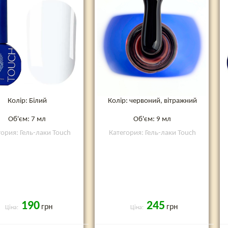
Колір: Білий
Колір: червоний, вітражний
Об'єм: 7 мл
Об'єм: 9 мл
гория: Гель-лаки Touch
Категория: Гель-лаки Touch
190
245
грн
грн
Ціна:
Ціна: