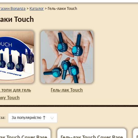
газин Bonanza
>
Каталог
>
Гель-лаки Touch
лаки Touch
 топи для гель
Гель-лак Touch
аку Touch
за:
За популярністю
↑
ак Touch Cover Base
Гель-лак Touch Cover Base