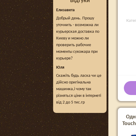
Відгуки
Елизавета
Добрый день. Прошу
Кате
уточнить - возможна ли
курьерская доставка по
Киеву и можно ли
проверить рабочие
моменты сухожара при
курьере?
Юля
Скажіть будь ласка чи це
дійсно оригінальна
машинка,і чому так
різняться ціни в інтернеті
від 2 до 5 тис.гр
Одн
Touch