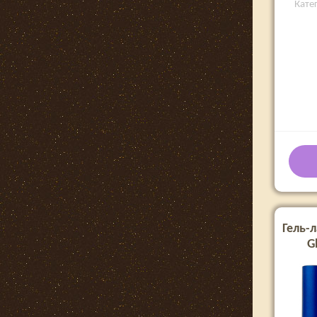
Кате
Гель-л
G