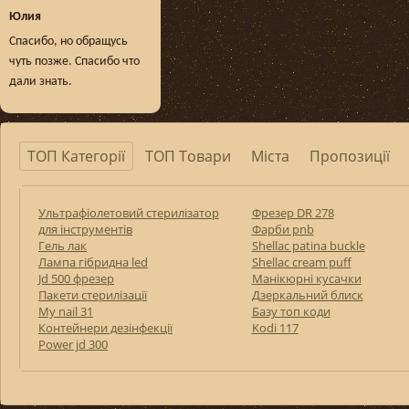
Юлия
Спасибо, но обращусь
чуть позже. Спасибо что
дали знать.
ТОП Категорії
ТОП Товари
Міста
Пропозиції
Ультрафіолетовий стерилізатор
Фрезер DR 278
для інструментів
Фарби pnb
Гель лак
Shellac patina buckle
Лампа гібридна led
Shellac cream puff
Jd 500 фрезер
Манікюрні кусачки
Пакети стерилізації
Дзеркальний блиск
My nail 31
Базу топ коди
Контейнери дезінфекції
Kodi 117
Power jd 300