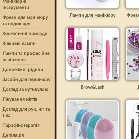
Манікюрні
інструменти
Лампи для манікюру
Фрез
Фрези для манікюру
та педикюру
Косметичні прилади
Кільцеві лампи
Лампи та професійне
освітлення
Допоміжні рідини
Засоби для педикюру
Brow&Lash
Догляд за кутикулою
Лікування нігтів
Догляд для рук, ніг та
тіла
Парафінотерапія
Депіляція