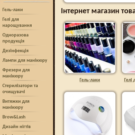
Інтернет магазин тов
Гель-лаки
Гелі для
нарощування
Одноразова
продукція
Дезінфекція
Лампи для манікюру
Фрезери для
манікюру
Гель-лаки
Гелі
Стерилізатори та
очищувачі
Витяжки для
манікюру
Brow&Lash
Дизайн нігтів