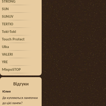
STRONG
SUN
SUNUV
TERTIO
Toki-Toki
Touch Protect
Ulka
VALERI
YRE
МікроSTOP
Відгуки
Юлия
Де купляються лампочки
до цієї лампи?