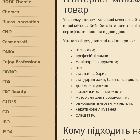
BODE Chemie
товар
Chemco
У нашому інтернет-магазині можна знайти
Bucos Innovation
в такі міста як Київ, Харків, а також ін
CND
сертифікати якості та відповідності.
У каталозі представлені такі товари як:
Cosmoprofi
гель-лаки;
DNKa
професійні лампи;
Enjoy Professional
манікюрні інструменти;
гелі;
FAYNO
стартові набори;
стандартні лаки, бази та закріплюв
FOX
допоміжні рідини;
аксесуари для нейл-арту;
FRC Beauty
матеріали для нарощування;
GLOSS
одноразові витратні матеріали;
кератинове лікування;
GO
флеш тату.
IBD
Кому підходить 
JSDA