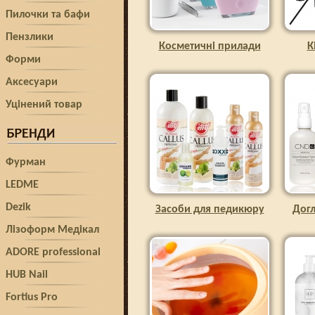
Пилочки та бафи
Пензлики
Косметичні прилади
К
Форми
Аксесуари
Уцінений товар
Фурман
LEDME
Dezik
Засоби для педикюру
Догл
Лізоформ Медікал
ADORE professional
HUB Nail
Fortius Pro