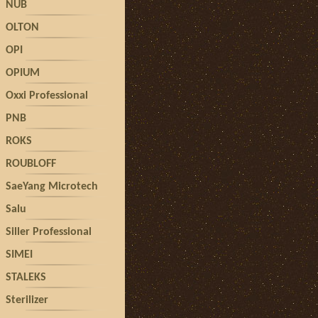
NUB
OLTON
OPI
OPIUM
Oxxi Professional
PNB
ROKS
ROUBLOFF
SaeYang Microtech
Salu
Siller Professional
SIMEI
STALEKS
Sterilizer