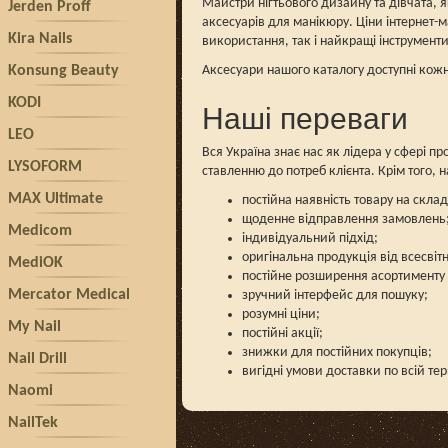
Майстри нігтьового дизайну та дівчата, я
Jerden Proff
аксесуарів для манікюру. Ціни інтернет-
Kira Nails
використання, так і найкращі інструмент
Konsung Beauty
Аксесуари нашого каталогу доступні кожн
KODI
Наші переваги
LEO
Вся Україна знає нас як лідера у сфері 
LYSOFORM
ставленню до потреб клієнта. Крім того, 
MAX Ultimate
постійна наявність товару на склад
щоденне відправлення замовлень
Medicom
індивідуальний підхід;
оригінальна продукція від всесвіт
MediOK
постійне розширення асортименту з
Mercator Medical
зручний інтерфейс для пошуку;
розумні ціни;
My Nail
постійні акції;
знижки для постійних покупців;
Nail Drill
вигідні умови доставки по всій тер
Naomi
NailTek