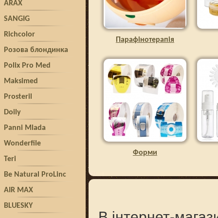
ARAX
SANGIG
Richcolor
Парафінотерапія
Розова блондинка
Polix Pro Med
Maksimed
Prosteril
Doily
Panni Mlada
Wonderfile
Форми
Teri
Be Natural ProLinc
AIR MAX
BLUESKY
В інтернет-магаз