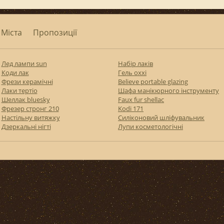
Міста
Пропозиції
Лед лампи sun
Набір лаків
Коди лак
Гель oxxi
Фрези керамічні
Believe portable glazing
Лаки тертіо
Шафа манікюрного інструменту
Шеллак bluesky
Faux fur shellac
Фрезер стронг 210
Kodi 171
Настільну витяжку
Силіконовий шліфувальник
Дзеркальні нігті
Лупи косметологічні