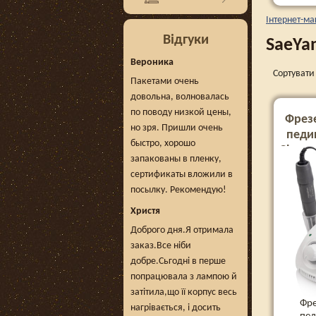
Інтернет-ма
Відгуки
SaeYa
Вероника
Сортувати 
Пакетами очень
довольна, волновалась
по поводу низкой цены,
Фрезе
но зря. Пришли очень
педи
быстро, хорошо
Champi
запакованы в пленку,
Вт та 
сертификаты вложили в
посылку. Рекомендую!
Христя
Доброго дня.Я отримала
заказ.Все ніби
добре.Сьгодні в перше
попрацювала з лампою й
затітила,що її корпус весь
Фре
нагрівається, і досить