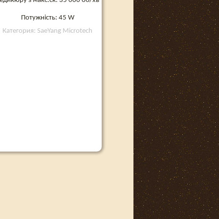
едикюру з макс.ск. 35 000 об/хв
Потужність: 45 W
Категория: SaeYang Microtech