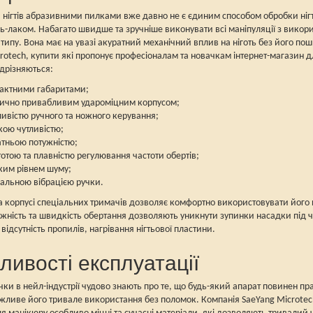
нігтів абразивними пилками вже давно не є єдиним способом обробки ніг
ль-лаком. Набагато швидше та зручніше виконувати всі маніпуляції з вик
типу. Вона має на увазі акуратний механічний вплив на ніготь без його по
rotech, купити які пропонує професіоналам та новачкам інтернет-магазин 
ідрізняються:
актними габаритами;
тично привабливим удароміцним корпусом;
ивістю ручного та ножного керування;
кою чутливістю;
атньою потужністю;
отою та плавністю регулювання частоти обертів;
ким рівнем шуму;
мальною вібрацією ручки.
а корпусі спеціальних тримачів дозволяє комфортно використовувати його
жність та швидкість обертання дозволяють уникнути зупинки насадки під ч
 відсутність пропилів, нагрівання нігтьової пластини.
ливості експлуатації
чки в нейл-індустрії чудово знають про те, що будь-який апарат повинен п
ливе його тривале використання без поломок. Компанія SaeYang Microtec