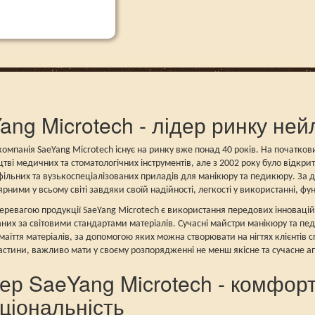
ang Microtech - лідер ринку нейл
омпанія SaeYang Microtech існує на ринку вже понад 40 років. На початков
тві медичних та стоматологічних інструментів, але з 2002 року було відкр
льних та вузькоспеціалізованих приладів для манікюру та педикюру. За д
рними у всьому світі завдяки своїй надійності, легкості у використанні, фу
ревагою продукції SaeYang Microtech є використання передових інноваційн
них за світовими стандартами матеріалів. Сучасні майстри манікюру та п
аїття матеріалів, за допомогою яких можна створювати на нігтях клієнтів 
ластини, важливо мати у своєму розпорядженні не менш якісне та сучасне а
ер SaeYang Microtech - комфорт,
ціональність