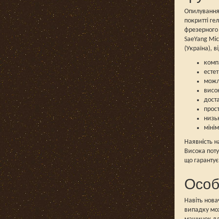
Опилування 
покритті ге
фрезерного 
SaeYang Mic
(Україна), в
комп
есте
можл
висо
дост
прост
низь
міні
Наявність н
Висока поту
що гарантує
Особ
Навіть нова
випадку мож