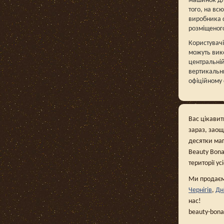
машинок для
того, на вс
виробника с
розміщеного
Користувачі
можуть вик
центральній
вертикальн
офіційному 
Вас цікавит
зараз, заощ
десятки маг
Beauty Bona
території ус
Ми продаємо
Чернігів
,
Дн
нас!
beauty-bon