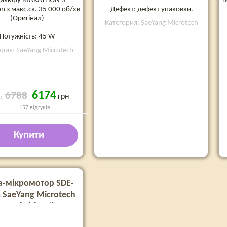
дикюру MARATHON 3
п
n з макс.ск. 35 000 об/хв
Дефект: дефект упаковки.
(Оригінал)
Категория: SaeYang Microtech
Потужність: 45 W
ория: SaeYang Microtech
6174
6788
грн
а:
157 відгуків
Купити
а-мікромотор SDE-
 SaeYang Microtech
резерів Marathon на
35000 об.