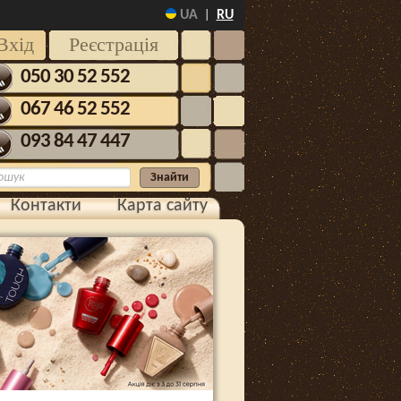
UA
RU
|
Вхід
Реєстрація
050 30 52 552
067 46 52 552
093 84 47 447
Контакти
Карта сайту