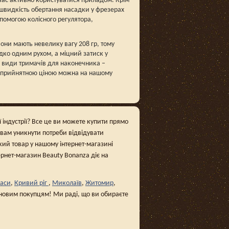
час активно користуватися приладом. Крім
швидкість обертання насадки у фрезерах
помогою колісного регулятора,
Вони мають невелику вагу 208 гр, тому
ко одним рухом, а міцний затиск у
ва види тримачів для наконечника –
а прийнятною ціною можна на нашому
ї індустрії? Все це ви можете купити прямо
 вам уникнути потреби відвідувати
кий товар у нашому інтернет-магазині
тернет-магазин Beauty Bonanza діє на
аси
,
Кривий ріг
,
Миколаїв
,
Житомир
,
і новим покупцям! Ми раді, що ви обираєте