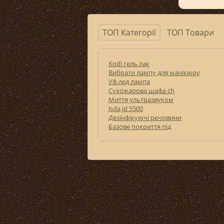
ТОП Категорії
ТОП Товари
Kodi гель лак
Вибрати лампу для манікюру
Уф лед лампа
Сухожарова шафа ch
Миття ультразвуком
Jsda jd 5500
Дезінфікуючі речовини
Базове покриття під