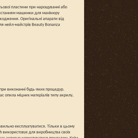
тьової пластини при нарощуванні або
ористанням машинки для манікюру
шкодження. Оригінальні апарати від
для нейл-майстрів Beauty Bonanza
 при виконанні будь-яких процедур.
ас опила міцних матеріалів типу акрилу,
равильно експлуатуватися. Тільки в цьому
h використовує для виробництва своїх