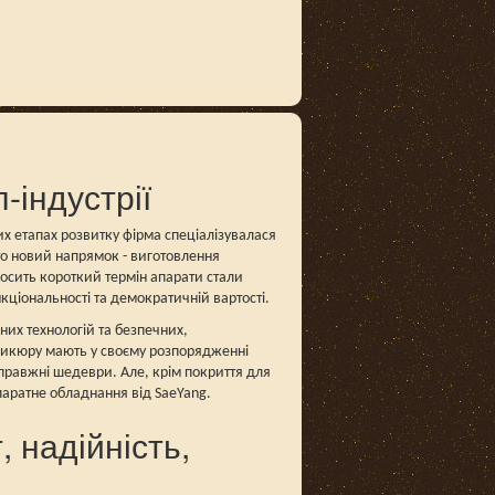
-індустрії
их етапах розвитку фірма спеціалізувалася
ито новий напрямок - виготовлення
осить короткий термін апарати стали
нкціональності та демократичній вартості.
их технологій та безпечних,
едикюру мають у своєму розпорядженні
справжні шедеври. Але, крім покриття для
паратне обладнання від SaeYang.
 надійність,