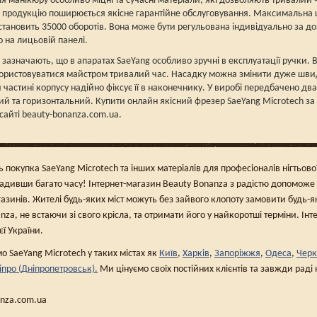
 манікюру особливо міцні та сучасні матеріали, які дозволяють тривалий 
ю продукцію поширюється якісне гарантійне обслуговування. Максимальна 
тановить 35000 оборотів. Вона може бути регульована індивідуально за до
 на лицьовій панелі.
 зазначають, що в апаратах SaeYang особливо зручні в експлуатації ручки. 
ористовуватися майстром тривалий час. Насадку можна змінити дуже швид
 частині корпусу надійно фіксує її в наконечнику. У виробі передбачено д
ий та горизонтальний. Купити онлайн якісний фрезер SaeYang Microtech з
сайті beauty-bonanza.com.ua.
ь покупка SaeYang Microtech та інших матеріалів для професіоналів нігтьово
адивши багато часу! Інтернет-магазин Beauty Bonanza з радістю допоможе
азинів. Жителі будь-яких міст можуть без зайвого клопоту замовити будь-я
nza, не встаючи зі свого крісла, та отримати його у найкоротші терміни. Ін
ієї України.
 SaeYang Microtech у таких містах як
Київ
,
Харків
,
Запоріжжя
,
Одеса
,
Черк
іпро (Дніпропетровськ).
Ми цінуємо своїх постійних клієнтів та завжди рад
anza.com.ua