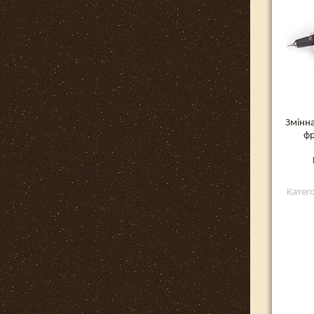
Змінн
фр
Катег