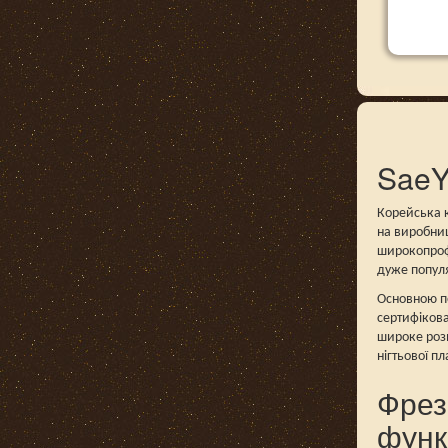
SaeY
Корейська к
на виробниц
широкопрофі
дуже популя
Основною пе
сертифікова
широке розм
нігтьової п
Фрез
функ