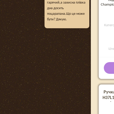
пе
гарячий,а захисна плівка
Champio
дна досить
поцарапана.Що це може
бути? Дякую.
Катег
Цін
Ручк
H37L1
для ф