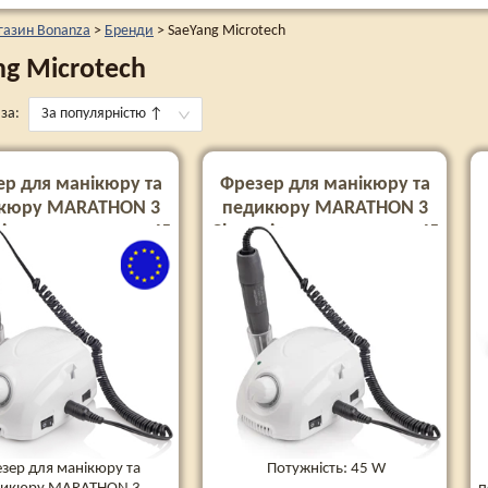
газин Bonanza
>
Бренди
>
SaeYang Microtech
ng Microtech
за:
За популярністю
↑
р для манікюру та
Фрезер для манікюру та
кюру MARATHON 3
педикюру MARATHON 3
on з педаллю на 45
Champion з педаллю на 45
35000 об. (Оригінал)
Вт та 35000 об. (Оригінал)
УЦІНКА
зер для манікюру та
Потужність: 45 W