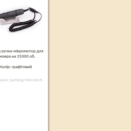
а ручка-мікромотор для
езера на 35000 об.
Колір: графітовий
ория: SaeYang Microtech