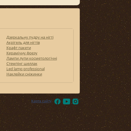
Дзеркальну пудру на нігті
Акрігель для нігтів
Крафт пакети
Керамічну фрезу
Лампи лупи косметологічні
Стемпінг шеллак
Led lamp professional
Наклейки сніжинки
Карта сайту