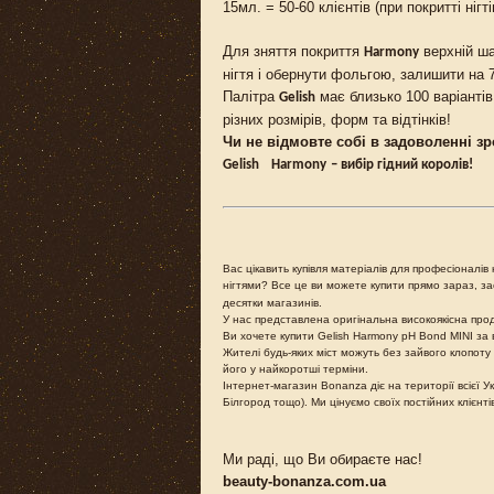
15мл. = 50-60 клієнтів (при покритті нігт
Для зняття покриття
верхній ша
Harmony
нігтя і обернути фольгою, залишити на
Палітра
має близько 100 варіантів
Gelish
різних розмірів, форм та відтінків!
Чи не відмовте собі в задоволенні 
Gelish
Harmony
– вибір гідний королів!
Вас цікавить купівля матеріалів для професіоналів 
нігтями? Все це ви можете купити прямо зараз, 
десятки магазинів.
У нас представлена оригінальна високоякісна продук
Ви хочете купити Gelish Harmony pH Bond MINI за
Жителі будь-яких міст можуть без зайвого клопоту
його у найкоротші терміни.
Інтернет-магазин Bonanza діє на території всієї Ук
Білгород тощо). Ми цінуємо своїх постійних клієнт
Ми раді, що Ви обираєте нас!
beauty-bonanza.com.ua