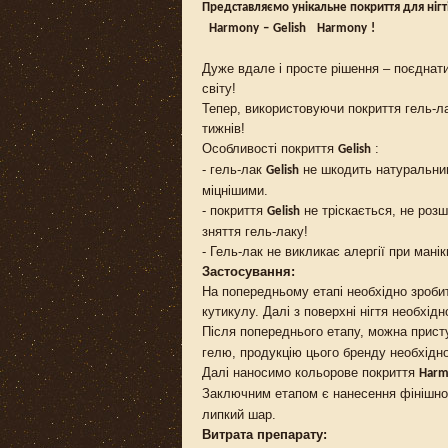
Представляємо унікальне покриття для нігті
Harmony
–
Gelish
Harmony
!
Дуже вдале і просте рішення – поєднати
світу!
Тепер, використовуючи покриття гель-л
тижнів!
Особливості покриття
:
Gelish
- гель-лак
не шкодить натуральним 
Gelish
міцнішими.
- покриття
не тріскається, не роз
Gelish
зняття гель-лаку!
- Гель-лак не викликає алергії при мані
Застосування:
На попередньому етапі необхідно зроби
кутикулу. Далі з поверхні нігтя необхі
Після попереднього етапу, можна прист
гелю, продукцію цього бренду необхідно 
Далі наносимо кольорове покриття
Harm
Заключним етапом є нанесення фінішно
липкий шар.
Витрата препарату: