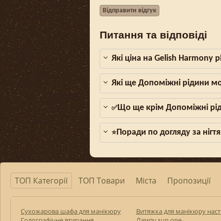
Відправити відгук
Питання та відповіді
Які ціна на Gelish Harmony 
Які ще Допоміжні рідини м
Що ще крім Допоміжні рід
✅
Поради по догляду за нігтя
⭐
ТОП Категорії
ТОП Товари
Міста
Пропозиції
Сухожарова шафа для манікюру
Витяжка для манікюру наст
Голографічне втирання
Лампу sun one