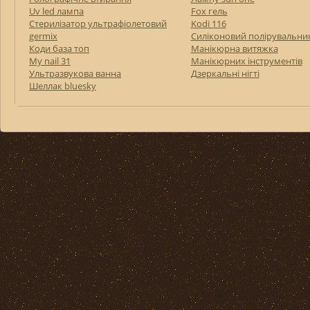
Uv led лампа
Fox гель
Стерилізатор ультрафіолетовий
Kodi 116
germix
Силіконовий полірувальни
Коди база топ
Манікюрна витяжка
My nail 31
Манікюрних інструментів
Ультразвукова ванна
Дзеркальні нігті
Шеллак bluesky