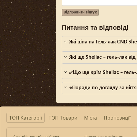
Відправити відгук
Питання та відповіді
Які ціна на Гель-лак CND Sh
Які ще Shellac – гель-лак в
Що ще крім Shellac – гель
✅
Поради по догляду за нігтя
⭐
ТОП Категорії
ТОП Товари
Міста
Пропозиції
Дезінфікуючий засіб для
Фрези для манікюру