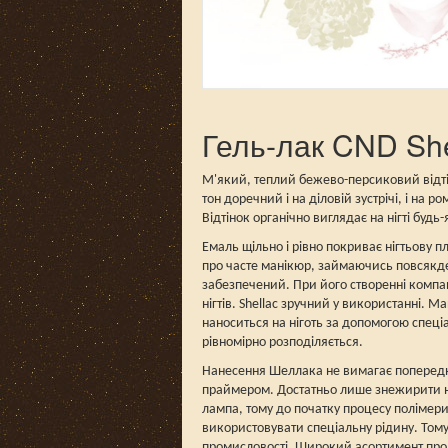
Гель-лак CND Shel
М'який, теплий бежево-персиковий відтін
тон доречний і на діловій зустрічі, і на
Відтінок органічно виглядає на нігті будь
Емаль щільно і рівно покриває нігтьову 
про часте манікюр, займаючись повсякден
забезпечений. При його створенні компа
нігтів. Shellac зручний у використанні. 
наноситься на ніготь за допомогою спеці
рівномірно розподіляється.
Нанесення Шеллака не вимагає попереднь
праймером. Достатньо лише знежирити ніг
лампа, тому до початку процесу полімери
використовувати спеціальну рідину. Тому
промисловості. Широкий асортимент прод