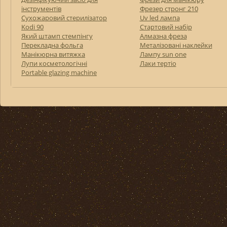
інструментів
Фрезер стронг 210
Сухожаровий стерилізатор
Uv led лампа
Kodi 90
Стартовий набір
Який штамп стемпінгу
Алмазна фреза
Перекладна фольга
Металізовані наклейки
Манікюрна витяжка
Лампу sun one
Лупи косметологічні
Лаки тертіо
Portable glazing machine