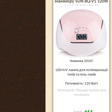
манікюру SUN BQ-V5 120W
MACAROON PINK
Новинка 2020!
LED+UV лампа для полімеризації
гелів та гель-лаків
Потужність: 120 Ватт
Категория: Гібридні лампи для
манікюру