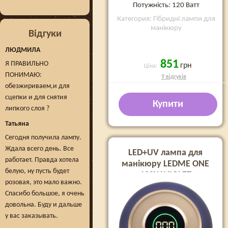
Потужність: 120 Ватт
Категория: Гібридні лампи для
манікюру
Відгуки
ЛЮДМИЛА
851
Я ПРАВИЛЬНО
грн
Ціна:
ПОНИМАЮ:
9 відгуків
обезжириваем,и для
сцепки и для снятия
Купити
липкого слоя ?
Татьяна
Сегодня получила лампу.
Ждала всего день. Все
LED+UV лампа для
работает. Правда хотела
манікюру LEDME ONE
белую, ну пусть будет
120W VIOLET
розовая, это мало важно.
Спасибо большое, я очень
довольна. Буду и дальше
у вас заказывать.