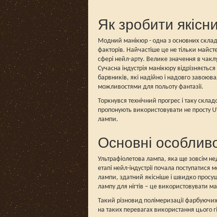
Як зробити якісн
Модний манікюр - одна з основних складов
факторів. Найчастіше це не тільки майст
сфері нейл-арту. Велике значення в чаклун
Сучасна індустрія манікюру відрізняється
барвників, які надійно і надовго завоюв
можливостями для польоту фантазії.
Торкнувся технічний прогрес і таку складо
пропонують використовувати не просту UV-л
лампи.
Основні особливо
Ультрафіолетова лампа, яка ще зовсім нед
етапі нейл-індустрії почала поступатися 
лампи, здатний якісніше і швидко просуши
лампу для нігтів – це використовувати 
Такий різновид полімеризації фарбуючих 
на таких перевагах використання цього г