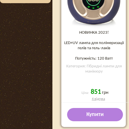
НОВИНКА 2023!
LED+UV лампа для полімеризації
гелів та гель-лаків
Потужність: 120 Ватт
Категория: Гібридні лампи для
манікюру
851
грн
Ціна:
4 відгука
Купити