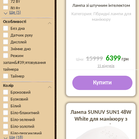
72 Вт
Лампа зі штучним інтелектом
80 Вт
Ще
(
5
)
Категория: Гібридні лампи для
манікюру
Особливості
Без дна
Датчик руху
Дисплей
Знімне дно
Режим
6399
15999
грн
Ціна:
запам&#39;ятовування
15 відгуків
таймера
Таймер
Купити
Колір
Бронзовий
Бузковий
Білий
Лампа SUNUV SUN1 48W
Біло-блакитний
White для манікюру з
Біло-зелений
кварцевими діодами
Біло-золотий
(Оригінал)
Біло-персиковий
Ще
(
18
)