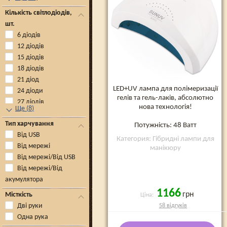
Кількість світлодіодів,
шт.
6 діодів
12 діодів
15 діодів
18 діодів
21 діод
LED+UV лампа для полімеризації
24 діоди
гелів та гель-лаків, абсолютно
27 діодів
нова технологія!
Ще
(
8
)
Тип харчування
Потужність: 48 Ватт
Від USB
Категория: Гібридні лампи для
Від мережі
манікюру
Від мережі/Від USB
Від мережі/Від
акумулятора
1166
грн
Місткість
Ціна:
Дві руки
58 відгуків
Одна рука