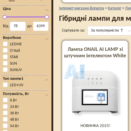
Інтернет-магазин Bonanza
>
Каталог
>
Ла
Ціна
Гібридні лампи для 
Від
до
Сортувати за:
За популярністю
↑
Виробник
LEDME
Лампа ONAIL AI LAMP зі
O Nail
штучним інтелектом White
STAR
SUN
SUNUV
Тип лампи1
LED+UV
Потужність, Вт
6 Вт
24 Вт
36 Вт
48 Вт
НОВИНКА 2025!
54 Вт