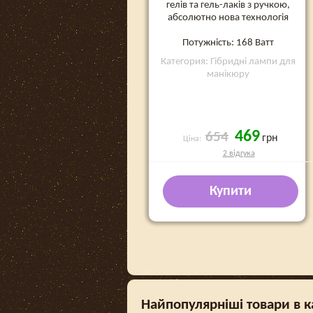
гелів та гель-лаків з ручкою,
абсолютно нова технологія
Потужність: 168 Ватт
Категория: Гібридні лампи для
манікюру
469
654
грн
Ціна:
2 відгука
Купити
Найпопулярніші товари в к