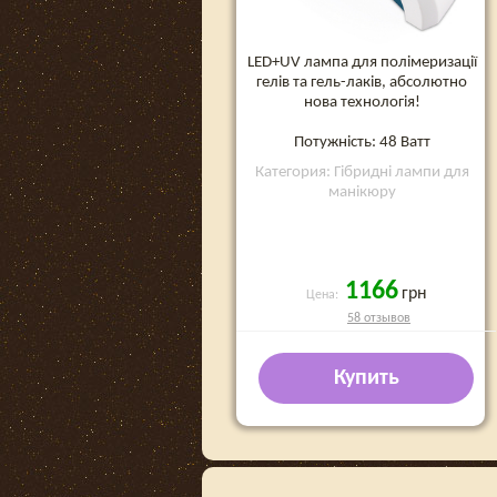
LED+UV лампа для полімеризації
гелів та гель-лаків, абсолютно
нова технологія!
Потужність: 48 Ватт
Категория: Гібридні лампи для
манікюру
1166
грн
Цена:
58 отзывов
Купить