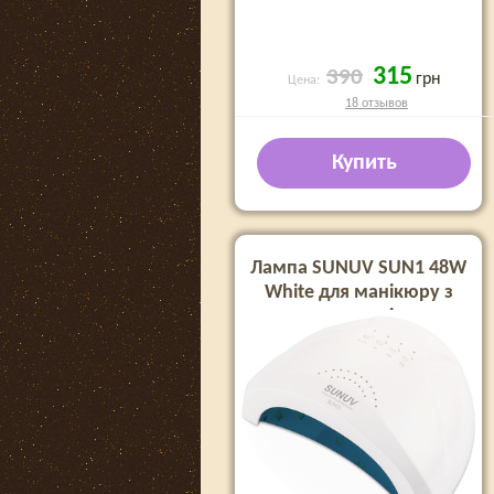
315
390
грн
Цена:
18 отзывов
Купить
Лампа SUNUV SUN1 48W
White для манікюру з
кварцевими діодами
(Оригінал)