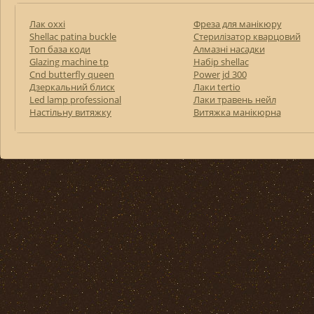
Лак oxxi
Фреза для манікюру
Shellac patina buckle
Стерилізатор кварцовий
Топ база коди
Алмазні насадки
Glazing machine tp
Набір shellac
Cnd butterfly queen
Power jd 300
Дзеркальний блиск
Лаки tertio
Led lamp professional
Лаки травень нейл
Настільну витяжку
Витяжка манікюрна