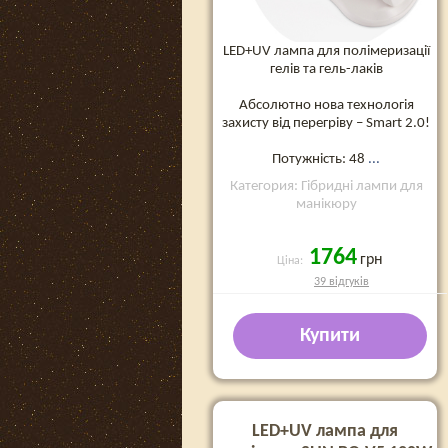
LED+UV лампа для полімеризації
гелів та гель-лаків
Абсолютно нова технологія
захисту від перегріву – Smart 2.0!
Потужність: 48
...
Категория: Гібридні лампи для
манікюру
1764
грн
Ціна:
39 відгуків
Купити
LED+UV лампа для