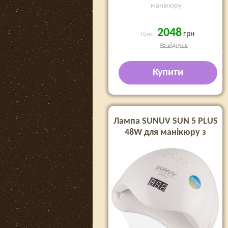
манікюру
2048
грн
Ціна:
45 відгуків
Купити
Лампа SUNUV SUN 5 PLUS
48W для манікюру з
кварцевими
діодами(Оригінал)