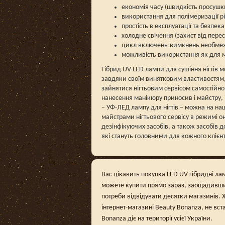
економія часу (швидкість просушки
використання для полімеризації різ
простість в експлуатації та безпека
холодне свічення (захист від перес
цикл включень-вимкнень необмеже
можливість використання як для м
Гібрид UV-LED лампи для сушіння нігтів
завдяки своїм винятковим властивостям, 
зайнятися нігтьовим сервісом самостійно
нанесення манікюру приносив і майстру, 
– УФ-ЛЕД лампу для нігтів – можна на на
майстрами нігтьового сервісу в режимі он
дезінфікуючих засобів, а також засобів д
які стануть головними для кожного клієнт
Вас цікавить покупка LED UV гібридні лам
можете купити прямо зараз, заощадивши 
потреби відвідувати десятки магазинів. 
інтернет-магазині Beauty Bonanza, не вст
Bonanza діє на території усієї України.