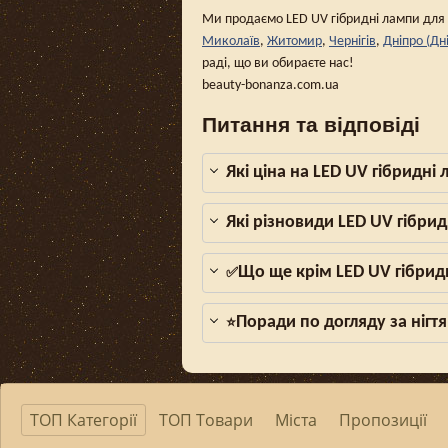
Ми продаємо LED UV гібридні лампи для 
Миколаїв
,
Житомир
,
Чернігів
,
Дніпро (Дн
раді, що ви обираєте нас!
beauty-bonanza.com.ua
Питання та відповіді
Які ціна на LED UV гібридні
Які різновиди LED UV гібри
Що ще крім LED UV гібрид
✅
Поради по догляду за нігтя
⭐
ТОП Категорії
ТОП Товари
Міста
Пропозиції