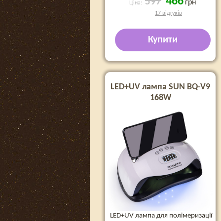
466
597
грн
Ціна:
17 відгуків
Купити
LED+UV лампа SUN BQ-V9
168W
LED+UV лампа для полімеризації