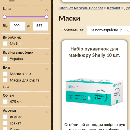
Інтернет-магазин Bonanza
>
Каталог
>
Дог
Ціна
Маски
Від
до
Сортувати за:
За популярністю
↑
Виробник
My Nail
Набір рукавичок для
Країна виробник
манікюру Shelly 10 шт.
Україна
Вид
Маска-крем
Маска для рук та
тіла
Об `єм
475 мл
Аромат
Ананас
Гранат
Особливий догляд за шкірою рук
Диня