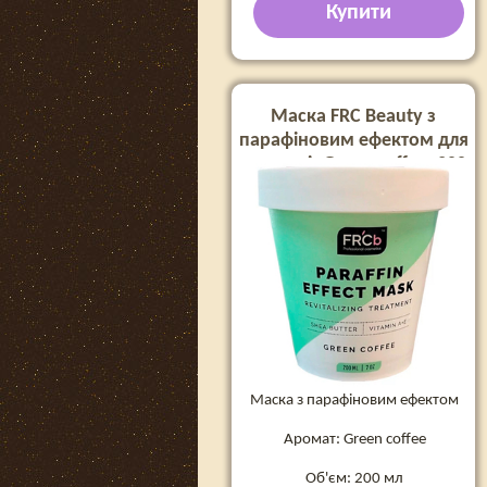
Купити
Маска FRC Beauty з
парафіновим ефектом для
рук та ніг Green coffee, 200
мл
Маска з парафіновим ефектом
Аромат: Green coffee
Об'єм: 200 мл