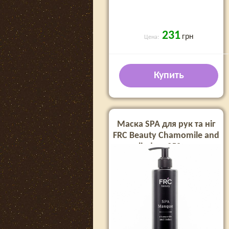
231
грн
Цена:
Купить
Маска SPA для рук та ніг
FRC Beauty Chamomile and
linden, 250 мл