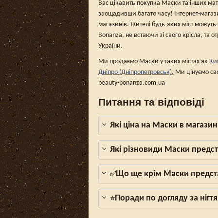
Вас цікавить покупка Маски та інших мате
заощадивши багато часу! Інтернет-магаз
магазинів. Жителі будь-яких міст можуть
Bonanza, не встаючи зі свого крісла, та о
України.
Ми продаємо Маски у таких містах як
Ки
Дніпро (Дніпропетровськ).
Ми цінуємо сво
beauty-bonanza.com.ua
Питання та відповіді
Які ціна на Маски в магазин
Які різновиди Маски предст
Що ще крім Маски предста
✅
Поради по догляду за нігтя
⭐