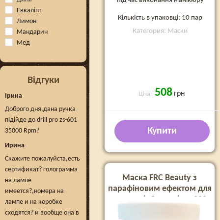
під час виконання манікюру
Евкаліпт
Кількість в упаковці: 10 пар
Лимон
Категория: Маски
Мандарин
Мед
Відгуки
508
грн
Ціна:
Ірина
Доброго дня,дана ручка
підійде до drill pro zs-601
Купити
35000 Rpm?
Ирина
Скажите пожалуйста,есть
сертификат? голограмма
Маска FRC Beauty з
на лампе
парафіновим ефектом для
имеется?,номера на
рук та ніг Capuccino, 200
лампе и на коробке
мл
сходятся? и вообще она в