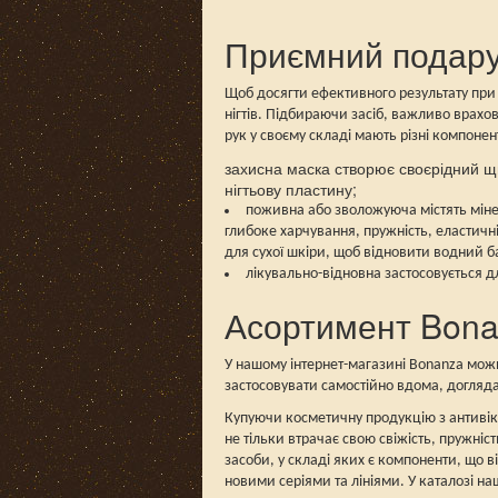
Приємний подару
Щоб досягти ефективного результату при 
нігтів. Підбираючи засіб, важливо врахов
рук у своєму складі мають різні компоне
захисна маска створює своєрідний щит
нігтьову пластину;
поживна або зволожуюча містять міне
глибоке харчування, пружність, еластичн
для сухої шкіри, щоб відновити водний б
лікувально-відновна застосовується д
Асортимент Bon
У нашому інтернет-магазині Bonanza можн
застосовувати самостійно вдома, догляд
Купуючи косметичну продукцію з антивіко
не тільки втрачає свою свіжість, пружніс
засоби, у складі яких є компоненти, що 
новими серіями та лініями. У каталозі на