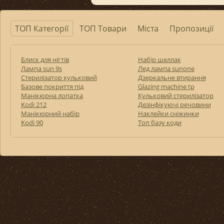
ТОП Категорії
ТОП Товари
Міста
Пропозиції
Блиск для нігтів
Набір шеллак
Лампа sun 9s
Лед лампа sunone
Стерилізатор кульковий
Дзеркальне втирання
Базове покриття під
Glazing machine tp
Манікюрна лопатка
Кульковий стерилізатор
Kodi 212
Дезінфікуючі речовини
Манікюрний набір
Наклейки сніжинки
Kodi 90
Топ базу коди