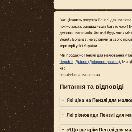
Вас цікавить покупка Пензлі для малюванн
прямо зараз, заощадивши багато часу! І
десятки магазинів. Жителі будь-яких міс
Beauty Bonanza, не встаючи зі свого кріс
території усієї України.
Ми продаємо Пензлі для малювання у так
Чернігів
,
Дніпро (Дніпропетровськ).
Ми ці
нас!
beauty-bonanza.com.ua
Питання та відповіді
Які ціна на Пензлі для мал
Які різновиди Пензлі для м
Що ще крім Пензлі для ма
✅