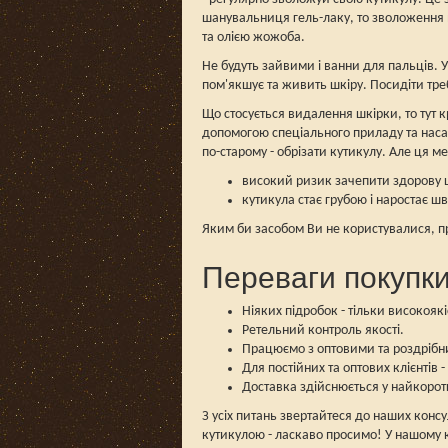
шанувальниця гель-лаку, то зволоження 
та олією жожоба.
Не будуть зайвими і ванни для пальців. У
пом'якшує та живить шкіру. Посидіти тре
Що стосується видалення шкірки, то тут
допомогою спеціального приладу та нас
по-старому - обрізати кутикулу. Але ця ме
високий ризик зачепити здорову 
кутикула стає грубою і наростає ш
Яким би засобом Ви не користувалися, пр
Переваги покупки
Ніяких підробок - тільки високоякі
Ретельний контроль якості.
Працюємо з оптовими та роздрібни
Для постійних та оптових клієнтів 
Доставка здійснюється у найкорот
З усіх питань звертайтеся до наших конс
кутикулою - ласкаво просимо! У нашому ка