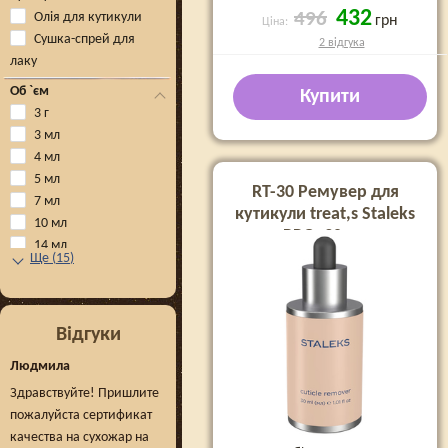
432
496
Олія для кутикули
грн
Ціна:
Сушка-спрей для
2 відгука
лаку
Об `єм
Купити
3 г
3 мл
4 мл
5 мл
RT-30 Ремувер для
7 мл
кутикули treat,s Staleks
10 мл
PRO, 30 мл
14 мл
Ще
(
15
)
Відгуки
Людмила
Здравствуйте! Пришлите
пожалуйста сертификат
качества на сухожар на