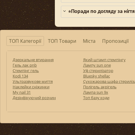
Поради по догляду за нігтя
⭐
ТОП Категорії
ТОП Товари
Міста
Пропозиції
Дзеркальне втирання
Який штамп стемпінгу
Гель лак pnb
Лампу sun one
Стемпінг гель
Уф стерилізатор
Kodi 134
Bluesky shellac
Ультразвукове миття
Сухожарова шафа стериліз
Наклейки сніжинки
Полігель акрігель
My nail 31
Лампа sun 9x
Дезінфікуючий розчин
Топ базу коди