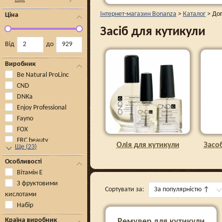
Інтернет-магазин Bonanza
>
Каталог
>
Дог
Ціна
Засіб для кутикули
Від
до
Виробник
Be Natural ProLinc
CND
DNKa
Enjoy Professional
Fayno
FOX
FRC beauty
Олія для кутикули
Засо
Ще
(
23
)
Особливості
Вітамін Е
З фруктовими
Сортувати за:
За популярністю
↑
кислотами
Набір
Країна виробник
Ремувер для кутикули