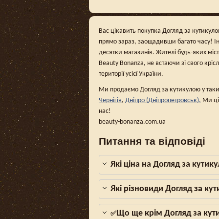
Вас цікавить покупка Догляд за кутикулою
прямо зараз, заощадивши багато часу! І
десятки магазинів. Жителі будь-яких міс
Beauty Bonanza, не встаючи зі свого кріс
території усієї України.
Ми продаємо Догляд за кутикулою у таки
Чернігів
,
Дніпро (Дніпропетровськ).
Ми ці
нас!
beauty-bonanza.com.ua
Питання та відповіді
Які ціна на Догляд за кутик
Які різновиди Догляд за ку
Що ще крім Догляд за кут
✅