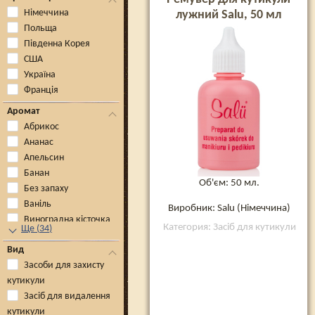
Німеччина
лужний Salu, 50 мл
Польща
Південна Корея
США
Україна
Франція
Аромат
Абрикос
Ананас
Апельсин
Банан
Об'єм: 50 мл.
Без запаху
Ваніль
Виробник: Salu (Німеччина)
Виноградна кісточка
Категория: Засіб для кутикули
Ще
(
34
)
Вид
Засоби для захисту
кутикули
Засіб для видалення
кутикули