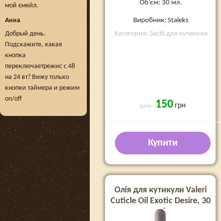
Об'єм: 30 мл.
мой ємейл.
Виробник: Staleks
Анна
Категория: Засіб для кутикули
Добрый день.
Подскажите, какая
кнопка
переключаетрежис с 48
на 24 вт? Вижу только
кнопки таймера и режим
on/off
150
грн
Ціна:
Купити
Олія для кутикули Valeri
Cuticle Oil Exotic Desire, 30
ml