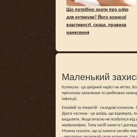
Що потрібно знати про олію
для кутикули? Його корисні
властивості, склад, правила
нанесення
Маленький захис
Кутикула - це шкірний наріст на нігтях. 
причиною запалення та грибкових захвор
інфекції.
Епоніхій та птеригій - складові кутикули
Друга частина - це шкіра, що відмерла, як
видаляти. Якщо вчасно не позбутися від 
нерівномірно. Тому засіб захисту і догляд
Можна сказати, що ці захисні засоби пови
- регулярно зволожуй свою кутикулу. Це 