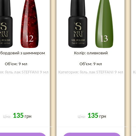
: бордовий з шиммером
Колір: оливковий
Об'єм: 9 мл
Об'єм: 9 мл
я: Гель лак STEFFANI 9 мл
Категория: Гель лак STEFFANI 9 мл
К
135
135
грн
грн
Ціна:
Ціна: