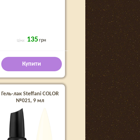
135
грн
Ціна:
Купити
Гель-лак Steffani COLOR
№021, 9 мл