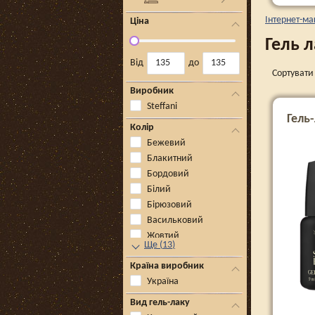
Інтернет-ма
Ціна
Гель л
Від
до
Сортувати 
Виробник
Steffani
Гель-
Колір
Бежевий
Блакитний
Бордовий
Білий
Бірюзовий
Васильковий
Жовтий
Ще
(
13
)
Країна виробник
Україна
Вид гель-лаку