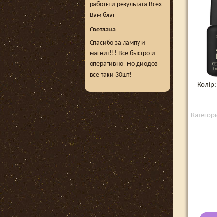
работы и результата Всех
Вам благ
Светлана
Спасибо за лампу и
магнит!!! Все быстро и
оперативно! Но диодов
все таки 30шт!
Колір
Категори