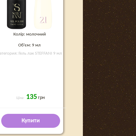
Колір: молочний
Об'єм: 9 мл
атегория: Гель лак STEFFANI 9 мл
135
грн
Ціна:
Купити