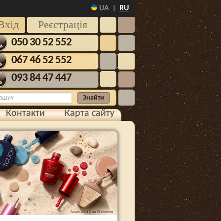
UA
RU
|
Вхід
Реєстрація
050 30 52 552
067 46 52 552
093 84 47 447
Контакти
Карта сайту