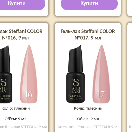
Купити
Купити
лак Steffani COLOR
Гель-лак Steffani COLOR
№016, 9 мл
№017, 9 мл
Колір: тілесний
Колір: тілесний
Об'єм: 9 мл
Об'єм: 9 мл
я: Гель лак STEFFANI 9 мл
Категория: Гель лак STEFFANI 9 мл
К