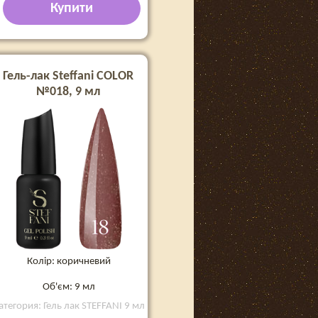
Купити
Гель-лак Steffani COLOR
№018, 9 мл
Колір: коричневий
Об'єм: 9 мл
атегория: Гель лак STEFFANI 9 мл