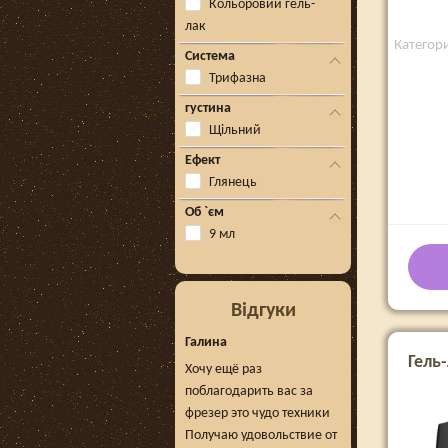
Кольоровий гель-
лак
Категори
Система
Трифазна
густина
Щільний
Ефект
Глянець
Об `єм
9 мл
Відгуки
Галина
Гель-
Хочу ещё раз
поблагодарить вас за
фрезер это чудо техники
Получаю удовольствие от