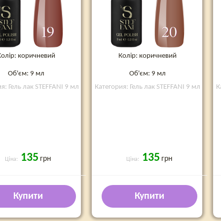
Колір: коричневий
Колір: коричневий
Об'єм: 9 мл
Об'єм: 9 мл
я: Гель лак STEFFANI 9 мл
Категория: Гель лак STEFFANI 9 мл
К
135
135
грн
грн
Ціна:
Ціна:
Купити
Купити