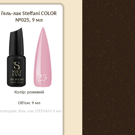
Гель-лак Steffani COLOR
№025, 9 мл
Колір: рожевий
Об'єм: 9 мл
атегория: Гель лак STEFFANI 9 мл