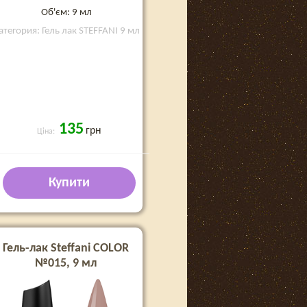
Об'єм: 9 мл
атегория: Гель лак STEFFANI 9 мл
135
грн
Ціна:
Купити
Гель-лак Steffani COLOR
№015, 9 мл