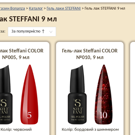
газин Bonanza
>
Каталог
>
Гель лаки STEFFANI
>
Гель лак STEFFANI 9 мл
ак STEFFANI 9 мл
за:
За популярністю
↑
лак Steffani COLOR
Гель-лак Steffani COLOR
№005, 9 мл
№010, 9 мл
Колір: червоний
Колір: бордовий з шиммером