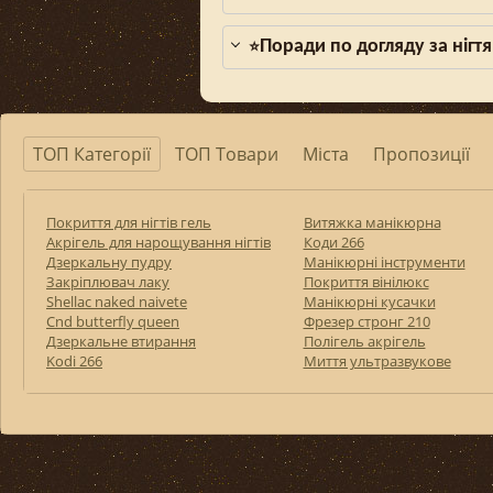
Поради по догляду за нігтя
⭐
ТОП Категорії
ТОП Товари
Міста
Пропозиції
Покриття для нігтів гель
Витяжка манікюрна
Акрігель для нарощування нігтів
Коди 266
Дзеркальну пудру
Манікюрні інструменти
Закріплювач лаку
Покриття вінілюкс
Shellac naked naivete
Манікюрні кусачки
Cnd butterfly queen
Фрезер стронг 210
Дзеркальне втирання
Полігель акрігель
Kodi 266
Миття ультразвукове