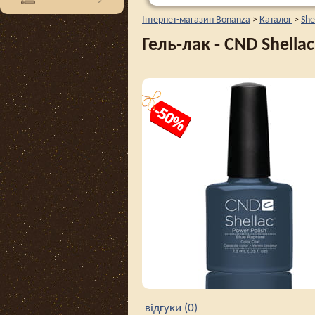
Інтернет-магазин Bonanza
>
Каталог
>
She
Гель-лак - CND Shella
відгуки (0)