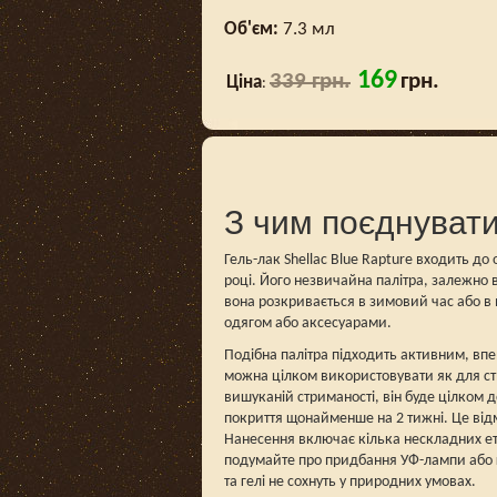
Об'єм:
7.3 мл
169
339 грн.
грн.
Ціна
:
З чим поєднуват
Гель-лак Shellac Blue Rapture входить до
році. Його незвичайна палітра, залежно 
вона розкривається в зимовий час або в
одягом або аксесуарами.
Подібна палітра підходить активним, впев
можна цілком використовувати як для ств
вишуканій стриманості, він буде цілком д
покриття щонайменше на 2 тижні. Це відм
Нанесення включає кілька нескладних ет
подумайте про придбання УФ-лампи або гі
та гелі не сохнуть у природних умовах.