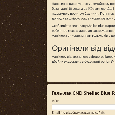
Нанесення виконується у звичайному пор
база і далі 10 секунд за УФ-лампою. Дал
під лампою протягом 2 хвилин. Потім нас
догляду за шкірою рук, використовуючи 
Особливістю гель-лаку Shellac Blue Rapt
робити це можна лише до застосування л
манікюр з використанням гель-лаків у д
Оригінали від ві
манікюру від визнаного світового лідера
дбайливу доставку в будь-який регіон Ук
Гель-лак CND Shellac Blue R
Ім'я
:
Email (не відображається на сайті)
: