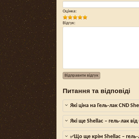
Оцінка
:
Відгук
:
Відправити відгук
Питання та відповіді
Які ціна на Гель-лак CND She
Які ще Shellac – гель-лак в
Що ще крім Shellac – гель
✅