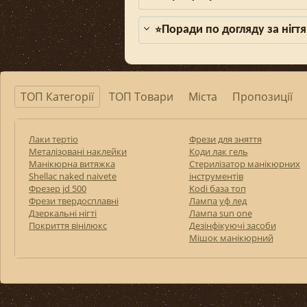
Поради по догляду за нігтя
⭐
ТОП Категорії
ТОП Товари
Міста
Пропозиції
Лаки тертіо
Фрези для зняття
Металізовані наклейки
Коди лак гель
Манікюрна витяжка
Стерилізатор манікюрних
Shellac naked naivete
інструментів
Фрезер jd 500
Kodi база топ
Фрези твердосплавні
Лампа уф лед
Дзеркальні нігті
Лампа sun one
Покриття вінілюкс
Дезінфікуючі засоби
Мішок манікюрний