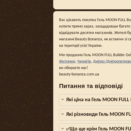
Вас цікавить покупка Гель MOON FULL Buil
купити прямо зараз, заощадивши багато 
відвідувати десятки магазинів. Жителі б
магазині Beauty Bonanza, не встаючи зі с
на території усієї України.
Ми продаємо Гель MOON FULL Builder Gel 
Житомир
,
Чернігів
,
Дніпро (Дніпропетров
ви обираєте нас!
beauty-bonanza.com.ua
Питання та відповіді
Які ціна на Гель MOON FULL 
Які різновиди Гель MOON FUL
Що ще крім Гель MOON FULL
✅