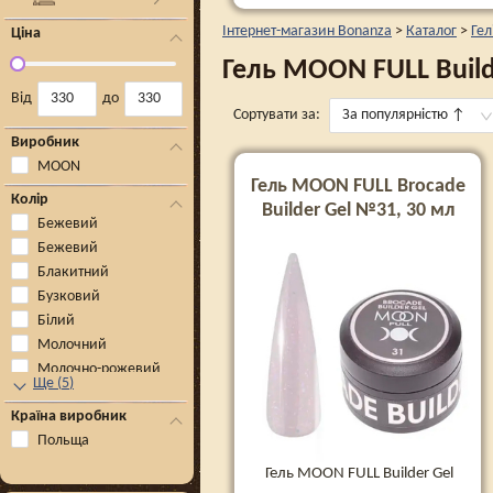
Інтернет-магазин Bonanza
>
Каталог
>
Ге
Ціна
Гель MOON FULL Build
Від
до
Сортувати за:
За популярністю
↑
Виробник
MOON
Гель MOON FULL Brocade
Колір
Builder Gel №31, 30 мл
Бежевий
Бежевий
Блакитний
Бузковий
Білий
Молочний
Молочно-рожевий
Ще
(
5
)
Країна виробник
Польща
Гель MOON FULL Builder Gel