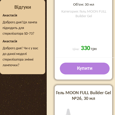
Об'єм: 30 мл
Відгуки
Категория: Гель MOON FULL
Анастасія
Builder Gel
Доброго дня!Ця лампа
підходить для
стерелізатора SD-73?
Анастасія
330
Доброго дня! Чи є у вас
грн
Ціна:
до даної моделі
стерилізатора змінні
лампочки?
Купити
Гель MOON FULL Builder Gel
№26, 30 мл