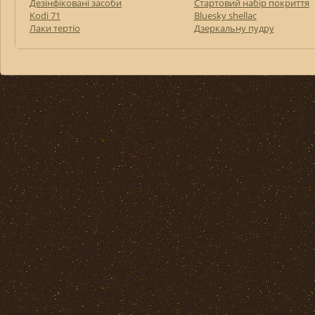
Дезінфіковані засоби
Стартовий набір покриття
Kodi 71
Bluesky shellac
Лаки тертіо
Дзеркальну пудру