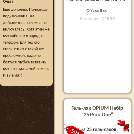
пропозиція від компанії OPIUM!
Ольга
Ещё дополню. По-поводу
Об'єм: 8 мл
подключения. Да,
Категория: OPIUM
действительно лампа не
включалась. Хотя этим же
usb-кабелем я зарядра
телефон. Для тех кто
столкнеться с такой же
проблемкой: надо не
бояться глубже вставить
usb в разъм самой лампы.
И ву-а-ля!!
Гель-лак OPIUM Набір
"25+Sun One"