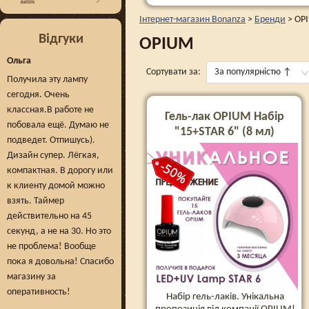
Інтернет-магазин Bonanza
>
Бренди
>
OP
Відгуки
OPIUM
Ольга
Сортувати за:
За популярністю
↑
Получила эту лампу
сегодня. Очень
классная.В работе не
Гель-лак OPIUM Набір
побовала ещё. Думаю не
"15+STAR 6" (8 мл)
подведет. Отпишусь).
Дизайн супер. Лёгкая,
компактная. В дорогу или
к клиенту домой можно
взять. Таймер
действительно на 45
секунд, а не на 30. Но это
не проблема! Вообще
пока я довольна! Спасибо
магазину за
оперативность!
Набір гель-лаків. Унікальна