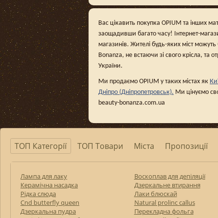
Вас цікавить покупка OPIUM та інших мате
заощадивши багато часу! Інтернет-магаз
магазинів. Жителі будь-яких міст можуть
Bonanza, не встаючи зі свого крісла, та о
України.
Ми продаємо OPIUM у таких містах як
Ки
Дніпро (Дніпропетровськ).
Ми цінуємо сво
beauty-bonanza.com.ua
ТОП Категорії
ТОП Товари
Міста
Пропозиції
Лампа для лаку
Воскоплав для депіляції
Керамічна насадка
Дзеркальне втирання
Рідка слюда
Лаки блюскай
Cnd butterfly queen
Natural prolinc callus
Дзеркальна пудра
Перекладна фольга