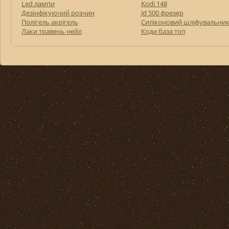
Led лампи
Kodi 148
Дезінфікуючий розчин
Jd 500 фрезер
Полігель акрігель
Силіконовий шліфувальни
Лаки травень нейл
Коди база топ