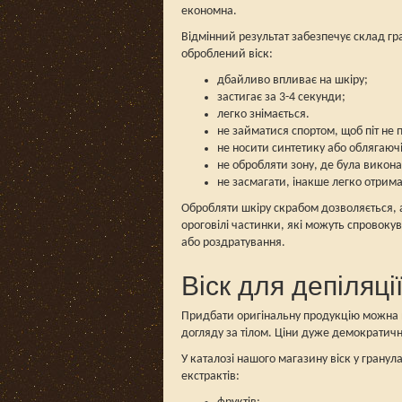
економна.
Відмінний результат забезпечує склад гр
оброблений віск:
дбайливо впливає на шкіру;
застигає за 3-4 секунди;
легко знімається.
не займатися спортом, щоб піт не 
не носити синтетику або облягаючі 
не обробляти зону, де була викон
не засмагати, інакше легко отрима
Обробляти шкіру скрабом дозволяється, а
ороговілі частинки, які можуть спровоку
або роздратування.
Віск для депіляці
Придбати оригінальну продукцію можна в і
догляду за тілом. Ціни дуже демократичні
У каталозі нашого магазину віск у гранул
екстрактів: