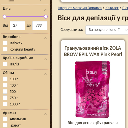
Інтернет-магазин Bonanza
>
Каталог
>
Віс
Ціна
Віск для депіляції у 
Від
до
Сортувати за:
За популярністю
↑
Виробник
ItalWax
Гранульований віск ZOLA
Konsung beauty
BROW EPIL WAX Pink Pearl
Країна виробник
500 г
Італія
Об `єм
100 г
400 г
500 г
750 г
1000 г
Аромат
Апельсин
Віск для депіляції у гранулах
Гранат