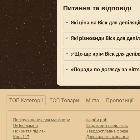
Питання та відповіді
Які ціна на Віск для депіляц
Які різновиди Віск для депіл
Що ще крім Віск для депіл
✅
Поради по догляду за нігтя
⭐
ТОП Категорії
ТОП Товари
Міста
Пропозиції
Полірувальник для манікюру
Фарби pnb
Uv led лампа
Стартовий набір гель
Покриття під лак
Твердосплавна фреза
Kodi 117
Дзеркальне втирання