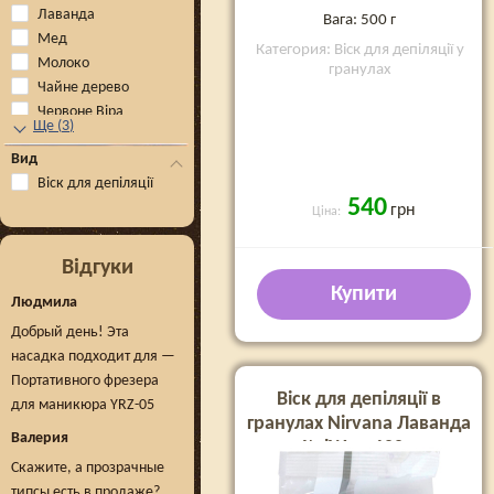
Лаванда
Вага: 500 г
Мед
Категория: Віск для депіляції у
Молоко
гранулах
Чайне дерево
Червоне Віра
Ще
(
3
)
Вид
Віск для депіляції
540
грн
Ціна:
Відгуки
Купити
Людмила
Добрый день! Эта
насадка подходит для —
Портативного фрезера
Віск для депіляції в
для маникюра YRZ-05
гранулах Nirvana Лаванда
Валерия
ItalWax, 100 г
Скажите, а прозрачные
типсы есть в продаже?