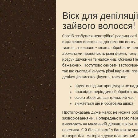
Віск для депіляц
зайвого волосся!
Спосіб позбутися непотрібної рослинності 
видалення волосся за допомогою воску.
тижнів, а головне – можна обробляти вели
ароматами пропонують різні фірми, тому 
красу» дружини та наложниці Османа Перш
бажаючих. Поступово секрети застосуван
так що сьогодні існують різні варіанти 
депіляцію високо цінують, тому що:
відчуття під час процедури не над
внаслідок періодичної обробки во
ефект зберігається тривалий час;
знімається ще й ороговіла шкіра.
Протипоказань дуже мало: не можна роби
захворюваннями. Попередньо варто переко
виконують на маленькій ділянці шкіри. щ
пакетика. Є й більші партії у банках та у
контури тіла, матеріал дуже пластичний,