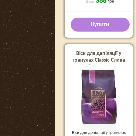
388
грн
Ціна:
Купити
Віск для депіляції у
гранулах Classic Слива
ItalWax, 500 г
Віск для депіляції у гранулах