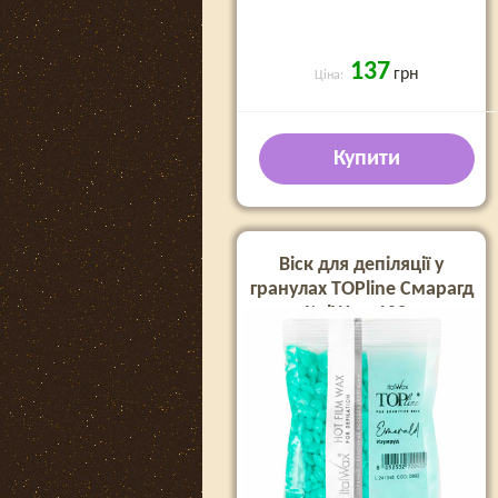
137
грн
Ціна:
Купити
Віск для депіляції у
гранулах TOPline Смарагд
ItalWax, 100 г