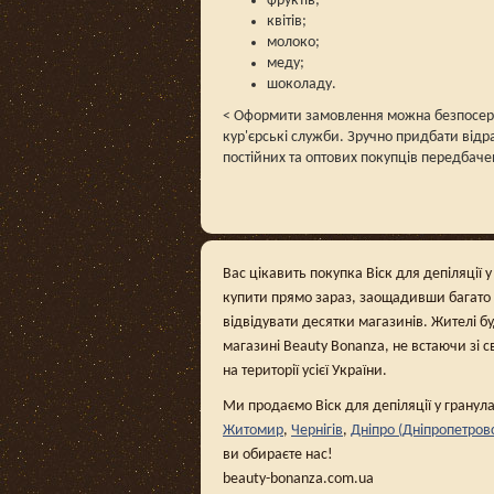
фруктів;
квітів;
молоко;
меду;
шоколаду.
< Оформити замовлення можна безпосеред
кур'єрські служби. Зручно придбати відр
постійних та оптових покупців передбаче
Вас цікавить покупка Віск для депіляції у
купити прямо зараз, заощадивши багато 
відвідувати десятки магазинів. Жителі б
магазині Beauty Bonanza, не встаючи зі с
на території усієї України.
Ми продаємо Віск для депіляції у гранула
Житомир
,
Чернігів
,
Дніпро (Дніпропетров
ви обираєте нас!
beauty-bonanza.com.ua