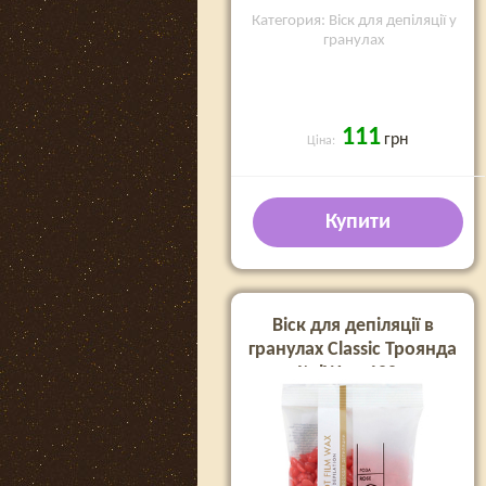
Категория: Віск для депіляції у
гранулах
111
грн
Ціна:
Купити
Віск для депіляції в
гранулах Classic Троянда
ItalWax, 100 г