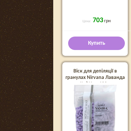
703
грн
Цена:
Купить
Віск для депіляції в
гранулах Nirvana Лаванда
ItalWax, 100 г