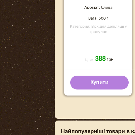
Аромат: Слива
Вага: 500 г
Категория: Віск для депіляції у
гранулах
388
грн
Ціна:
Купити
Найпопулярніші товари в кат