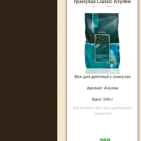
гранулах Classic Азулен
ItalWax, 500 г
Віск для депіляції у гранулах
Аромат: Азулен
Вага: 500 г
Категория: Віск для депіляції у
гранулах