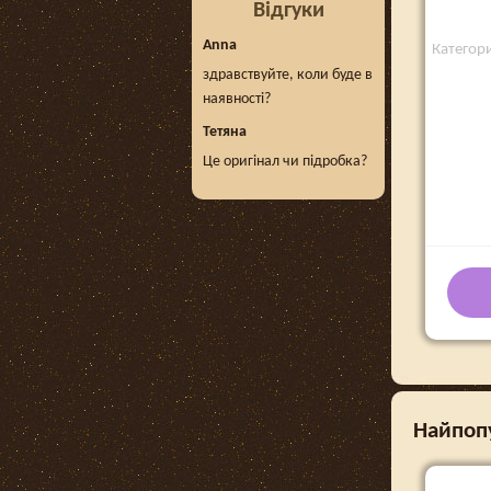
Відгуки
Anna
Категори
здравствуйте, коли буде в
наявності?
Тетяна
Це оригінал чи підробка?
Найпопу