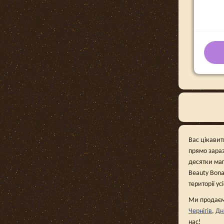
Вас цікавит
прямо зараз
десятки маг
Beauty Bona
території ус
Ми продаємо
Чернігів
,
Дн
нас!