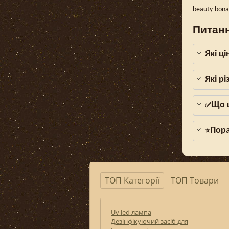
beauty-bon
Питанн
Які ц
Які р
Що щ
✅
Пора
⭐
ТОП Категорії
ТОП Товари
Uv led лампа
Дезінфікуючий засіб для