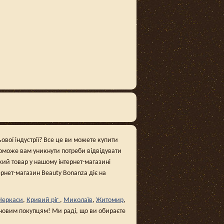
ьової індустрії? Все це ви можете купити
поможе вам уникнути потреби відвідувати
кий товар у нашому інтернет-магазині
тернет-магазин Beauty Bonanza діє на
Черкаси
,
Кривий ріг
,
Миколаїв
,
Житомир
,
і новим покупцям! Ми раді, що ви обираєте