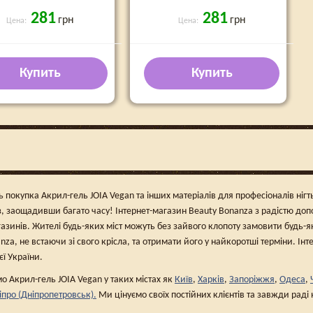
281
281
грн
грн
Цена:
Цена:
Купить
Купить
ь покупка Акрил-гель JOIA Vegan та інших матеріалів для професіоналів нігт
, заощадивши багато часу! Інтернет-магазин Beauty Bonanza з радістю до
азинів. Жителі будь-яких міст можуть без зайвого клопоту замовити будь-я
nza, не встаючи зі свого крісла, та отримати його у найкоротші терміни. Ін
ієї України.
 Акрил-гель JOIA Vegan у таких містах як
Київ
,
Харків
,
Запоріжжя
,
Одеса
,
іпро (Дніпропетровськ).
Ми цінуємо своїх постійних клієнтів та завжди рад