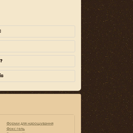

❓
ів
Форми для нарощування
Фокс гель