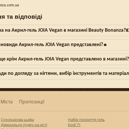
anza.com.ua
я та відповіді
іна на Акрил-гель JOIA Vegan в магазині Beauty Bonanza?

ізновиди Акрил-гель JOIA Vegan представлені?
🔥
е крім Акрил-гель JOIA Vegan представлено в магазині?
ди по догляду за нігтями, вибір інструментів та матеріал
Міста
Пропозиції
Сухожарова шафа
Набір покриття гель
Дзеркальну пудру на нігті
Kodi 71