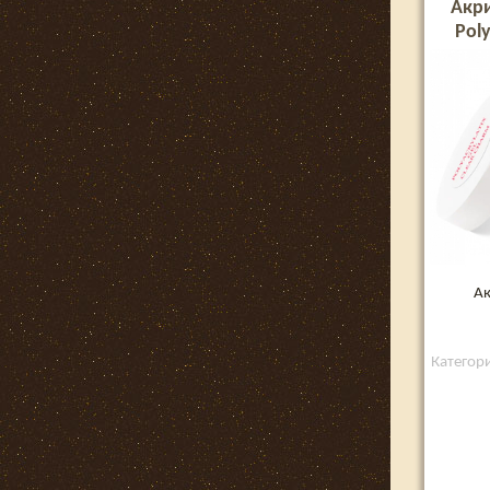
Акри
Poly
Ак
Категори