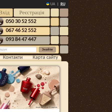
UA
RU
|
Вхід
Реєстрація
050 30 52 552
067 46 52 552
093 84 47 447
Контакти
Карта сайту