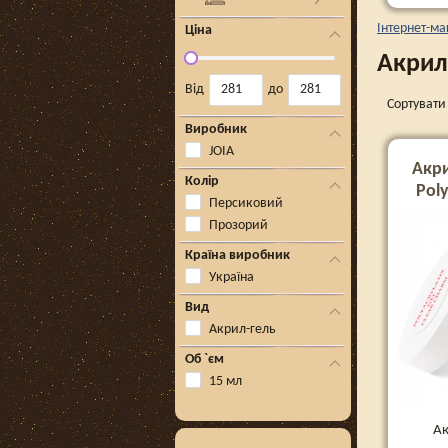
Інтернет-ма
Ціна
Акрил
Від
до
Сортувати 
Виробник
JOIA
Акри
Колір
Poly
Персиковий
Прозорий
Країна виробник
Україна
Вид
Акрил-гель
Об `єм
15 мл
Ак