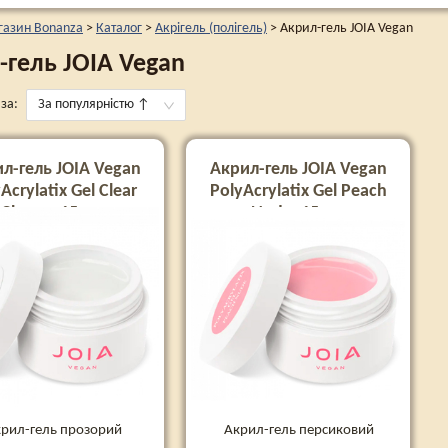
газин Bonanza
>
Каталог
>
Акрігель (полігель)
>
Акрил-гель JOIA Vegan
-гель JOIA Vegan
за:
За популярністю
↑
л-гель JOIA Vegan
Акрил-гель JOIA Vegan
Acrylatix Gel Clear
PolyAcrylatix Gel Peach
Charm, 15 мл
Nude, 15 мл
рил-гель прозорий
Акрил-гель персиковий