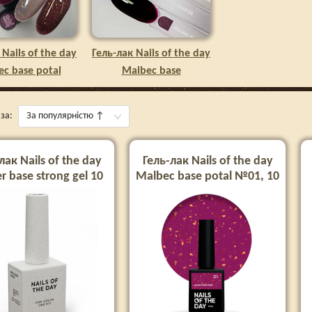
 Nails of the day
Гель-лак Nails of the day
c base potal
Malbec base
за:
За популярністю
↑
лак Nails of the day
Гель-лак Nails of the day
er base strong gel 10
Malbec base potal №01, 10
мл
мл