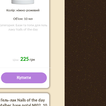
Колір: ніжно-рожевий
Об'єм: 10 мл
Категория: Бази та топи для гель
лаку Nails of the day
225
грн
Ціна:
Купити
Гель-лак Nails of the day
Malbec base potal №02, 10