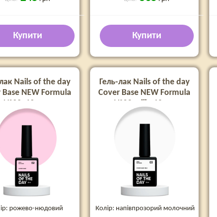
Купити
Купити
лак Nails of the day
Гель-лак Nails of the day
r Base NEW Formula
Cover Base NEW Formula
№02, 10 мл
№03 milk, 10 мл
ір: рожево-нюдовий
Колір: напівпрозорий молочний