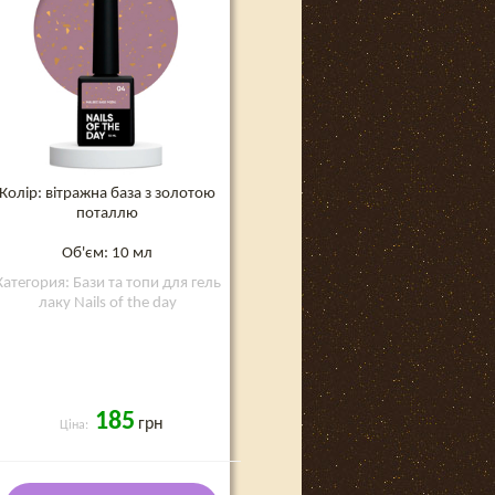
Колір: вітражна база з золотою
поталлю
Об'єм: 10 мл
Категория: Бази та топи для гель
лаку Nails of the day
185
грн
Ціна: