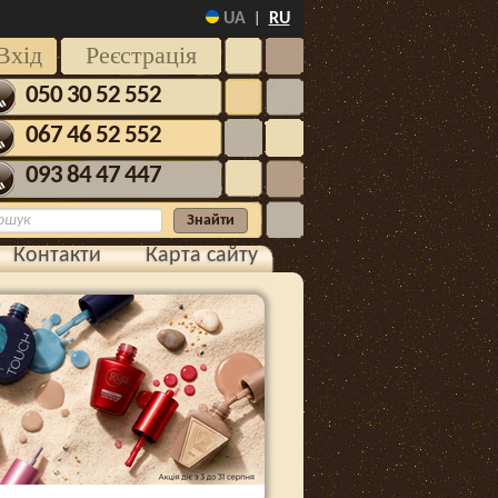
UA
RU
|
Вхід
Реєстрація
050 30 52 552
067 46 52 552
093 84 47 447
Контакти
Карта сайту