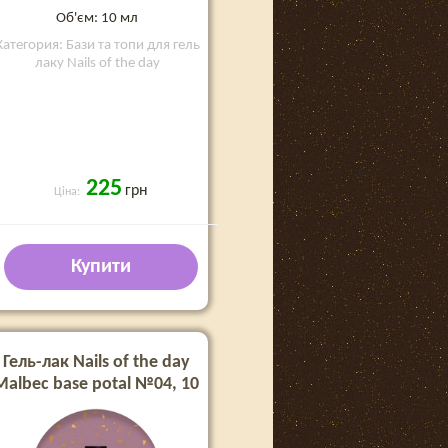
Об'єм: 10 мл
Категория: Бази та топи для гель
лаку Nails of the day
225
грн
Ціна:
Купити
Гель-лак Nails of the day
Malbec base potal №04, 10
мл