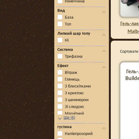
Німеччина
Вид
База
Гель-лак
Топ
Malbe
Липкий шар топу
Ні
Система
Сортувати 
Трифазна
Ефект
Гель-
Вітраж
Build
Глянець
З блискітками
З крихтою
З шиммером
Зі слюдою
Магнітний
Ще
(
6
)
густина
Напівпрозорий