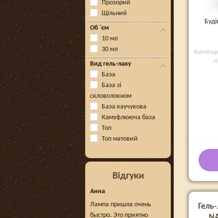
Прозорий
Щільний
Буді
Об `єм
10 мл
30 мл
Категор
л
Вид гель-лаку
База
База зі
скловолокном
База каучукова
Камуфлююча база
Топ
Топ матовий
Відгуки
Анна
Лампа пришла очень
Гель-
быстро. Это приятно
NA