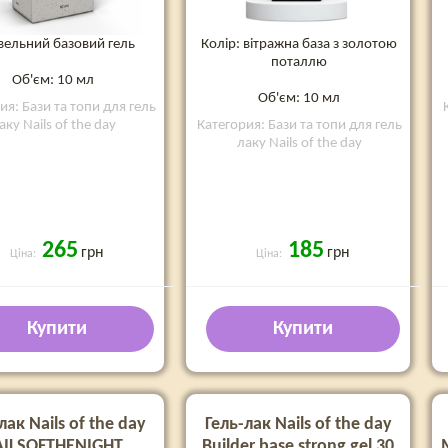
вельний базовий гель
Колір: вітражна база з золотою
поталлю
Об'єм: 10 мл
Об'єм: 10 мл
ия: Бази та топи для гель
аку Nails of the day
Категория: Бази та топи для гель
лаку Nails of the day
265
185
грн
грн
Ціна:
Ціна:
Купити
Купити
лак Nails of the day
Гель-лак Nails of the day
ILSOFTHENIGHT
Builder base strong gel 30