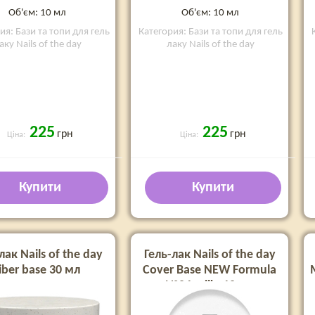
Об'єм: 10 мл
Об'єм: 10 мл
ия: Бази та топи для гель
Категория: Бази та топи для гель
аку Nails of the day
лаку Nails of the day
225
225
грн
грн
Ціна:
Ціна:
Купити
Купити
лак Nails of the day
Гель-лак Nails of the day
iber base 30 мл
Cover Base NEW Formula
№04 milk, 10 мл