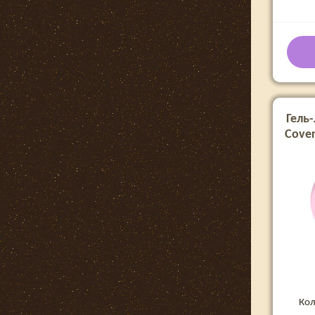
Гель-
Cove
Кол