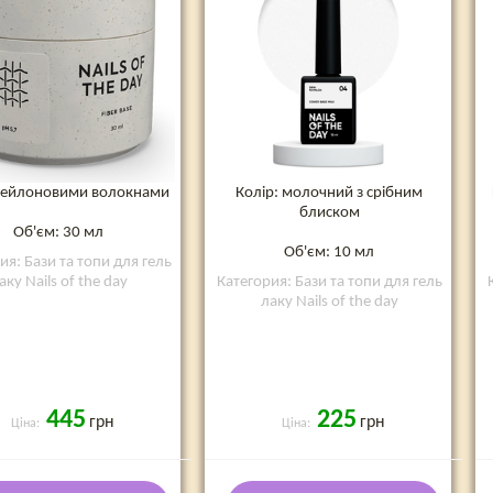
 нейлоновими волокнами
Колір: молочний з срібним
блиском
Об'єм: 30 мл
Об'єм: 10 мл
ия: Бази та топи для гель
аку Nails of the day
Категория: Бази та топи для гель
лаку Nails of the day
445
225
грн
грн
Ціна:
Ціна: