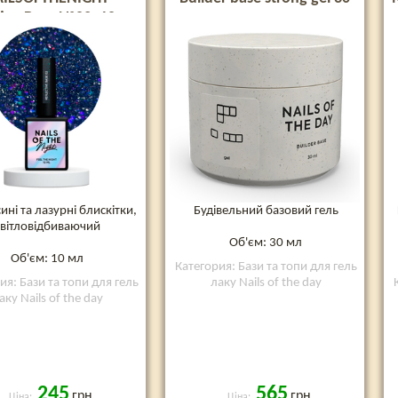
tive Base №02, 10 мл
мл
сині та лазурні блискітки,
Будівельний базовий гель
світловідбиваючий
Об'єм: 30 мл
Об'єм: 10 мл
Категория: Бази та топи для гель
ия: Бази та топи для гель
лаку Nails of the day
аку Nails of the day
245
565
грн
грн
Ціна:
Ціна: