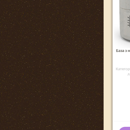
База з
Категор
л