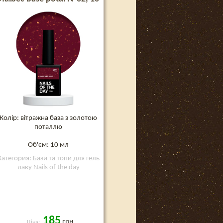
мл
Колір: вітражна база з золотою
поталлю
Об'єм: 10 мл
Категория: Бази та топи для гель
лаку Nails of the day
185
грн
Ціна: