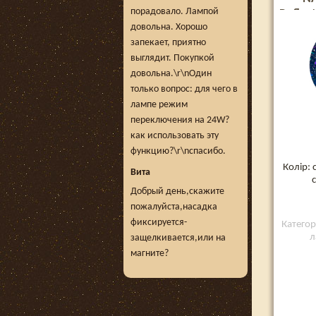
порадовало. Лампой
Reflec
довольна. Хорошо
запекает, приятно
выглядит. Покупкой
довольна.\r\nОдин
только вопрос: для чего в
лампе режим
переключения на 24W?
как использовать эту
функцию?\r\nспасибо.
Колір: 
Вита
Добрый день,скажите
пожалуйста,насадка
фиксируется-
Категор
л
защелкивается,или на
магните?