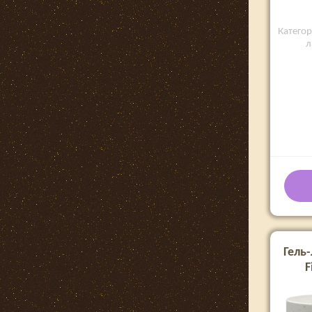
Категор
л
Гель-
F