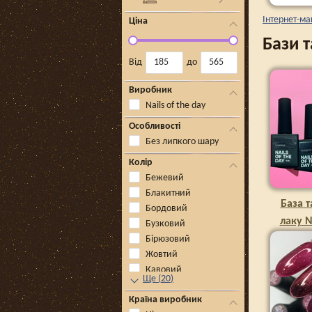
Інтернет-ма
Ціна
Бази т
Від
до
Виробник
Nails of the day
Особливості
Без липкого шару
Колір
Бежевий
Блакитний
База т
Бордовий
лаку N
Бузковий
Бірюзовий
Жовтий
Кавовий
Ще
(
20
)
Країна виробник